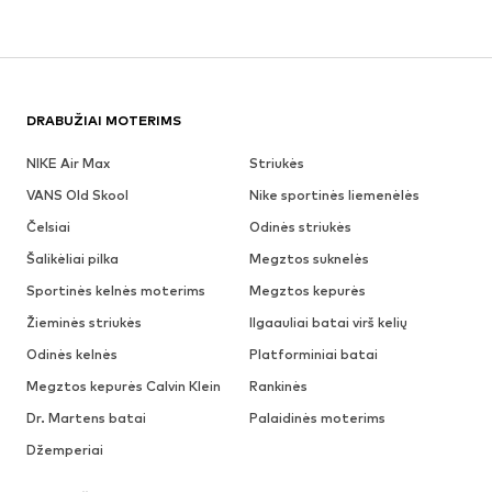
DRABUŽIAI MOTERIMS
NIKE Air Max
Striukės
VANS Old Skool
Nike sportinės liemenėlės
Čelsiai
Odinės striukės
Šalikėliai pilka
Megztos suknelės
Sportinės kelnės moterims
Megztos kepurės
Žieminės striukės
Ilgaauliai batai virš kelių
Odinės kelnės
Platforminiai batai
Megztos kepurės Calvin Klein
Rankinės
Dr. Martens batai
Palaidinės moterims
Džemperiai