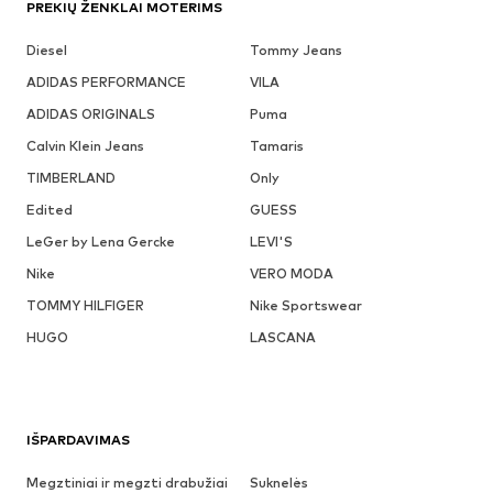
PREKIŲ ŽENKLAI MOTERIMS
Diesel
Tommy Jeans
ADIDAS PERFORMANCE
VILA
ADIDAS ORIGINALS
Puma
Calvin Klein Jeans
Tamaris
TIMBERLAND
Only
Edited
GUESS
LeGer by Lena Gercke
LEVI'S
Nike
VERO MODA
TOMMY HILFIGER
Nike Sportswear
HUGO
LASCANA
IŠPARDAVIMAS
Megztiniai ir megzti drabužiai
Suknelės