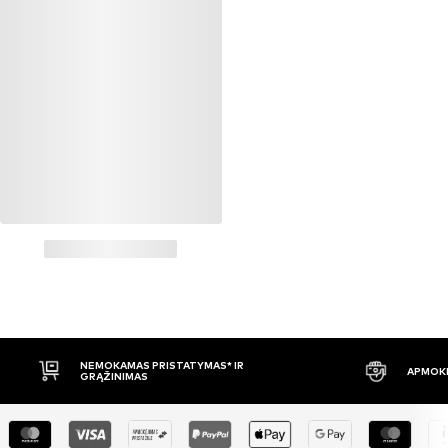
NEMOKAMAS PRISTATYMAS* IR
APMOKĖ
GRĄŽINIMAS