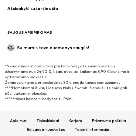
Apatiniai
Palaidinės ir tunikos
Atsisakyti sutarties čia
Paltai
Sijonai
Maudymosi drabužiai
Džemperiai
Švarkai
Kombinezonai
SAUGUS APSIPIRKIMAS
Dideli dydžiai
Drabužiai nėščiosioms
Proginiai
Išskirtiniai
Su mumis tavo duomenys saugūs!
Antrinis panaudojimas
*Nemokamas standartinis pristatymas į atsiėmimo punktus
BATAI
užsakymams nuo 24,90 €, kitais atvejais taikomas 3,90 € siuntimo ir
aptarnavimo mokestis.
Naujienos
Šiuo metu paklausu
Žemiausia kaina per paskutines 30 dienų iki kainos sumažinimo.
****Nemokamai iš visų Lietuvos tinklų. Skambučiams iš užsienio gali
Sportbačiai
Aulinukai
būti taikomi mokesčiai.
Batai su kulniukais
Auliniai batai
******Visos kainos nurodytos su PVM.
Basutės ir šlepetės
Bateliai
Sportiniai batai
Balerinos
Apie mus
Žiniasklaidai
Karjera
Privatumo politika
Įsispiriami bateliai
Šlepetės
Sąlygos ir nuostatos
Teisinė informacija
Išskirtiniai