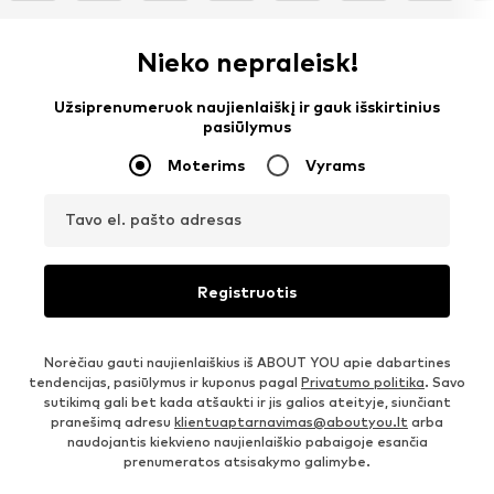
Nieko nepraleisk!
Užsiprenumeruok naujienlaiškį ir gauk išskirtinius
pasiūlymus
Moterims
Vyrams
Tavo el. pašto adresas
Registruotis
Norėčiau gauti naujienlaiškius iš ABOUT YOU apie dabartines
tendencijas, pasiūlymus ir kuponus pagal
Privatumo politika
. Savo
sutikimą gali bet kada atšaukti ir jis galios ateityje, siunčiant
pranešimą adresu
klientuaptarnavimas@aboutyou.lt
arba
naudojantis kiekvieno naujienlaiškio pabaigoje esančia
prenumeratos atsisakymo galimybe.