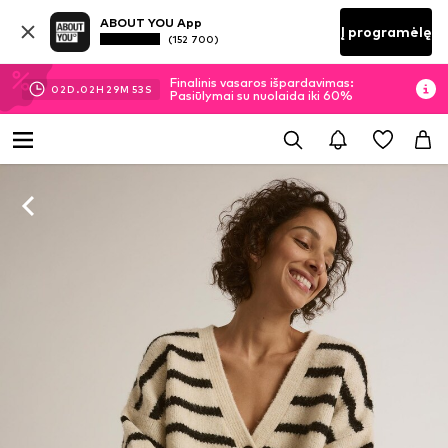
ABOUT YOU App
Į programėlę
(152 700)
Finalinis vasaros išpardavimas:
02
D.
02
H
29
M
52
S
Pasiūlymai su nuolaida iki 60%