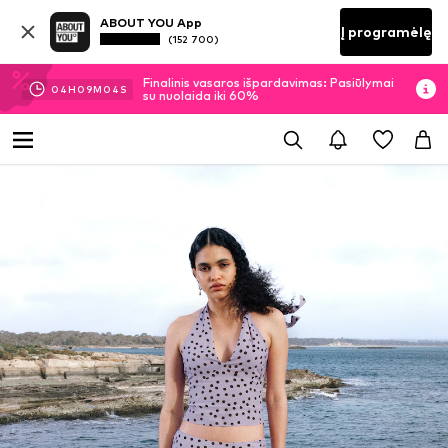
ABOUT YOU App
Į programėlę
(152 700)
Finalinis vasaros išpardavimas: Pasiūlymai
04
H
09
M
04
S
su nuolaida iki 60%