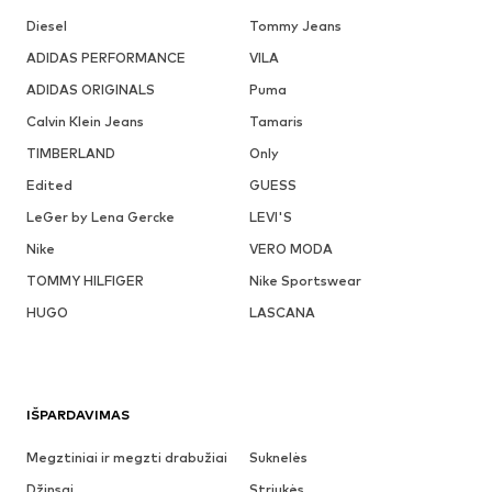
Diesel
Tommy Jeans
ADIDAS PERFORMANCE
VILA
ADIDAS ORIGINALS
Puma
Calvin Klein Jeans
Tamaris
TIMBERLAND
Only
Edited
GUESS
LeGer by Lena Gercke
LEVI'S
Nike
VERO MODA
TOMMY HILFIGER
Nike Sportswear
HUGO
LASCANA
IŠPARDAVIMAS
Megztiniai ir megzti drabužiai
Suknelės
Džinsai
Striukės