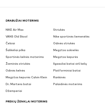
DRABUŽIAI MOTERIMS
NIKE Air Max
Striukės
VANS Old Skool
Nike sportinės liemenėlės
Čelsiai
Odinės striukės
Šalikėliai pilka
Megztos suknelės
Sportinės kelnės moterims
Megztos kepurės
Žieminės striukės
Ilgaauliai batai virš kelių
Odinės kelnės
Platforminiai batai
Megztos kepurės Calvin Klein
Rankinės
Dr. Martens batai
Palaidinės moterims
Džemperiai
PREKIŲ ŽENKLAI MOTERIMS