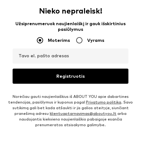
Nieko nepraleisk!
Užsiprenumeruok naujienlaiškį ir gauk išskirtinius
pasiūlymus
Moterims
Vyrams
Tavo el. pašto adresas
Registruotis
Norėčiau gauti naujienlaiškius iš ABOUT YOU apie dabartines
tendencijas, pasiūlymus ir kuponus pagal
Privatumo politika
. Savo
sutikimą gali bet kada atšaukti ir jis galios ateityje, siunčiant
pranešimą adresu
klientuaptarnavimas@aboutyou.lt
arba
naudojantis kiekvieno naujienlaiškio pabaigoje esančia
prenumeratos atsisakymo galimybe.