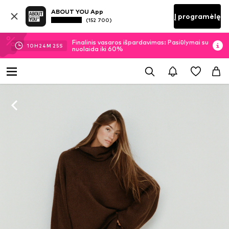
ABOUT YOU App
Į programėlę
(152 700)
Finalinis vasaros išpardavimas: Pasiūlymai su
10
H
24
M
24
S
nuolaida iki 60%