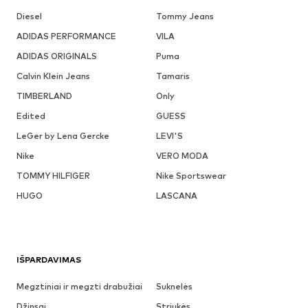
Diesel
Tommy Jeans
ADIDAS PERFORMANCE
VILA
ADIDAS ORIGINALS
Puma
Calvin Klein Jeans
Tamaris
TIMBERLAND
Only
Edited
GUESS
LeGer by Lena Gercke
LEVI'S
Nike
VERO MODA
TOMMY HILFIGER
Nike Sportswear
HUGO
LASCANA
IŠPARDAVIMAS
Megztiniai ir megzti drabužiai
Suknelės
Džinsai
Striukės