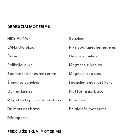
DRABUŽIAI MOTERIMS
NIKE Air Max
Striukės
VANS Old Skool
Nike sportinės liemenėlės
Čelsiai
Odinės striukės
Šalikėliai pilka
Megztos suknelės
Sportinės kelnės moterims
Megztos kepurės
Žieminės striukės
Ilgaauliai batai virš kelių
Odinės kelnės
Platforminiai batai
Megztos kepurės Calvin Klein
Rankinės
Dr. Martens batai
Palaidinės moterims
Džemperiai
PREKIŲ ŽENKLAI MOTERIMS