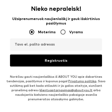
Nieko nepraleisk!
Užsiprenumeruok naujienlaiškį ir gauk išskirtinius
pasiūlymus
Moterims
Vyrams
Tavo el. pašto adresas
Registruotis
Norėčiau gauti naujienlaiškius iš ABOUT YOU apie dabartines
tendencijas, pasiūlymus ir kuponus pagal
Privatumo politika
. Savo
sutikimą gali bet kada atšaukti ir jis galios ateityje, siunčiant
pranešimą adresu
klientuaptarnavimas@aboutyou.lt
arba
naudojantis kiekvieno naujienlaiškio pabaigoje esančia
prenumeratos atsisakymo galimybe.