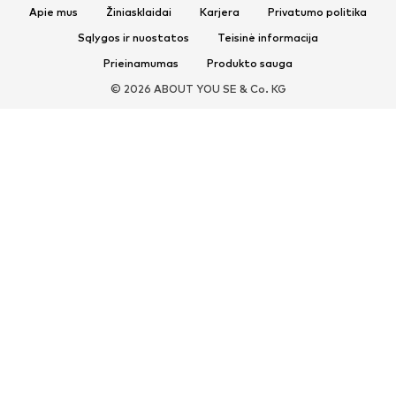
Apie mus
Žiniasklaidai
Karjera
Privatumo politika
Įsispiriami bateliai
Šlepetės
Sąlygos ir nuostatos
Teisinė informacija
Išskirtiniai
Prieinamumas
Produkto sauga
SPORTAS
© 2026 ABOUT YOU SE & Co. KG
Sportiniai drabužiai
Sporto šakos
Sportiniai batai
Sportinės kuprinės ir krepšiai
Aksesuarai sportui
AKSESUARAI
Naujienos
Kuprinės ir rankinės
Juvelyriniai dirbiniai
Šalikai ir šaliai
Skrybėlės ir kepurės
Diržai
Piniginės ir kosmetinės
Akiniai nuo saulės
Laikrodžiai
Aksesuarai būstui
Aksesuarai plaukams
Pirštinės