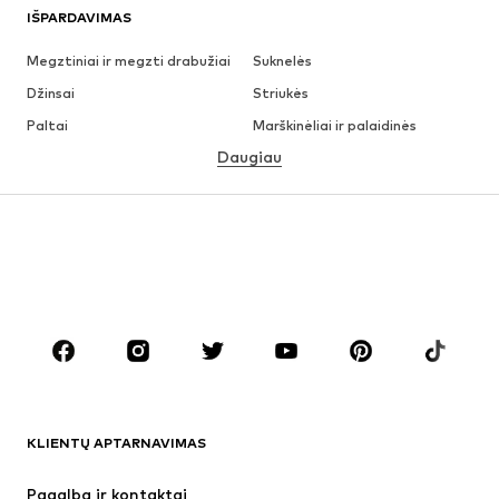
IŠPARDAVIMAS
Megztiniai ir megzti drabužiai
Suknelės
Džinsai
Striukės
Paltai
Marškinėliai ir palaidinės
Daugiau
Kelnės
Apatiniai
Sijonai
Palaidinės ir tunikos
Džemperiai
Švarkai
Maudymosi drabužiai
Kombinezonai
Dideli dydžiai
Drabužiai nėščiosioms
Batai
Sportas
Aksesuarai
Premium
DRABUŽIAI
KLIENTŲ APTARNAVIMAS
Naujienos
Šiuo metu paklausu
Suknelės
Džinsai
Pagalba ir kontaktai