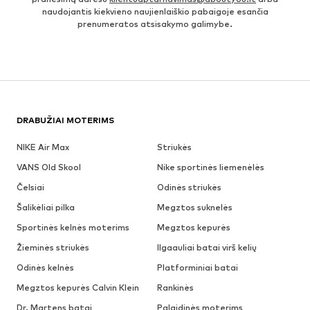
naudojantis kiekvieno naujienlaiškio pabaigoje esančia
prenumeratos atsisakymo galimybe.
DRABUŽIAI MOTERIMS
NIKE Air Max
Striukės
VANS Old Skool
Nike sportinės liemenėlės
Čelsiai
Odinės striukės
Šalikėliai pilka
Megztos suknelės
Sportinės kelnės moterims
Megztos kepurės
Žieminės striukės
Ilgaauliai batai virš kelių
Odinės kelnės
Platforminiai batai
Megztos kepurės Calvin Klein
Rankinės
Dr. Martens batai
Palaidinės moterims