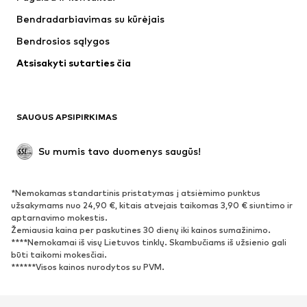
Marškinėliai ir palaidinės
Kelnės
Bendradarbiavimas su kūrėjais
Striukės
Megztiniai ir megzti drabužiai
Bendrosios sąlygos
Apatiniai
Palaidinės ir tunikos
Atsisakyti sutarties čia
Paltai
Sijonai
Maudymosi drabužiai
Džemperiai
Švarkai
Kombinezonai
SAUGUS APSIPIRKIMAS
Dideli dydžiai
Drabužiai nėščiosioms
Proginiai
Išskirtiniai
Su mumis tavo duomenys saugūs!
Antrinis panaudojimas
*Nemokamas standartinis pristatymas į atsiėmimo punktus
BATAI
užsakymams nuo 24,90 €, kitais atvejais taikomas 3,90 € siuntimo ir
aptarnavimo mokestis.
Naujienos
Šiuo metu paklausu
Žemiausia kaina per paskutines 30 dienų iki kainos sumažinimo.
****Nemokamai iš visų Lietuvos tinklų. Skambučiams iš užsienio gali
Sportbačiai
Aulinukai
būti taikomi mokesčiai.
Batai su kulniukais
Auliniai batai
******Visos kainos nurodytos su PVM.
Basutės ir šlepetės
Bateliai
Sportiniai batai
Balerinos