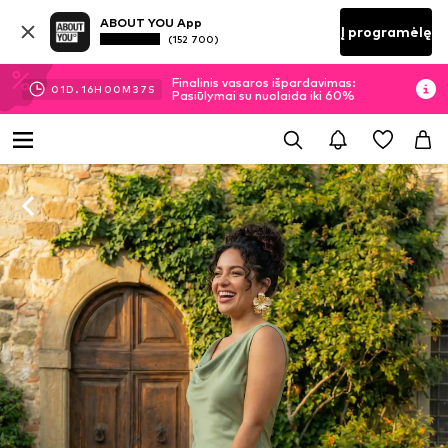
ABOUT YOU App
Į programėlę
(152 700)
Finalinis vasaros išpardavimas:
01
D.
16
H
00
M
36
S
Pasiūlymai su nuolaida iki 60%