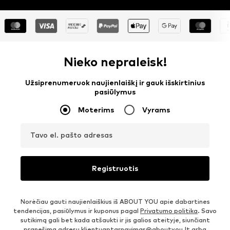
Nieko nepraleisk!
Užsiprenumeruok naujienlaiškį ir gauk išskirtinius
pasiūlymus
Moterims
Vyrams
Tavo el. pašto adresas
Registruotis
Norėčiau gauti naujienlaiškius iš ABOUT YOU apie dabartines
tendencijas, pasiūlymus ir kuponus pagal
Privatumo politika
. Savo
sutikimą gali bet kada atšaukti ir jis galios ateityje, siunčiant
pranešimą adresu
klientuaptarnavimas@aboutyou.lt
arba