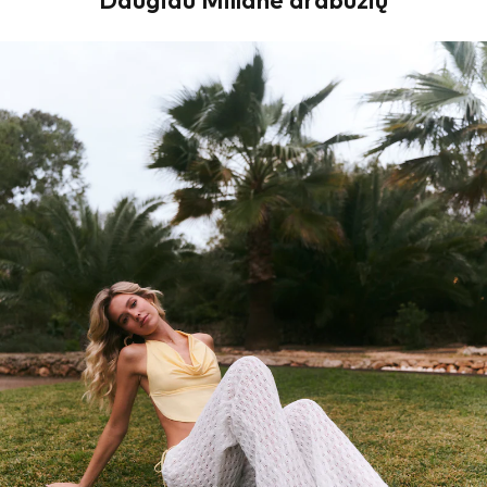
Daugiau Millane drabužių