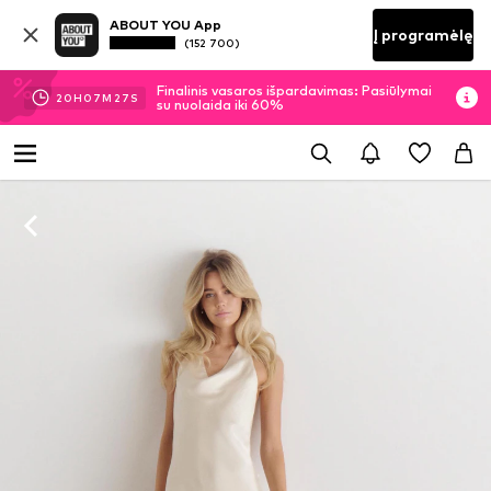
ABOUT YOU App
Į programėlę
(152 700)
Finalinis vasaros išpardavimas: Pasiūlymai
20
H
07
M
26
S
su nuolaida iki 60%