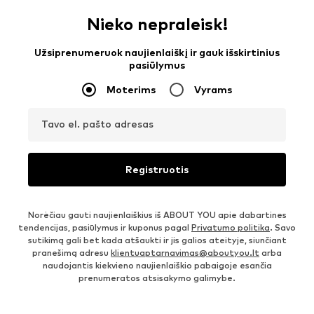
Nieko nepraleisk!
Užsiprenumeruok naujienlaiškį ir gauk išskirtinius
pasiūlymus
Moterims
Vyrams
Tavo el. pašto adresas
Registruotis
Norėčiau gauti naujienlaiškius iš ABOUT YOU apie dabartines
tendencijas, pasiūlymus ir kuponus pagal
Privatumo politika
. Savo
sutikimą gali bet kada atšaukti ir jis galios ateityje, siunčiant
pranešimą adresu
klientuaptarnavimas@aboutyou.lt
arba
naudojantis kiekvieno naujienlaiškio pabaigoje esančia
prenumeratos atsisakymo galimybe.