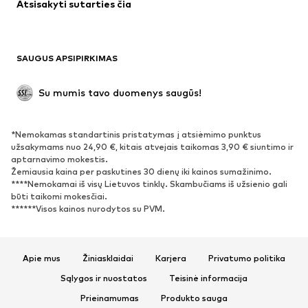
Atsisakyti sutarties čia
Paltai
Sijonai
Maudymosi drabužiai
Džemperiai
Švarkai
Kombinezonai
SAUGUS APSIPIRKIMAS
Dideli dydžiai
Drabužiai nėščiosioms
Proginiai
Išskirtiniai
Su mumis tavo duomenys saugūs!
Antrinis panaudojimas
*Nemokamas standartinis pristatymas į atsiėmimo punktus
BATAI
užsakymams nuo 24,90 €, kitais atvejais taikomas 3,90 € siuntimo ir
aptarnavimo mokestis.
Naujienos
Šiuo metu paklausu
Žemiausia kaina per paskutines 30 dienų iki kainos sumažinimo.
****Nemokamai iš visų Lietuvos tinklų. Skambučiams iš užsienio gali
Sportbačiai
Aulinukai
būti taikomi mokesčiai.
Batai su kulniukais
Auliniai batai
******Visos kainos nurodytos su PVM.
Basutės ir šlepetės
Bateliai
Sportiniai batai
Balerinos
Apie mus
Žiniasklaidai
Karjera
Privatumo politika
Įsispiriami bateliai
Šlepetės
Sąlygos ir nuostatos
Teisinė informacija
Išskirtiniai
Prieinamumas
Produkto sauga