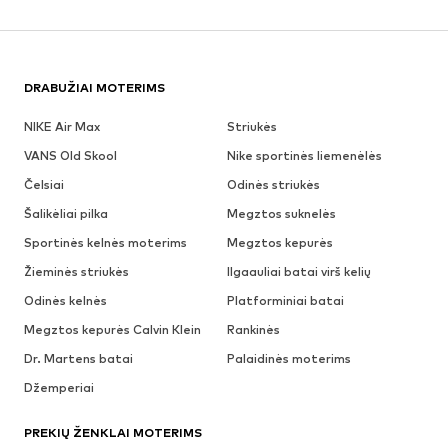
DRABUŽIAI MOTERIMS
NIKE Air Max
Striukės
VANS Old Skool
Nike sportinės liemenėlės
Čelsiai
Odinės striukės
Šalikėliai pilka
Megztos suknelės
Sportinės kelnės moterims
Megztos kepurės
Žieminės striukės
Ilgaauliai batai virš kelių
Odinės kelnės
Platforminiai batai
Megztos kepurės Calvin Klein
Rankinės
Dr. Martens batai
Palaidinės moterims
Džemperiai
PREKIŲ ŽENKLAI MOTERIMS