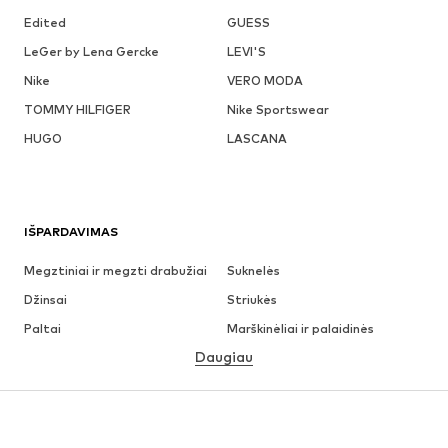
Edited
GUESS
LeGer by Lena Gercke
LEVI'S
Nike
VERO MODA
TOMMY HILFIGER
Nike Sportswear
HUGO
LASCANA
IŠPARDAVIMAS
Megztiniai ir megzti drabužiai
Suknelės
Džinsai
Striukės
Paltai
Marškinėliai ir palaidinės
Daugiau
Kelnės
Apatiniai
Sijonai
Palaidinės ir tunikos
Džemperiai
Švarkai
Maudymosi drabužiai
Kombinezonai