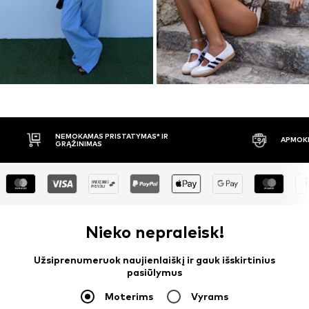
APMOKĖJIMAS PRISTAČIUS
30 DIENŲ 
Nieko nepraleisk!
Užsiprenumeruok naujienlaiškį ir gauk išskirtinius
pasiūlymus
Moterims
Vyrams