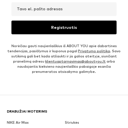
Tavo el. pašto adresas
Registruotis
Norėčiau gauti naujienlaiškius iš ABOUT YOU apie dabartines
tendencijas, pasiūlymus ir kuponus pagal
Privatumo politika
. Savo
sutikimą gali bet kada atšaukti ir jis galios ateityje, siunčiant
pranešimą adresu
klientuaptarnavimas@aboutyou.lt
arba
naudojantis kiekvieno naujienlaiškio pabaigoje esančia
prenumeratos atsisakymo galimybe.
DRABUŽIAI MOTERIMS
NIKE Air Max
Striukės