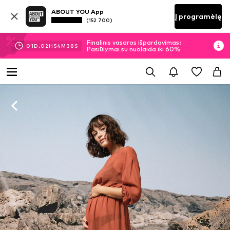
ABOUT YOU App
Į programėlę
(152 700)
Finalinis vasaros išpardavimas:
01
D.
02
H
54
M
37
S
Pasiūlymai su nuolaida iki 60%