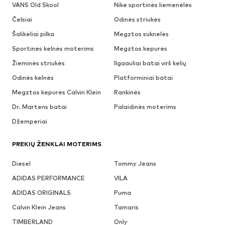
VANS Old Skool
Nike sportinės liemenėlės
Čelsiai
Odinės striukės
Šalikėliai pilka
Megztos suknelės
Sportinės kelnės moterims
Megztos kepurės
Žieminės striukės
Ilgaauliai batai virš kelių
Odinės kelnės
Platforminiai batai
Megztos kepurės Calvin Klein
Rankinės
Dr. Martens batai
Palaidinės moterims
Džemperiai
PREKIŲ ŽENKLAI MOTERIMS
Diesel
Tommy Jeans
ADIDAS PERFORMANCE
VILA
ADIDAS ORIGINALS
Puma
Calvin Klein Jeans
Tamaris
TIMBERLAND
Only