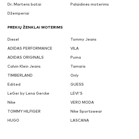
Dr. Martens batai
Palaidinės moterims
Džemperiai
PREKIŲ ŽENKLAI MOTERIMS
Diesel
Tommy Jeans
ADIDAS PERFORMANCE
VILA
ADIDAS ORIGINALS
Puma
Calvin Klein Jeans
Tamaris
TIMBERLAND
Only
Edited
GUESS
LeGer by Lena Gercke
LEVI'S
Nike
VERO MODA
TOMMY HILFIGER
Nike Sportswear
HUGO
LASCANA