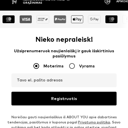
APMOKĖJIMAS PRISTAČIUS
30 DIENŲ 
Nieko nepraleisk!
Užsiprenumeruok naujienlaiškį ir gauk išskirtinius
pasiūlymus
Moterims
Vyrams
Tavo el. pašto adresas
Registruotis
Norėčiau gauti naujienlaiškius iš ABOUT YOU apie dabartines
tendencijas, pasiūlymus ir kuponus pagal
Privatumo politika
. Savo
sutikimą gali bet kada atšaukti ir jis galios ateityje, siunčiant