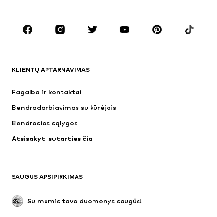
Dideli dydžiai
Drabužiai nėščiosioms
Batai
Sportas
Aksesuarai
Premium
DRABUŽIAI
KLIENTŲ APTARNAVIMAS
Naujienos
Šiuo metu paklausu
Suknelės
Džinsai
Pagalba ir kontaktai
Marškinėliai ir palaidinės
Kelnės
Bendradarbiavimas su kūrėjais
Striukės
Megztiniai ir megzti drabužiai
Bendrosios sąlygos
Apatiniai
Palaidinės ir tunikos
Atsisakyti sutarties čia
Paltai
Sijonai
Maudymosi drabužiai
Džemperiai
Švarkai
Kombinezonai
SAUGUS APSIPIRKIMAS
Dideli dydžiai
Drabužiai nėščiosioms
Proginiai
Išskirtiniai
Su mumis tavo duomenys saugūs!
Antrinis panaudojimas