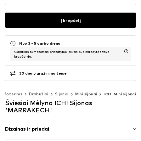
Į krepšelį
Nuo 3 - 5 darbo dienų
Galutinis numatomas pristatymo laikas bus nurodytas tavo
krepšelyje.
30 dienų grąžinimo teisė
Moterims
Drabužiai
Sijonai
Mini sijonai
ICHI Mini sijonai
Šviesiai Mėlyna ICHI Sijonas
'MARRAKECH'
Dizainas ir priedai