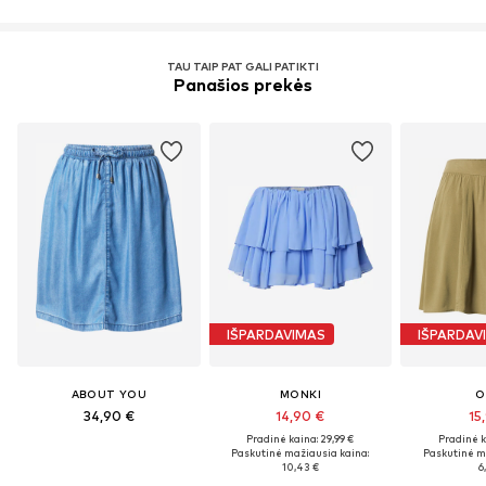
TAU TAIP PAT GALI PATIKTI
Panašios prekės
IŠPARDAVIMAS
IŠPARDAV
ABOUT YOU
MONKI
O
34,90 €
14,90 €
15
Pradinė kaina: 29,99 €
Pradinė k
Paskutinė mažiausia kaina:
Paskutinė m
10,43 €
6