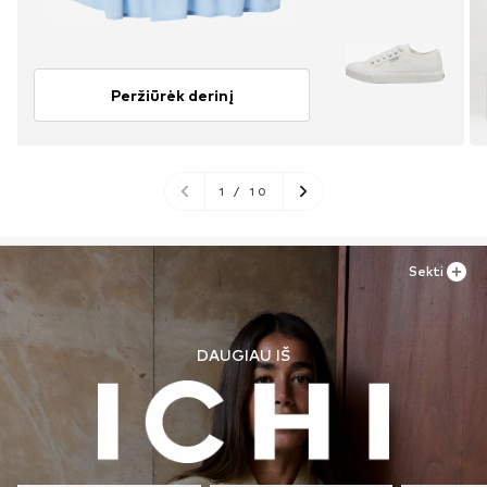
Peržiūrėk derinį
1
/
10
Sekti
DAUGIAU IŠ