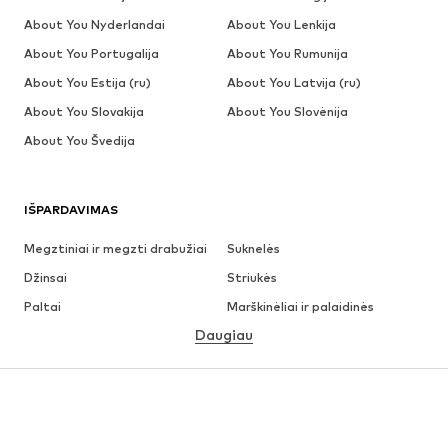
About You Nyderlandai
About You Lenkija
About You Portugalija
About You Rumunija
About You Estija (ru)
About You Latvija (ru)
About You Slovakija
About You Slovėnija
About You Švedija
IŠPARDAVIMAS
Megztiniai ir megzti drabužiai
Suknelės
Džinsai
Striukės
Paltai
Marškinėliai ir palaidinės
Daugiau
Kelnės
Apatiniai
Sijonai
Palaidinės ir tunikos
Džemperiai
Švarkai
Maudymosi drabužiai
Kombinezonai