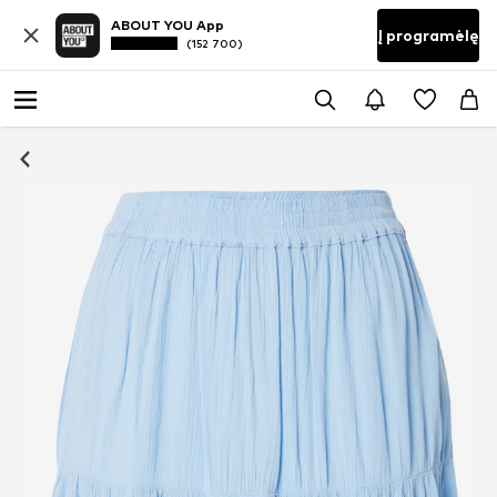
ABOUT YOU App
Į programėlę
(152 700)