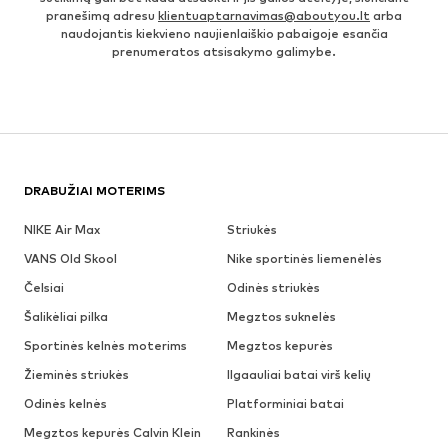
pranešimą adresu
klientuaptarnavimas@aboutyou.lt
arba
naudojantis kiekvieno naujienlaiškio pabaigoje esančia
prenumeratos atsisakymo galimybe.
DRABUŽIAI MOTERIMS
NIKE Air Max
Striukės
VANS Old Skool
Nike sportinės liemenėlės
Čelsiai
Odinės striukės
Šalikėliai pilka
Megztos suknelės
Sportinės kelnės moterims
Megztos kepurės
Žieminės striukės
Ilgaauliai batai virš kelių
Odinės kelnės
Platforminiai batai
Megztos kepurės Calvin Klein
Rankinės