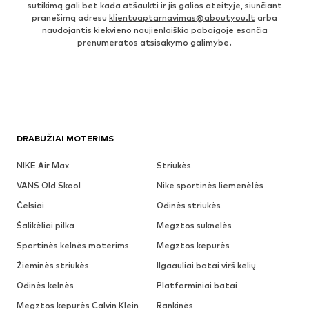
sutikimą gali bet kada atšaukti ir jis galios ateityje, siunčiant
pranešimą adresu
klientuaptarnavimas@aboutyou.lt
arba
naudojantis kiekvieno naujienlaiškio pabaigoje esančia
prenumeratos atsisakymo galimybe.
DRABUŽIAI MOTERIMS
NIKE Air Max
Striukės
VANS Old Skool
Nike sportinės liemenėlės
Čelsiai
Odinės striukės
Šalikėliai pilka
Megztos suknelės
Sportinės kelnės moterims
Megztos kepurės
Žieminės striukės
Ilgaauliai batai virš kelių
Odinės kelnės
Platforminiai batai
Megztos kepurės Calvin Klein
Rankinės