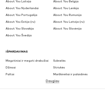
About You Latvija
About You Belgija
About You Nyderlandai
About You Lenkija
About You Portugalija
About You Rumunija
About You Estija (ru)
About You Latvija (ru)
About You Slovakija
About You Slovėnija
About You Švedija
IŠPARDAVIMAS
Megztiniai ir megzti drabužiai
Suknelės
Džinsai
Striukės
Paltai
Marškinėliai ir palaidinės
Daugiau
Kelnės
Apatiniai
Sijonai
Palaidinės ir tunikos
Džemperiai
Švarkai
Maudymosi drabužiai
Kombinezonai