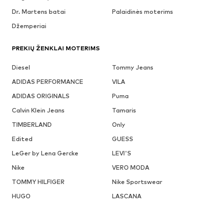
Dr. Martens batai
Palaidinės moterims
Džemperiai
PREKIŲ ŽENKLAI MOTERIMS
Diesel
Tommy Jeans
ADIDAS PERFORMANCE
VILA
ADIDAS ORIGINALS
Puma
Calvin Klein Jeans
Tamaris
TIMBERLAND
Only
Edited
GUESS
LeGer by Lena Gercke
LEVI'S
Nike
VERO MODA
TOMMY HILFIGER
Nike Sportswear
HUGO
LASCANA