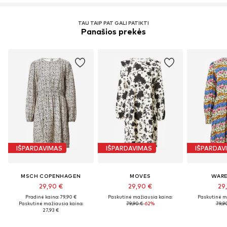
TAU TAIP PAT GALI PATIKTI
Panašios prekės
IŠPARDAVIMAS
IŠPARDAVIMAS
IŠPARDAV
MSCH COPENHAGEN
MOVES
WAR
29,90 €
29,90 €
29
Pradinė kaina: 79,90 €
Paskutinė mažiausia kaina:
Paskutinė m
Paskutinė mažiausia kaina:
79,90 €
-62%
79,9
27,93 €