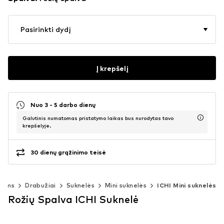
Pasirinkti dydį
Į krepšelį
Nuo 3 - 5 darbo dienų
Galutinis numatomas pristatymo laikas bus nurodytas tavo
krepšelyje.
30 dienų grąžinimo teisė
rims
Drabužiai
Suknelės
Mini suknelės
ICHI Mini suknelės
Rožių Spalva ICHI Suknelė