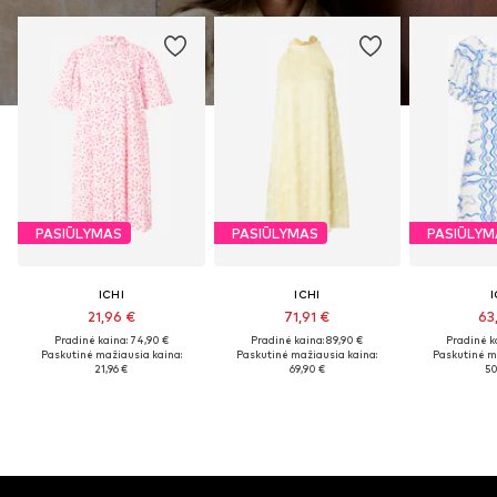
PASIŪLYMAS
PASIŪLYMAS
PASIŪLYM
ICHI
ICHI
I
21,96 €
71,91 €
63
Pradinė kaina: 74,90 €
Pradinė kaina: 89,90 €
Pradinė k
Paskutinė mažiausia kaina:
Paskutinė mažiausia kaina:
Paskutinė m
21,96 €
69,90 €
50