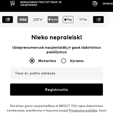
APMOKĖJIMAS PRISTAČIUS
30 DIENŲ
Nieko nepraleisk!
Užsiprenumeruok naujienlaiškį ir gauk išskirtinius
pasiūlymus
Moterims
Vyrams
Tavo el. pašto adresas
Registruotis
Norėčiau gauti naujienlaiškius iš ABOUT YOU apie dabartines
tendencijas, pasiūlymus ir kuponus pagal
Privatumo politika
. Savo