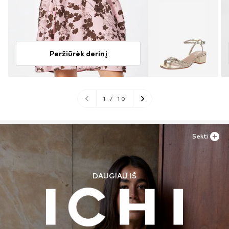
Peržiūrėk derinį
1
/
10
Sekti
DAUGIAU IŠ