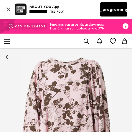
ABOUT YOU App
Į programėlę
(152 700)
Finalinis vasaros išpardavimas:
02
D.
05
H
22
M
20
S
Pasiūlymai su nuolaida iki 60%