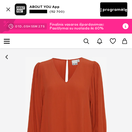
ABOUT YOU App
Į programėlę
(152 700)
Finalinis vasaros išpardavimas:
01
D.
05
H
55
M
26
S
Pasiūlymai su nuolaida iki 60%