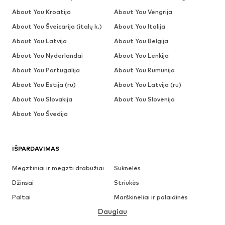
About You Kroatija
About You Vengrija
About You Šveicarija (italų k.)
About You Italija
About You Latvija
About You Belgija
About You Nyderlandai
About You Lenkija
About You Portugalija
About You Rumunija
About You Estija (ru)
About You Latvija (ru)
About You Slovakija
About You Slovėnija
About You Švedija
IŠPARDAVIMAS
Megztiniai ir megzti drabužiai
Suknelės
Džinsai
Striukės
Paltai
Marškinėliai ir palaidinės
Daugiau
Kelnės
Apatiniai