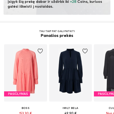
Įsigyk šią prekę dabar ir uždirbk iki 
+28
 Coins, kuriuos 
Užsegimas sagomis
galėsi iškeisti į nuolaidas.
Prekės Nr.
ICH1886001000001
TAU TAIP PAT GALI PATIKTI
Panašios prekės
PASIŪLYMAS
PASIŪLYM
BOSS
IMILY BELA
CU
153,30 €
49,90 €
Nuo 