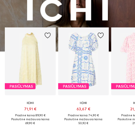
PASIŪLYMAS
PASIŪLYMAS
PASIŪLYM
ICHI
ICHI
I
71,91 €
63,67 €
21
Pradinė kaina: 89,90 €
Pradinė kaina: 74,90 €
Pradinė k
Paskutinė mažiausia kaina:
Paskutinė mažiausia kaina:
Paskutinė m
69,90 €
50,92 €
21