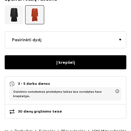
Pasirinkti dydį
Į krepšelį
3 - 5 darbo dienos
Galutinis numatomas pristatymo laikas bus nurodytas tavo
krepšelyje.
30 dienų grąžinimo teisė
rims
Drabužiai
Suknelės
Mini suknelės
ICHI Mini suknelės