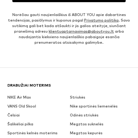
Norėčiau gauti naujienlaiškius iš ABOUT YOU apie dabartines
tendencijas, pasiūlymus ir kuponus pagal
Privatumo politika
. Savo
sutikimą gali bet kada atšaukti ir jis galios ateityje, siunčiant
pranešimą adresu
klientuaptarnavimas@aboutyou.lt
arba
naudojantis kiekvieno naujienlaiškio pabaigoje esančia
prenumeratos atsisakymo galimybe.
DRABUŽIAI MOTERIMS
NIKE Air Max
Striukės
VANS Old Skool
Nike sportinės liemenėlės
Čelsiai
Odinės striukės
Šalikėliai pilka
Megztos suknelės
Sportinės kelnės moterims
Megztos kepurės