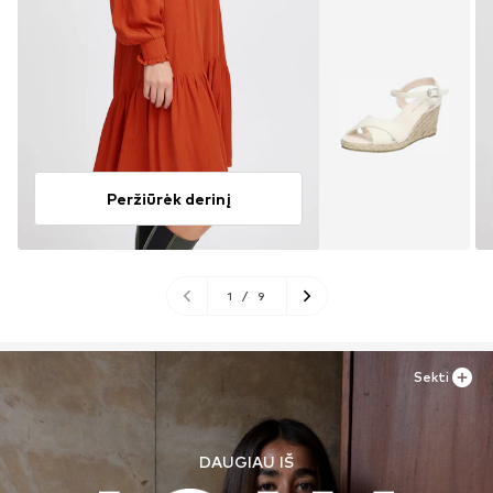
Peržiūrėk derinį
1
/
9
Sekti
DAUGIAU IŠ