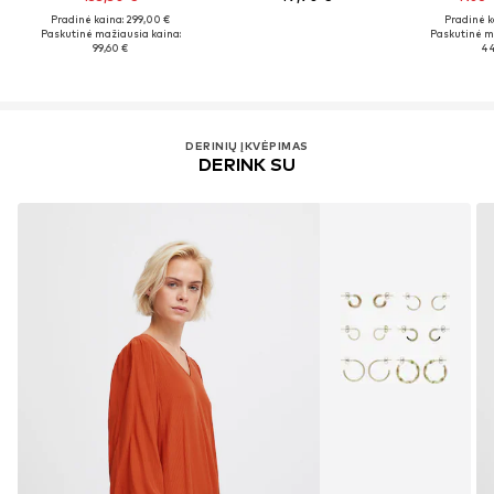
Pradinė kaina: 299,00 €
Pradinė k
Paskutinė mažiausia kaina:
Paskutinė m
99,60 €
44
DERINIŲ ĮKVĖPIMAS
DERINK SU