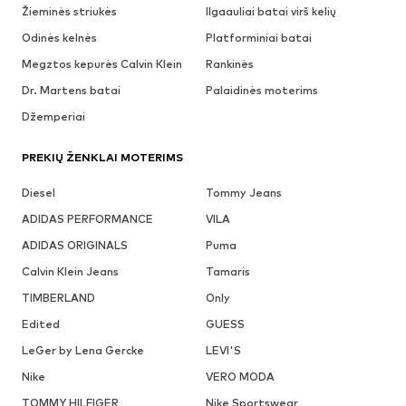
Žieminės striukės
Ilgaauliai batai virš kelių
Odinės kelnės
Platforminiai batai
Megztos kepurės Calvin Klein
Rankinės
Dr. Martens batai
Palaidinės moterims
Džemperiai
PREKIŲ ŽENKLAI MOTERIMS
Diesel
Tommy Jeans
ADIDAS PERFORMANCE
VILA
ADIDAS ORIGINALS
Puma
Calvin Klein Jeans
Tamaris
TIMBERLAND
Only
Edited
GUESS
LeGer by Lena Gercke
LEVI'S
Nike
VERO MODA
TOMMY HILFIGER
Nike Sportswear