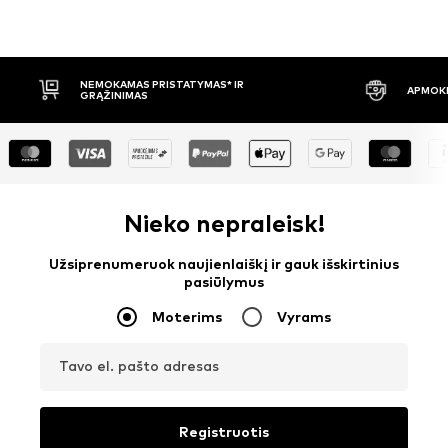
S* IR
APMOKĖJIMAS PRISTAČIUS
Nieko nepraleisk!
Užsiprenumeruok naujienlaiškį ir gauk išskirtinius
pasiūlymus
Moterims
Vyrams
Tavo el. pašto adresas
Registruotis