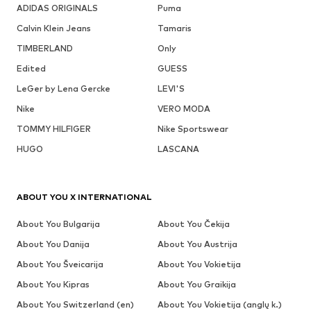
ADIDAS ORIGINALS
Puma
Calvin Klein Jeans
Tamaris
TIMBERLAND
Only
Edited
GUESS
LeGer by Lena Gercke
LEVI'S
Nike
VERO MODA
TOMMY HILFIGER
Nike Sportswear
HUGO
LASCANA
ABOUT YOU X INTERNATIONAL
About You Bulgarija
About You Čekija
About You Danija
About You Austrija
About You Šveicarija
About You Vokietija
About You Kipras
About You Graikija
About You Switzerland (en)
About You Vokietija (anglų k.)