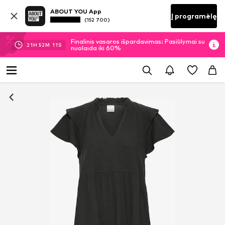
ABOUT YOU App
Į programėlę
(152 700)
Finalinis vasaros išpardavimas: Pasiūlymai su
21
H
52
M
11
S
nuolaida iki 60%