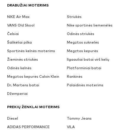
DRABUŽIAI MOTERIMS
NIKE Air Max
Striukės
VANS Old Skool
Nike sportinės liemenėlės
Čelsiai
Odinės striukės
Šalikėliai pilka
Megztos suknelės
Sportinės kelnės moterims
Megztos kepurės
Žieminės striukės
Ilgaauliai batai virš kelių
Odinės kelnės
Platforminiai batai
Megztos kepurės Calvin Klein
Rankinės
Dr. Martens batai
Palaidinės moterims
Džemperiai
PREKIŲ ŽENKLAI MOTERIMS
Diesel
Tommy Jeans
ADIDAS PERFORMANCE
VILA