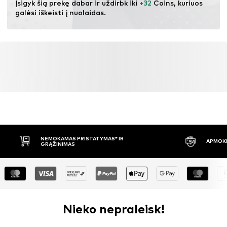
Įsigyk šią prekę dabar ir uždirbk iki 
+32
 Coins, kuriuos 
galėsi iškeisti į nuolaidas.
NEMOKAMAS PRISTATYMAS* IR
APMOKĖ
GRĄŽINIMAS
Nieko nepraleisk!