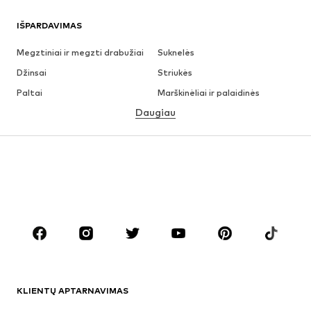
IŠPARDAVIMAS
Megztiniai ir megzti drabužiai
Suknelės
Džinsai
Striukės
Paltai
Marškinėliai ir palaidinės
Daugiau
Kelnės
Apatiniai
Sijonai
Palaidinės ir tunikos
Džemperiai
Švarkai
Maudymosi drabužiai
Kombinezonai
Dideli dydžiai
Drabužiai nėščiosioms
Batai
Sportas
Aksesuarai
Premium
DRABUŽIAI
KLIENTŲ APTARNAVIMAS
Naujienos
Šiuo metu paklausu