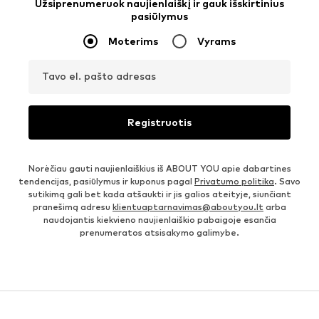
Užsiprenumeruok naujienlaiškį ir gauk išskirtinius
pasiūlymus
Moterims
Vyrams
Tavo el. pašto adresas
Registruotis
Norėčiau gauti naujienlaiškius iš ABOUT YOU apie dabartines
tendencijas, pasiūlymus ir kuponus pagal
Privatumo politika
. Savo
sutikimą gali bet kada atšaukti ir jis galios ateityje, siunčiant
pranešimą adresu
klientuaptarnavimas@aboutyou.lt
arba
naudojantis kiekvieno naujienlaiškio pabaigoje esančia
prenumeratos atsisakymo galimybe.