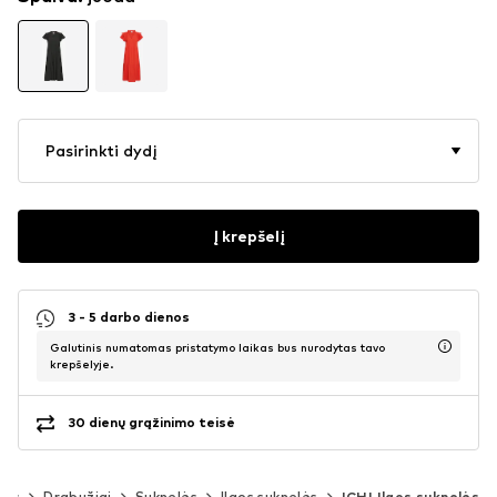
Pasirinkti dydį
Į krepšelį
3 - 5 darbo dienos
Galutinis numatomas pristatymo laikas bus nurodytas tavo
krepšelyje.
30 dienų grąžinimo teisė
ims
Drabužiai
Suknelės
Ilgos suknelės
ICHI Ilgos suknelės