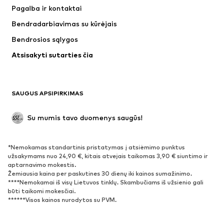
Suknelės
Džinsai
Pagalba ir kontaktai
Marškinėliai ir palaidinės
Kelnės
Bendradarbiavimas su kūrėjais
Striukės
Megztiniai ir megzti drabužiai
Bendrosios sąlygos
Apatiniai
Palaidinės ir tunikos
Atsisakyti sutarties čia
Paltai
Sijonai
Maudymosi drabužiai
Džemperiai
Švarkai
Kombinezonai
SAUGUS APSIPIRKIMAS
Dideli dydžiai
Drabužiai nėščiosioms
Proginiai
Išskirtiniai
Su mumis tavo duomenys saugūs!
Antrinis panaudojimas
*Nemokamas standartinis pristatymas į atsiėmimo punktus
BATAI
užsakymams nuo 24,90 €, kitais atvejais taikomas 3,90 € siuntimo ir
aptarnavimo mokestis.
Naujienos
Šiuo metu paklausu
Žemiausia kaina per paskutines 30 dienų iki kainos sumažinimo.
****Nemokamai iš visų Lietuvos tinklų. Skambučiams iš užsienio gali
Sportbačiai
Aulinukai
būti taikomi mokesčiai.
Batai su kulniukais
Auliniai batai
******Visos kainos nurodytos su PVM.
Basutės ir šlepetės
Bateliai