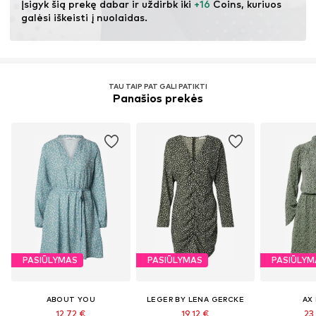
Įsigyk šią prekę dabar ir uždirbk iki 
+16
 Coins, kuriuos 
galėsi iškeisti į nuolaidas.
TAU TAIP PAT GALI PATIKTI
Panašios prekės
PASIŪLYMAS
PASIŪLYMAS
PASIŪLYM
ABOUT YOU
LEGER BY LENA GERCKE
AX 
12,72 €
19,12 €
23