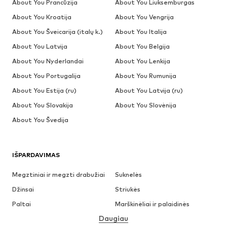
About You Prancūzija
About You Liuksemburgas
About You Kroatija
About You Vengrija
About You Šveicarija (italų k.)
About You Italija
About You Latvija
About You Belgija
About You Nyderlandai
About You Lenkija
About You Portugalija
About You Rumunija
About You Estija (ru)
About You Latvija (ru)
About You Slovakija
About You Slovėnija
About You Švedija
IŠPARDAVIMAS
Megztiniai ir megzti drabužiai
Suknelės
Džinsai
Striukės
Paltai
Marškinėliai ir palaidinės
Daugiau
Kelnės
Apatiniai