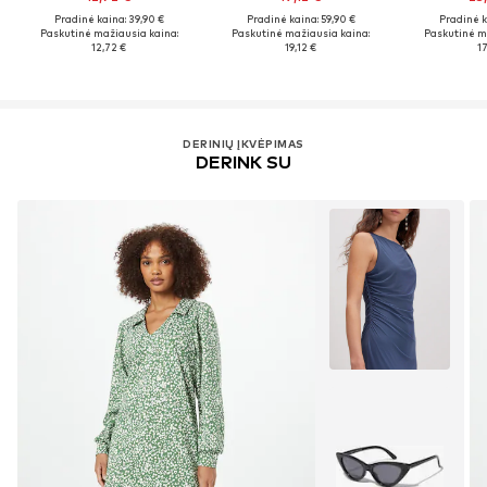
Pradinė kaina: 39,90 €
Pradinė kaina: 59,90 €
Pradinė k
Paskutinė mažiausia kaina:
Paskutinė mažiausia kaina:
Paskutinė m
12,72 €
19,12 €
17
DERINIŲ ĮKVĖPIMAS
DERINK SU