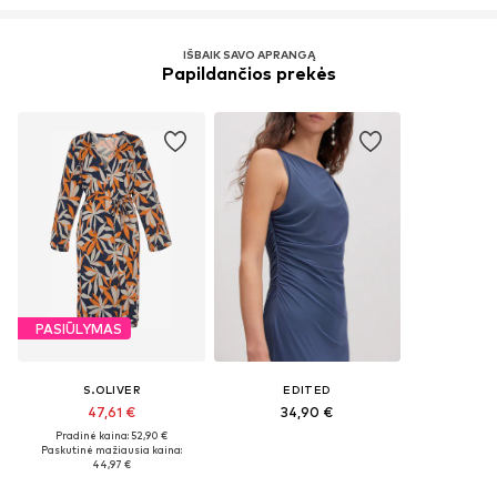
IŠBAIK SAVO APRANGĄ
Papildančios prekės
PASIŪLYMAS
S.OLIVER
EDITED
47,61 €
34,90 €
Pradinė kaina: 52,90 €
Paskutinė mažiausia kaina:
44,97 €