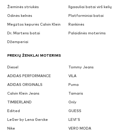
Žieminės striukės
Ilgaauliai batai virš kelių
Odinės kelnės
Platforminiai batai
Megztos kepurės Calvin Klein
Rankinės
Dr. Martens batai
Palaidinės moterims
Džemperiai
PREKIŲ ŽENKLAI MOTERIMS
Diesel
Tommy Jeans
ADIDAS PERFORMANCE
VILA
ADIDAS ORIGINALS
Puma
Calvin Klein Jeans
Tamaris
TIMBERLAND
Only
Edited
GUESS
LeGer by Lena Gercke
LEVI'S
Nike
VERO MODA