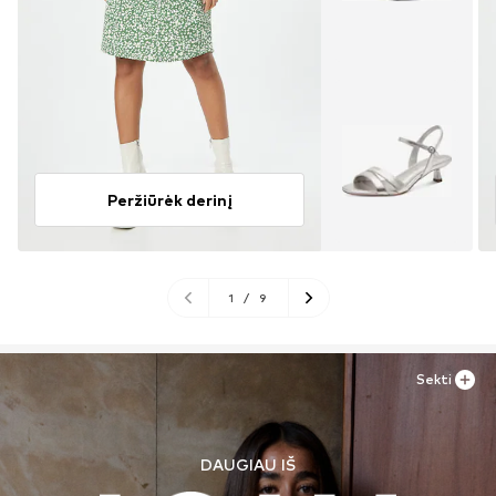
Peržiūrėk derinį
1
/
9
Sekti
DAUGIAU IŠ