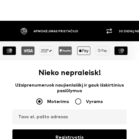
APMOKĖJIMAS PRISTAČIUS
30 DIENŲ 
Nieko nepraleisk!
Užsiprenumeruok naujienlaiškį ir gauk išskirtinius
pasiūlymus
Moterims
Vyrams
Tavo el. pašto adresas
Registruotis