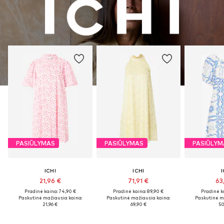
PASIŪLYMAS
PASIŪLYMAS
PASIŪLYM
ICHI
ICHI
I
21,96 €
71,91 €
63
Pradinė kaina: 74,90 €
Pradinė kaina: 89,90 €
Pradinė k
Paskutinė mažiausia kaina:
Paskutinė mažiausia kaina:
Paskutinė m
21,96 €
69,90 €
50