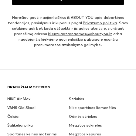
Norėčiau gauti naujienlaiškius iš ABOUT YOU apie dabartines
tendencijas, pasiūlymus ir kuponus pagal
Privatumo politika
. Savo
sutikimą gali bet kada atšaukti ir jis galios ateityje, siunčiant
pranešimą adresu
klientuaptarnavimas@aboutyou.lt
arba
naudojantis kiekvieno naujienlaiškio pabaigoje esančia
prenumeratos atsisakymo galimybe.
DRABUŽIAI MOTERIMS
NIKE Air Max
Striukės
VANS Old Skool
Nike sportinės liemenėlės
Čelsiai
Odinės striukės
Šalikėliai pilka
Megztos suknelės
Sportinės kelnės moterims
Megztos kepurės