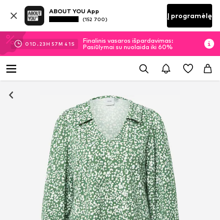
ABOUT YOU App
Į programėlę
(152 700)
Finalinis vasaros išpardavimas:
01
D.
23
H
57
M
41
S
Pasiūlymai su nuolaida iki 60%