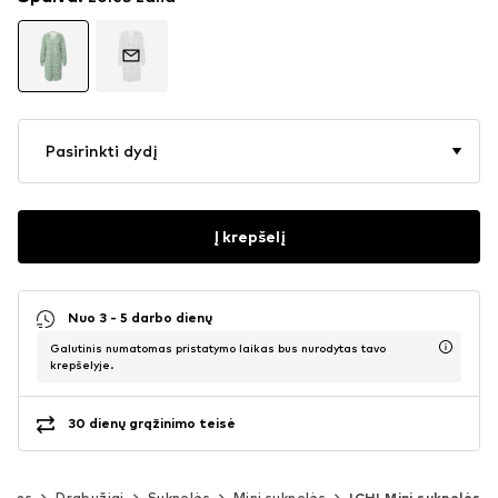
Pasirinkti dydį
Į krepšelį
Nuo 3 - 5 darbo dienų
Galutinis numatomas pristatymo laikas bus nurodytas tavo
krepšelyje.
30 dienų grąžinimo teisė
rims
Drabužiai
Suknelės
Mini suknelės
ICHI Mini suknelės