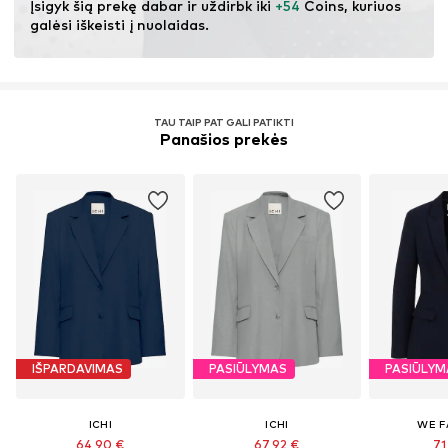
Įsigyk šią prekę dabar ir uždirbk iki 
+54
 Coins, kuriuos 
galėsi iškeisti į nuolaidas.
TAU TAIP PAT GALI PATIKTI
Panašios prekės
IŠPARDAVIMAS
PASIŪLYMAS
PASIŪLYM
ICHI
ICHI
WE F
64,90 €
67,92 €
71