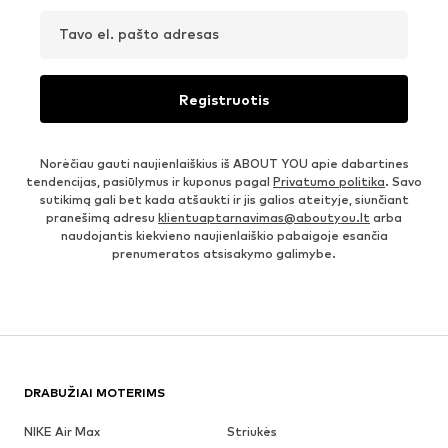
Tavo el. pašto adresas
Registruotis
Norėčiau gauti naujienlaiškius iš ABOUT YOU apie dabartines
tendencijas, pasiūlymus ir kuponus pagal
Privatumo politika
. Savo
sutikimą gali bet kada atšaukti ir jis galios ateityje, siunčiant
pranešimą adresu
klientuaptarnavimas@aboutyou.lt
arba
naudojantis kiekvieno naujienlaiškio pabaigoje esančia
prenumeratos atsisakymo galimybe.
DRABUŽIAI MOTERIMS
NIKE Air Max
Striukės