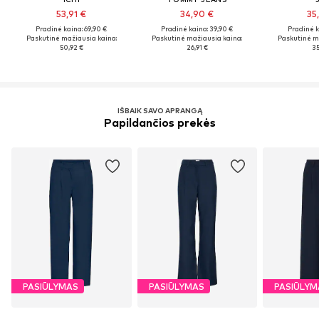
53,91 €
34,90 €
35
Pradinė kaina: 69,90 €
Pradinė kaina: 39,90 €
Pradinė k
Paskutinė mažiausia kaina:
Paskutinė mažiausia kaina:
Paskutinė m
50,92 €
26,91 €
35
IŠBAIK SAVO APRANGĄ
Papildančios prekės
PASIŪLYMAS
PASIŪLYMAS
PASIŪLYM