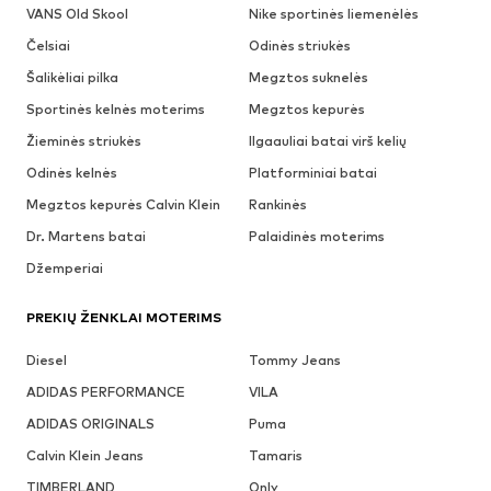
VANS Old Skool
Nike sportinės liemenėlės
Čelsiai
Odinės striukės
Šalikėliai pilka
Megztos suknelės
Sportinės kelnės moterims
Megztos kepurės
Žieminės striukės
Ilgaauliai batai virš kelių
Odinės kelnės
Platforminiai batai
Megztos kepurės Calvin Klein
Rankinės
Dr. Martens batai
Palaidinės moterims
Džemperiai
PREKIŲ ŽENKLAI MOTERIMS
Diesel
Tommy Jeans
ADIDAS PERFORMANCE
VILA
ADIDAS ORIGINALS
Puma
Calvin Klein Jeans
Tamaris
TIMBERLAND
Only