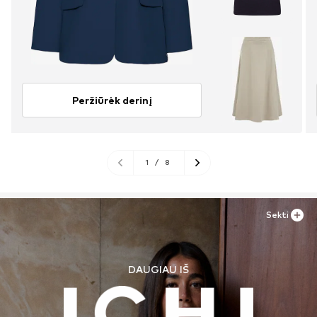
Peržiūrėk derinį
1
/
8
Sekti
DAUGIAU IŠ