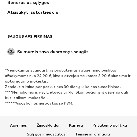
Bendrosios sąlygos
Apatiniai
Palaidinės ir tunikos
Atsisakyti sutarties čia
Paltai
Sijonai
Maudymosi drabužiai
Džemperiai
Švarkai
Kombinezonai
SAUGUS APSIPIRKIMAS
Dideli dydžiai
Drabužiai nėščiosioms
Proginiai
Išskirtiniai
Su mumis tavo duomenys saugūs!
Antrinis panaudojimas
*Nemokamas standartinis pristatymas į atsiėmimo punktus
BATAI
užsakymams nuo 24,90 €, kitais atvejais taikomas 3,90 € siuntimo ir
aptarnavimo mokestis.
Naujienos
Šiuo metu paklausu
Žemiausia kaina per paskutines 30 dienų iki kainos sumažinimo.
****Nemokamai iš visų Lietuvos tinklų. Skambučiams iš užsienio gali
Sportbačiai
Aulinukai
būti taikomi mokesčiai.
Batai su kulniukais
Auliniai batai
******Visos kainos nurodytos su PVM.
Basutės ir šlepetės
Bateliai
Sportiniai batai
Balerinos
Apie mus
Žiniasklaidai
Karjera
Privatumo politika
Įsispiriami bateliai
Šlepetės
Sąlygos ir nuostatos
Teisinė informacija
Išskirtiniai