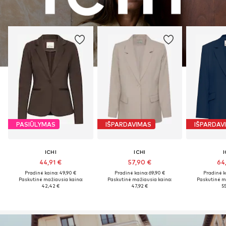
PASIŪLYMAS
IŠPARDAVIMAS
IŠPARDAV
ICHI
ICHI
I
44,91 €
57,90 €
64
Pradinė kaina: 49,90 €
Pradinė kaina: 69,90 €
Pradinė k
Paskutinė mažiausia kaina:
Paskutinė mažiausia kaina:
Paskutinė m
42,42 €
47,92 €
55