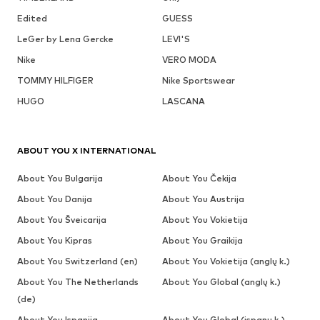
Edited
GUESS
LeGer by Lena Gercke
LEVI'S
Nike
VERO MODA
TOMMY HILFIGER
Nike Sportswear
HUGO
LASCANA
ABOUT YOU X INTERNATIONAL
About You Bulgarija
About You Čekija
About You Danija
About You Austrija
About You Šveicarija
About You Vokietija
About You Kipras
About You Graikija
About You Switzerland (en)
About You Vokietija (anglų k.)
About You The Netherlands
About You Global (anglų k.)
(de)
About You Ispanija
About You Global (ispanų k.)