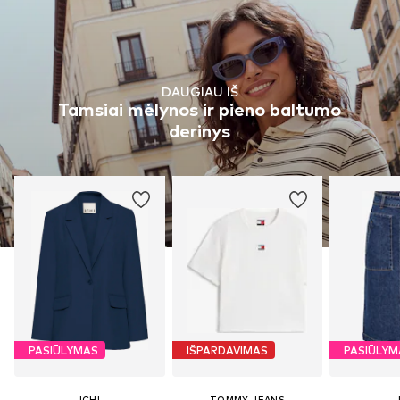
DAUGIAU IŠ
Tamsiai mėlynos ir pieno baltumo
derinys
PASIŪLYMAS
IŠPARDAVIMAS
PASIŪLYM
ICHI
TOMMY JEANS