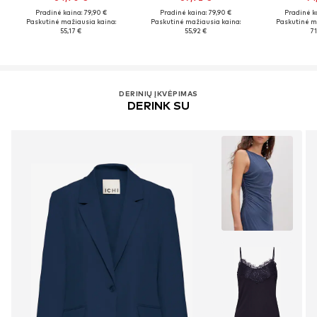
Pradinė kaina: 79,90 €
Pradinė kaina: 79,90 €
Pradinė k
Paskutinė mažiausia kaina:
Paskutinė mažiausia kaina:
Paskutinė m
55,17 €
55,92 €
71
DERINIŲ ĮKVĖPIMAS
DERINK SU