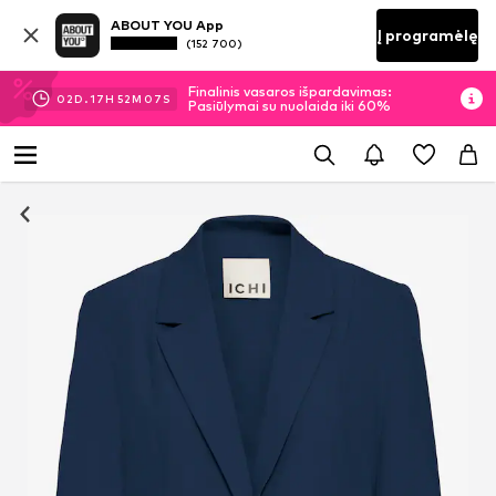
ABOUT YOU App
Į programėlę
(152 700)
Finalinis vasaros išpardavimas:
02
D.
17
H
52
M
06
S
Pasiūlymai su nuolaida iki 60%