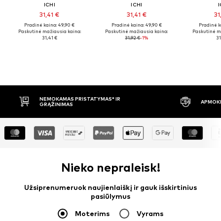
ICHI
ICHI
I
31,41 €
31,41 €
31
Pradinė kaina: 49,90 €
Pradinė kaina: 49,90 €
Pradinė k
Paskutinė mažiausia kaina:
Paskutinė mažiausia kaina:
Paskutinė m
31,41 €
31,92 €
-1%
31
APMOKĖJIMAS PRISTAČIUS
30 DIENŲ 
Nieko nepraleisk!
Užsiprenumeruok naujienlaiškį ir gauk išskirtinius
pasiūlymus
Moterims
Vyrams