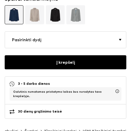
Pasirinkti dydį
Į krepšelį
3 - 5 darbo dienos
Galutinis numatomas pristatymo laikas bus nurodytas tavo
krepšelyje.
30 dienų grąžinimo teisė
Drabužiai
Švarkai
Klasikiniai švarkai
ICHI Klasikiniai švarkai