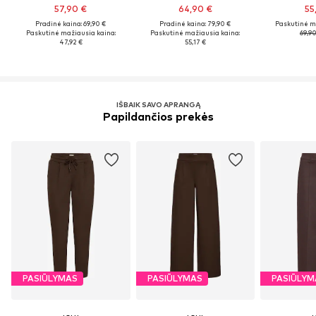
57,90 €
64,90 €
55
Pradinė kaina: 69,90 €
Pradinė kaina: 79,90 €
Paskutinė m
Paskutinė mažiausia kaina:
Paskutinė mažiausia kaina:
69,90
47,92 €
55,17 €
IŠBAIK SAVO APRANGĄ
Papildančios prekės
PASIŪLYMAS
PASIŪLYMAS
PASIŪLYM