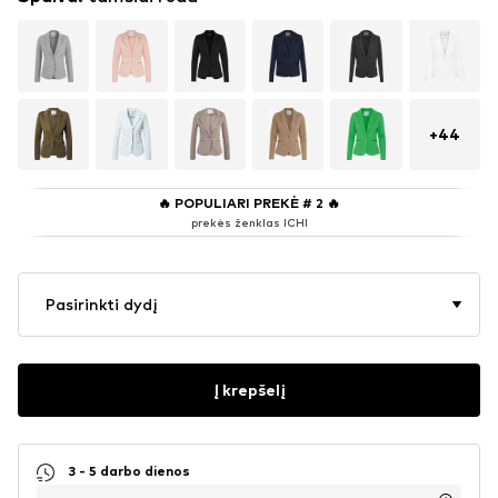
+
44
🔥
POPULIARI PREKĖ # 2
🔥
prekės ženklas ICHI
Pasirinkti dydį
Į krepšelį
3 - 5 darbo dienos