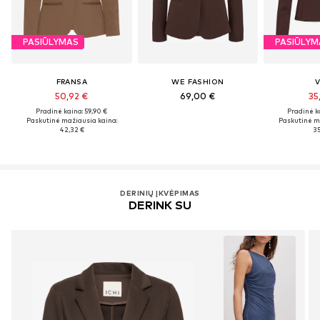
PASIŪLYMAS
PASIŪLYM
FRANSA
WE FASHION
V
50,92 €
69,00 €
35
Pradinė kaina: 59,90 €
Pradinė k
Paskutinė mažiausia kaina:
Paskutinė m
42,32 €
35
DERINIŲ ĮKVĖPIMAS
DERINK SU