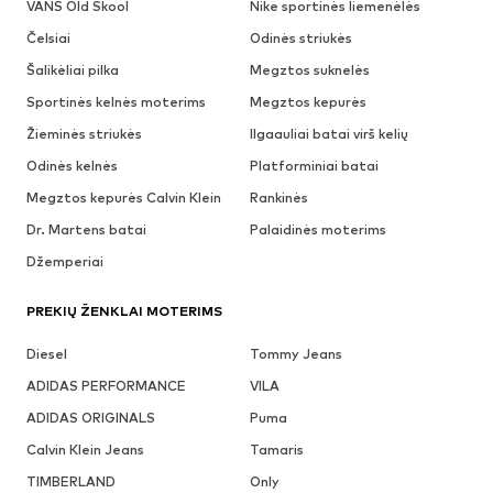
VANS Old Skool
Nike sportinės liemenėlės
Čelsiai
Odinės striukės
Šalikėliai pilka
Megztos suknelės
Sportinės kelnės moterims
Megztos kepurės
Žieminės striukės
Ilgaauliai batai virš kelių
Odinės kelnės
Platforminiai batai
Megztos kepurės Calvin Klein
Rankinės
Dr. Martens batai
Palaidinės moterims
Džemperiai
PREKIŲ ŽENKLAI MOTERIMS
Diesel
Tommy Jeans
ADIDAS PERFORMANCE
VILA
ADIDAS ORIGINALS
Puma
Calvin Klein Jeans
Tamaris
TIMBERLAND
Only