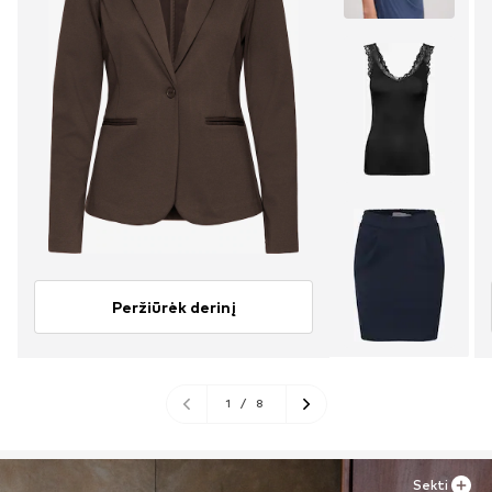
Peržiūrėk derinį
1
/
8
Sekti