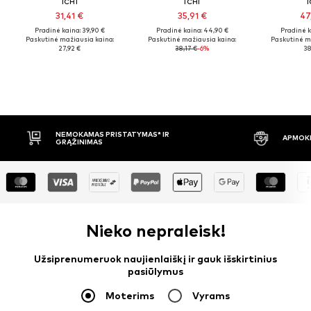
ICHI
ICHI
I
31,41 €
35,91 €
47
Pradinė kaina: 39,90 €
Pradinė kaina: 44,90 €
Pradinė k
Paskutinė mažiausia kaina:
Paskutinė mažiausia kaina:
Paskutinė m
27,92 €
38,17 €
-6%
38
APMOKĖJIMAS PRISTAČIUS
30 DIENŲ 
Nieko nepraleisk!
Užsiprenumeruok naujienlaiškį ir gauk išskirtinius
pasiūlymus
Moterims
Vyrams