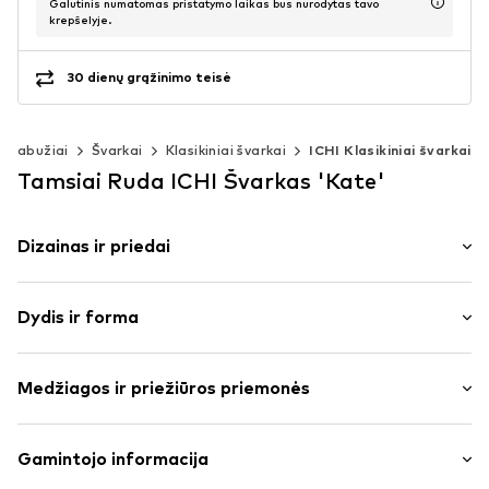
Galutinis numatomas pristatymo laikas bus nurodytas tavo
krepšelyje.
30 dienų grąžinimo teisė
Drabužiai
Švarkai
Klasikiniai švarkai
ICHI Klasikiniai švarkai
Tamsiai Ruda ICHI Švarkas 'Kate'
Dizainas ir priedai
Vienspalvis
Dydis ir forma
treningo medžiaga
Apykaklės atvartas
Rankovės ilgis: ilgomis rankovėmis
Apvadas / įleidžiamosios kišenės
Medžiagos ir priežiūros priemonės
Ilgis: Normalaus ilgio
To paties tono atspalvių siūlės
Pritaikomumas: Siauras prigludimas
Minkšta tekstūra
Medžiaga: 74% Poliesteris – PES, 22% Viskozė, 4%
Gamintojo informacija
Be pamušalo
Dydžių lentelė
Elastanas
Užsegimas sagomis