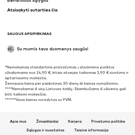
Bendrosios sąlygos
Apatiniai
Palaidinės ir tunikos
Atsisakyti sutarties čia
Paltai
Sijonai
Maudymosi drabužiai
Džemperiai
Švarkai
Kombinezonai
SAUGUS APSIPIRKIMAS
Dideli dydžiai
Drabužiai nėščiosioms
Proginiai
Išskirtiniai
Su mumis tavo duomenys saugūs!
Antrinis panaudojimas
*Nemokamas standartinis pristatymas į atsiėmimo punktus
BATAI
užsakymams nuo 24,90 €, kitais atvejais taikomas 3,90 € siuntimo ir
aptarnavimo mokestis.
Naujienos
Šiuo metu paklausu
Žemiausia kaina per paskutines 30 dienų iki kainos sumažinimo.
****Nemokamai iš visų Lietuvos tinklų. Skambučiams iš užsienio gali
Sportbačiai
Aulinukai
būti taikomi mokesčiai.
Batai su kulniukais
Auliniai batai
******Visos kainos nurodytos su PVM.
Basutės ir šlepetės
Bateliai
Sportiniai batai
Balerinos
Apie mus
Žiniasklaidai
Karjera
Privatumo politika
Įsispiriami bateliai
Šlepetės
Sąlygos ir nuostatos
Teisinė informacija
Išskirtiniai