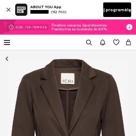
ABOUT YOU App
Į programėlę
(152 700)
Finalinis vasaros išpardavimas:
02
D.
12
H
18
M
03
S
Pasiūlymai su nuolaida iki 60%