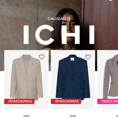
DAUGIAU IŠ
IŠPARDAVIMAS
IŠPARDAVIMAS
PASIŪLYM
ICHI
ICHI
I