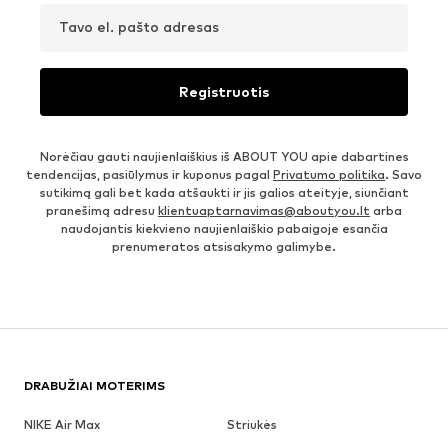
Tavo el. pašto adresas
Registruotis
Norėčiau gauti naujienlaiškius iš ABOUT YOU apie dabartines
tendencijas, pasiūlymus ir kuponus pagal
Privatumo politika
. Savo
sutikimą gali bet kada atšaukti ir jis galios ateityje, siunčiant
pranešimą adresu
klientuaptarnavimas@aboutyou.lt
arba
naudojantis kiekvieno naujienlaiškio pabaigoje esančia
prenumeratos atsisakymo galimybe.
DRABUŽIAI MOTERIMS
NIKE Air Max
Striukės