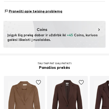
DK Company Vejle A/S
Elastingumas: Elastingas / tamprus
Edisonvej 4
Prekės Nr.
ICH0178159000001
Pranešti apie teisinę problemą
7100 Vejle
DK
nabu@dkcompany.com
Coins
Įsigyk šią prekę dabar ir uždirbk iki 
+45
 Coins, kuriuos 
galėsi iškeisti į nuolaidas.
TAU TAIP PAT GALI PATIKTI
Panašios prekės