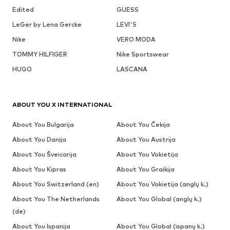
Edited
GUESS
LeGer by Lena Gercke
LEVI'S
Nike
VERO MODA
TOMMY HILFIGER
Nike Sportswear
HUGO
LASCANA
ABOUT YOU X INTERNATIONAL
About You Bulgarija
About You Čekija
About You Danija
About You Austrija
About You Šveicarija
About You Vokietija
About You Kipras
About You Graikija
About You Switzerland (en)
About You Vokietija (anglų k.)
About You The Netherlands
About You Global (anglų k.)
(de)
About You Ispanija
About You Global (ispanų k.)