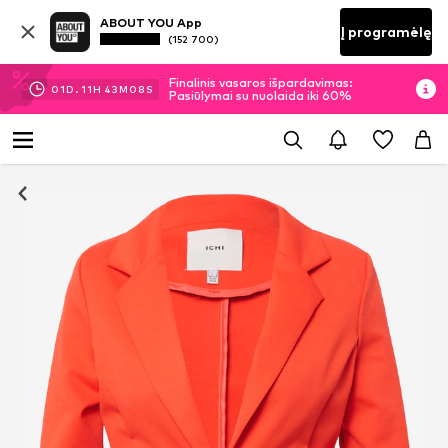
ABOUT YOU App
Į programėlę
(152 700)
Finalinis vasaros išpardavimas:
01
D.
11
H
43
M
08
S
Pasiūlymai su nuolaida iki 60%