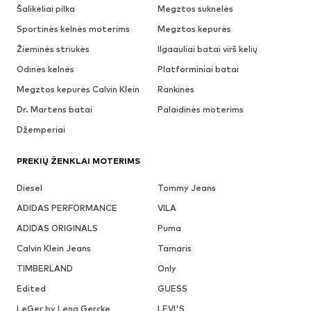
Šalikėliai pilka
Megztos suknelės
Sportinės kelnės moterims
Megztos kepurės
Žieminės striukės
Ilgaauliai batai virš kelių
Odinės kelnės
Platforminiai batai
Megztos kepurės Calvin Klein
Rankinės
Dr. Martens batai
Palaidinės moterims
Džemperiai
PREKIŲ ŽENKLAI MOTERIMS
Diesel
Tommy Jeans
ADIDAS PERFORMANCE
VILA
ADIDAS ORIGINALS
Puma
Calvin Klein Jeans
Tamaris
TIMBERLAND
Only
Edited
GUESS
LeGer by Lena Gercke
LEVI'S