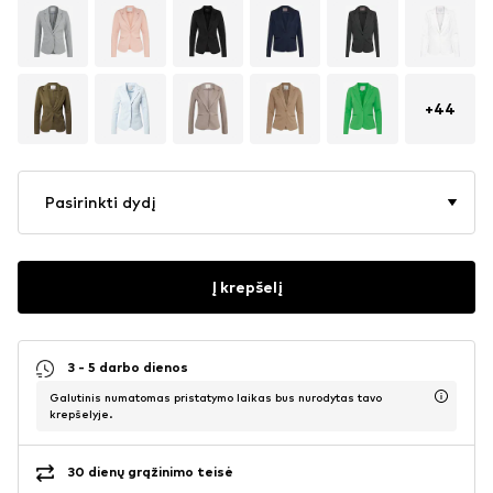
+
44
Pasirinkti dydį
Į krepšelį
3 - 5 darbo dienos
Galutinis numatomas pristatymo laikas bus nurodytas tavo
krepšelyje.
30 dienų grąžinimo teisė