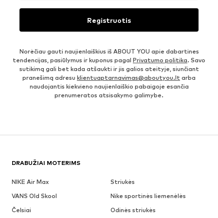
Registruotis
Norėčiau gauti naujienlaiškius iš ABOUT YOU apie dabartines
tendencijas, pasiūlymus ir kuponus pagal
Privatumo politika
. Savo
sutikimą gali bet kada atšaukti ir jis galios ateityje, siunčiant
pranešimą adresu
klientuaptarnavimas@aboutyou.lt
arba
naudojantis kiekvieno naujienlaiškio pabaigoje esančia
prenumeratos atsisakymo galimybe.
DRABUŽIAI MOTERIMS
NIKE Air Max
Striukės
VANS Old Skool
Nike sportinės liemenėlės
Čelsiai
Odinės striukės