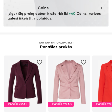
nabu@dkcompany.com
Netinkamas džiovinti džiovyklėje
Sausas valymas, be perchloretileno
Coins
Nelyginti aukšta temperatūra
Įsigyk šią prekę dabar ir uždirbk iki 
+40
 Coins, kuriuos 
Nebalinti
galėsi iškeisti į nuolaidas.
TAU TAIP PAT GALI PATIKTI
Panašios prekės
PASIŪLYMAS
PASIŪLYMAS
PASIŪLYM