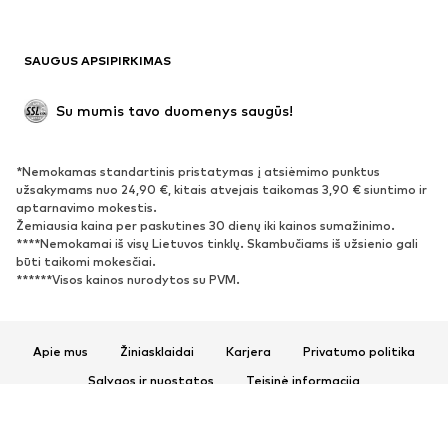
Maudymosi drabužiai
Džemperiai
Švarkai
Kombinezonai
SAUGUS APSIPIRKIMAS
Dideli dydžiai
Drabužiai nėščiosioms
Proginiai
Išskirtiniai
Su mumis tavo duomenys saugūs!
Antrinis panaudojimas
*Nemokamas standartinis pristatymas į atsiėmimo punktus
BATAI
užsakymams nuo 24,90 €, kitais atvejais taikomas 3,90 € siuntimo ir
aptarnavimo mokestis.
Naujienos
Šiuo metu paklausu
Žemiausia kaina per paskutines 30 dienų iki kainos sumažinimo.
****Nemokamai iš visų Lietuvos tinklų. Skambučiams iš užsienio gali
Sportbačiai
Aulinukai
būti taikomi mokesčiai.
Batai su kulniukais
Auliniai batai
******Visos kainos nurodytos su PVM.
Basutės ir šlepetės
Bateliai
Sportiniai batai
Balerinos
Apie mus
Žiniasklaidai
Karjera
Privatumo politika
Įsispiriami bateliai
Šlepetės
Sąlygos ir nuostatos
Teisinė informacija
Išskirtiniai
Prieinamumas
Produkto sauga
SPORTAS
© 2026 ABOUT YOU SE & Co. KG