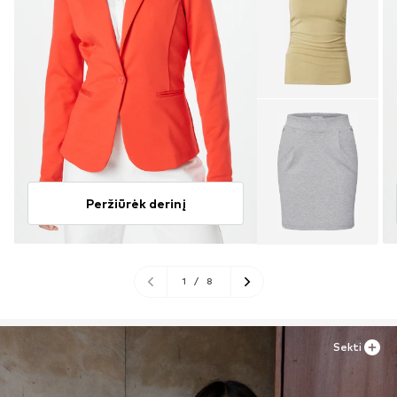
Peržiūrėk derinį
1
/
8
Sekti