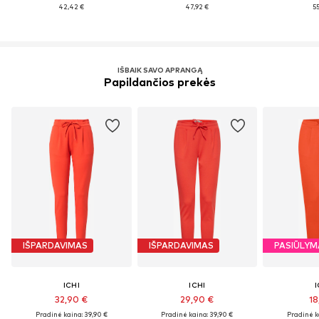
42,42 €
47,92 €
55
IŠBAIK SAVO APRANGĄ
Papildančios prekės
IŠPARDAVIMAS
IŠPARDAVIMAS
PASIŪLYM
ICHI
ICHI
I
32,90 €
29,90 €
18
Pradinė kaina: 39,90 €
Pradinė kaina: 39,90 €
Pradinė k