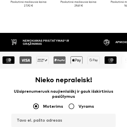
Paskutinė mažiausia kaina:
Paskutinė mažiausia kaina:
Paskutinė m
27,92 €
29,61 €
16
APMOKĖJIMAS PRISTAČIUS
30 DIENŲ 
Nieko nepraleisk!
Užsiprenumeruok naujienlaiškį ir gauk išskirtinius
pasiūlymus
Moterims
Vyrams
Tavo el. pašto adresas