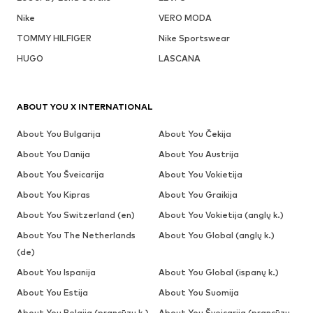
Nike
VERO MODA
TOMMY HILFIGER
Nike Sportswear
HUGO
LASCANA
ABOUT YOU X INTERNATIONAL
About You Bulgarija
About You Čekija
About You Danija
About You Austrija
About You Šveicarija
About You Vokietija
About You Kipras
About You Graikija
About You Switzerland (en)
About You Vokietija (anglų k.)
About You The Netherlands
About You Global (anglų k.)
(de)
About You Ispanija
About You Global (ispanų k.)
About You Estija
About You Suomija
About You Belgija (prancūzų k.)
About You Šveicarija (prancūzų