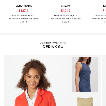
VERO MODA
CREAM
K
38,17 €
53,91 €
71
Pradinė kaina: 44,90 €
Pradinė kaina: 69,90 €
Pradinė k
Paskutinė mažiausia kaina:
Paskutinė mažiausia kaina:
Paskutinė m
35,91 €
47,92 €
71
DERINIŲ ĮKVĖPIMAS
DERINK SU