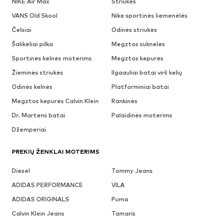
NIKE Air Max
Striukės
VANS Old Skool
Nike sportinės liemenėlės
Čelsiai
Odinės striukės
Šalikėliai pilka
Megztos suknelės
Sportinės kelnės moterims
Megztos kepurės
Žieminės striukės
Ilgaauliai batai virš kelių
Odinės kelnės
Platforminiai batai
Megztos kepurės Calvin Klein
Rankinės
Dr. Martens batai
Palaidinės moterims
Džemperiai
PREKIŲ ŽENKLAI MOTERIMS
Diesel
Tommy Jeans
ADIDAS PERFORMANCE
VILA
ADIDAS ORIGINALS
Puma
Calvin Klein Jeans
Tamaris