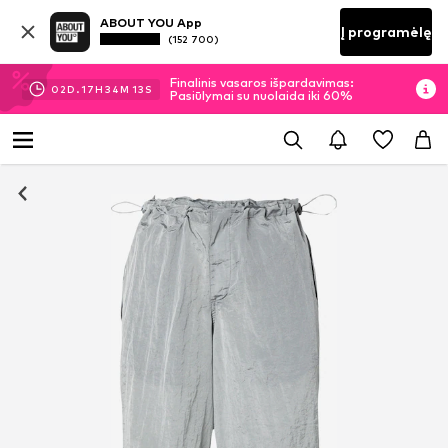
ABOUT YOU App
Į programėlę
(152 700)
Finalinis vasaros išpardavimas:
02
D.
17
H
34
M
13
S
Pasiūlymai su nuolaida iki 60%