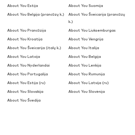
About You Estija
About You Suomija
About You Belgija (prancūzų k.)
About You Šveicarija (prancūzų
k.)
About You Prancūzija
About You Liuksemburgas
About You Kroatija
About You Vengrija
About You Šveicarija (italų k.)
About You Italija
About You Latvija
About You Belgija
About You Nyderlandai
About You Lenkija
About You Portugalija
About You Rumunija
About You Estija (ru)
About You Latvija (ru)
About You Slovakija
About You Slovėnija
About You Švedija
IŠPARDAVIMAS
Megztiniai ir megzti drabužiai
Suknelės