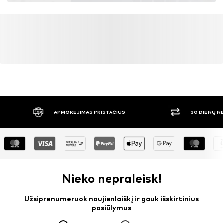
APMOKĖJIMAS PRISTAČIUS
30 DIENŲ 
Nieko nepraleisk!
Užsiprenumeruok naujienlaiškį ir gauk išskirtinius
pasiūlymus