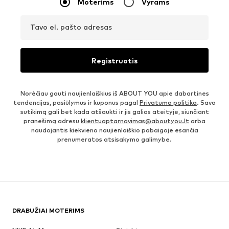
Moterims
Vyrams
Tavo el. pašto adresas
Registruotis
Norėčiau gauti naujienlaiškius iš ABOUT YOU apie dabartines
tendencijas, pasiūlymus ir kuponus pagal
Privatumo politika
. Savo
sutikimą gali bet kada atšaukti ir jis galios ateityje, siunčiant
pranešimą adresu
klientuaptarnavimas@aboutyou.lt
arba
naudojantis kiekvieno naujienlaiškio pabaigoje esančia
prenumeratos atsisakymo galimybe.
DRABUŽIAI MOTERIMS