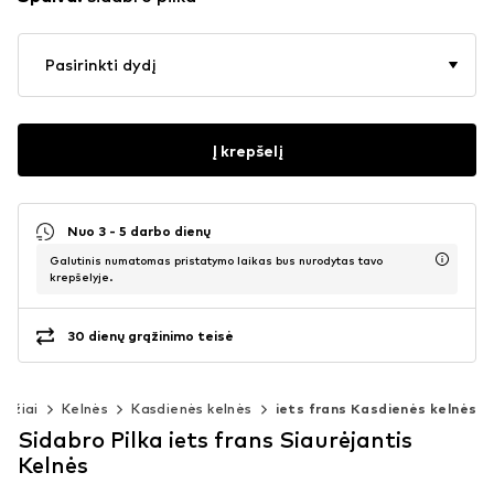
Pasirinkti dydį
Į krepšelį
Nuo 3 - 5 darbo dienų
Galutinis numatomas pristatymo laikas bus nurodytas tavo
krepšelyje.
30 dienų grąžinimo teisė
bužiai
Kelnės
Kasdienės kelnės
iets frans Kasdienės kelnės
Sidabro Pilka iets frans Siaurėjantis
Kelnės