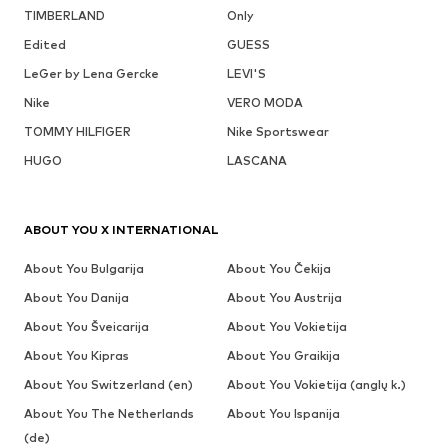
TIMBERLAND
Only
Edited
GUESS
LeGer by Lena Gercke
LEVI'S
Nike
VERO MODA
TOMMY HILFIGER
Nike Sportswear
HUGO
LASCANA
ABOUT YOU X INTERNATIONAL
About You Bulgarija
About You Čekija
About You Danija
About You Austrija
About You Šveicarija
About You Vokietija
About You Kipras
About You Graikija
About You Switzerland (en)
About You Vokietija (anglų k.)
About You The Netherlands
About You Ispanija
(de)