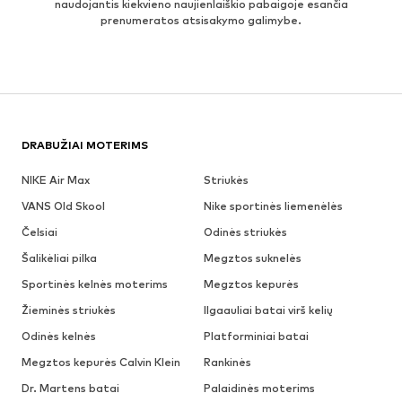
naudojantis kiekvieno naujienlaiškio pabaigoje esančia
prenumeratos atsisakymo galimybe.
DRABUŽIAI MOTERIMS
NIKE Air Max
Striukės
VANS Old Skool
Nike sportinės liemenėlės
Čelsiai
Odinės striukės
Šalikėliai pilka
Megztos suknelės
Sportinės kelnės moterims
Megztos kepurės
Žieminės striukės
Ilgaauliai batai virš kelių
Odinės kelnės
Platforminiai batai
Megztos kepurės Calvin Klein
Rankinės
Dr. Martens batai
Palaidinės moterims