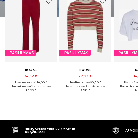
PASIŪLYMAS
PASIŪLYMAS
PASIŪLYM
IIQUAL
IIQUAL
II
34,32 €
27,92 €
14
Pradinė kaina: 110,00 €
Pradinė kaina: 90,00 €
Pradinė k
Paskutinė mažiausia kaina:
Paskutinė mažiausia kaina:
Paskutinė m
34,32 €
27,92 €
14
APMOKĖJIMAS PRISTAČIUS
30 D