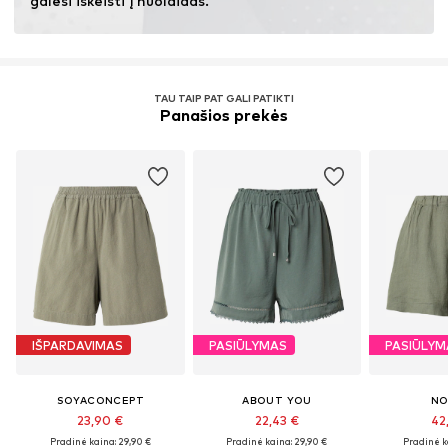
galėsi iškeisti į nuolaidas.
Sužinok daugiau
TAU TAIP PAT GALI PATIKTI
Panašios prekės
IŠPARDAVIMAS
PASIŪLYMAS
PASIŪLYM
SOYACONCEPT
ABOUT YOU
NO
23,90 €
22,43 €
42
Pradinė kaina: 29,90 €
Pradinė kaina: 29,90 €
Pradinė k