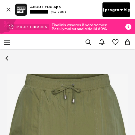
ABOUT YOU App
Į programėlę
(152 700)
Finalinis vasaros išpardavimas:
01
D.
01
H
07
M
59
S
Pasiūlymai su nuolaida iki 60%