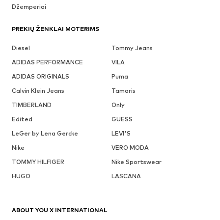
Džemperiai
PREKIŲ ŽENKLAI MOTERIMS
Diesel
Tommy Jeans
ADIDAS PERFORMANCE
VILA
ADIDAS ORIGINALS
Puma
Calvin Klein Jeans
Tamaris
TIMBERLAND
Only
Edited
GUESS
LeGer by Lena Gercke
LEVI'S
Nike
VERO MODA
TOMMY HILFIGER
Nike Sportswear
HUGO
LASCANA
ABOUT YOU X INTERNATIONAL