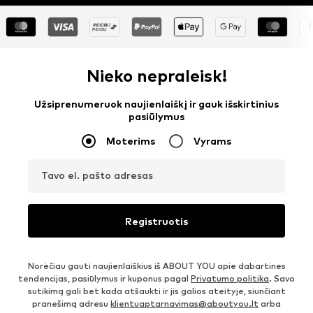
Nieko nepraleisk!
Užsiprenumeruok naujienlaiškį ir gauk išskirtinius
pasiūlymus
Moterims
Vyrams
Tavo el. pašto adresas
Registruotis
Norėčiau gauti naujienlaiškius iš ABOUT YOU apie dabartines
tendencijas, pasiūlymus ir kuponus pagal
Privatumo politika
. Savo
sutikimą gali bet kada atšaukti ir jis galios ateityje, siunčiant
pranešimą adresu
klientuaptarnavimas@aboutyou.lt
arba