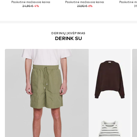
Paskutinė mažiausia kaina:
Paskutinė mažiausia kaina:
Paskutinė m
24,90 €
-4%
23,92 €
-6%
31
DERINIŲ ĮKVĖPIMAS
DERINK SU