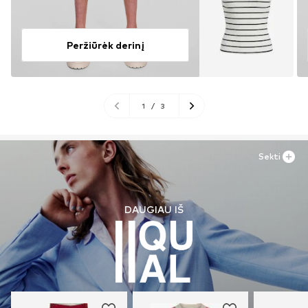
Peržiūrėk derinį
1
/
3
Sekti
DAUGIAU IŠ