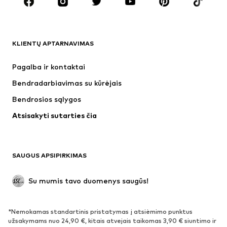
Aksesuarai
Premium
DRABUŽIAI
KLIENTŲ APTARNAVIMAS
Naujienos
Šiuo metu paklausu
Suknelės
Džinsai
Pagalba ir kontaktai
Marškinėliai ir palaidinės
Kelnės
Bendradarbiavimas su kūrėjais
Striukės
Megztiniai ir megzti drabužiai
Bendrosios sąlygos
Apatiniai
Palaidinės ir tunikos
Atsisakyti sutarties čia
Paltai
Sijonai
Maudymosi drabužiai
Džemperiai
Švarkai
Kombinezonai
SAUGUS APSIPIRKIMAS
Dideli dydžiai
Drabužiai nėščiosioms
Proginiai
Išskirtiniai
Su mumis tavo duomenys saugūs!
Antrinis panaudojimas
*Nemokamas standartinis pristatymas į atsiėmimo punktus
BATAI
užsakymams nuo 24,90 €, kitais atvejais taikomas 3,90 € siuntimo ir