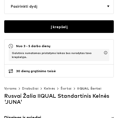
Pasirinkti dydį
Į krepšelį
Nuo 3 - 5 darbo dienų
Galutinis numatomas pristatymo laikas bus nurodytas tavo
krepšelyje.
30 dienų grąžinimo teisė
Vyrams
Drabužiai
Kelnės
Šortai
IIQUAL Šortai
Rusvai Žalia IIQUAL Standartinis Kelnės
'JUNA'
Dizainas ir priedai