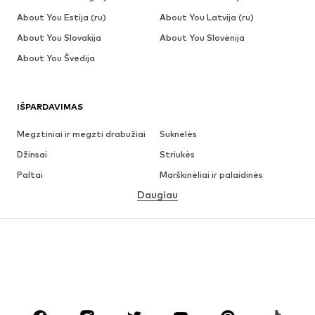
About You Estija (ru)
About You Latvija (ru)
About You Slovakija
About You Slovėnija
About You Švedija
IŠPARDAVIMAS
Megztiniai ir megzti drabužiai
Suknelės
Džinsai
Striukės
Paltai
Marškinėliai ir palaidinės
Daugiau
Kelnės
Apatiniai
Sijonai
Palaidinės ir tunikos
Džemperiai
Švarkai
Maudymosi drabužiai
Kombinezonai
Dideli dydžiai
Drabužiai nėščiosioms
Batai
Sportas