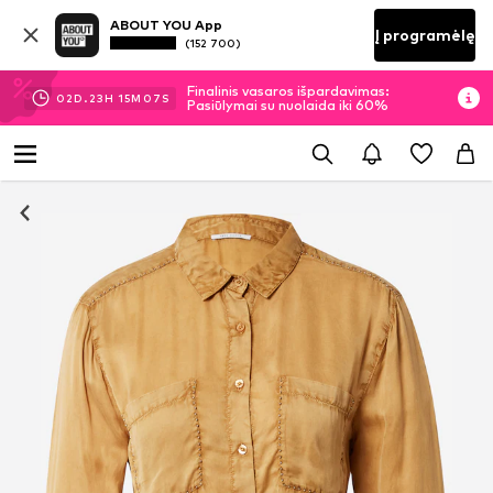
ABOUT YOU App
Į programėlę
(152 700)
Finalinis vasaros išpardavimas:
02
D.
23
H
15
M
06
S
Pasiūlymai su nuolaida iki 60%