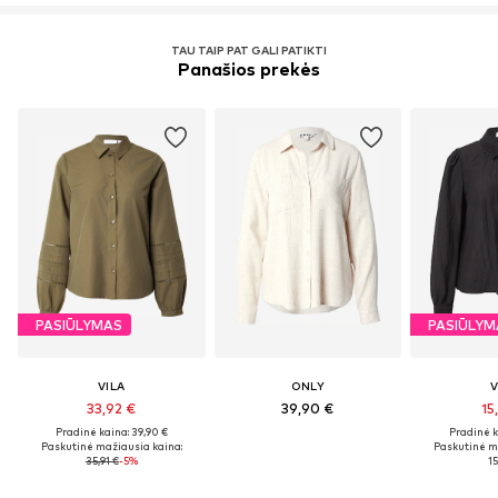
TAU TAIP PAT GALI PATIKTI
Panašios prekės
PASIŪLYMAS
PASIŪLYM
VILA
ONLY
V
33,92 €
39,90 €
15
Pradinė kaina: 39,90 €
Pradinė k
Paskutinė mažiausia kaina:
Paskutinė m
35,91 €
-5%
15