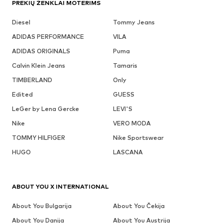
PREKIŲ ŽENKLAI MOTERIMS
Diesel
Tommy Jeans
ADIDAS PERFORMANCE
VILA
ADIDAS ORIGINALS
Puma
Calvin Klein Jeans
Tamaris
TIMBERLAND
Only
Edited
GUESS
LeGer by Lena Gercke
LEVI'S
Nike
VERO MODA
TOMMY HILFIGER
Nike Sportswear
HUGO
LASCANA
ABOUT YOU X INTERNATIONAL
About You Bulgarija
About You Čekija
About You Danija
About You Austrija