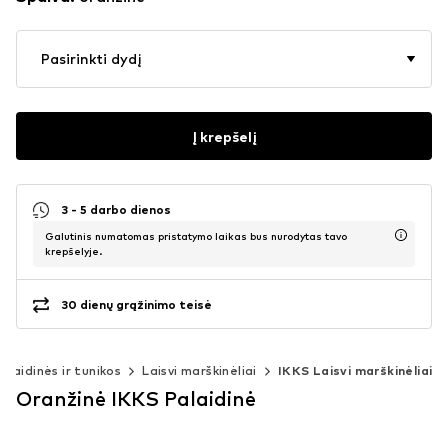
Pasirinkti dydį
Į krepšelį
3 - 5 darbo dienos
Galutinis numatomas pristatymo laikas bus nurodytas tavo
krepšelyje.
30 dienų grąžinimo teisė
alaidinės ir tunikos
Laisvi marškinėliai
IKKS Laisvi marškinėliai
Oranžinė IKKS Palaidinė