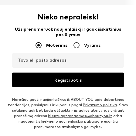
Nieko nepraleisk!
Užsiprenumeruok naujienlaiškį ir gauk išskirtinius
pasiūlymus
Moterims
Vyrams
Tavo el. pašto adresas
Registruotis
Norėčiau gauti naujienlaiškius iš ABOUT YOU apie dabartines
tendencijas, pasiūlymus ir kuponus pagal
Privatumo politika
. Savo
sutikimą gali bet kada atšaukti ir jis galios ateityje, siunčiant
pranešimą adresu
klientuaptarnavimas@aboutyou.lt
arba
naudojantis kiekvieno naujienlaiškio pabaigoje esančia
prenumeratos atsisakymo galimybe.