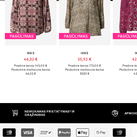
PASIŪLYMAS
PASIŪLYMAS
PASIŪLYM
IKKS
IKKS
I
46,32 €
55,92 €
42
Pradinė kaina: 145,00 €
Pradinė kaina: 175,00 €
Pradinė ka
Paskutinė mažiausia kaina:
Paskutinė mažiausia kaina:
Paskutinė m
46,32 €
55,92 €
42
APMOKĖJIMAS PRISTAČIUS
30 DIENŲ 