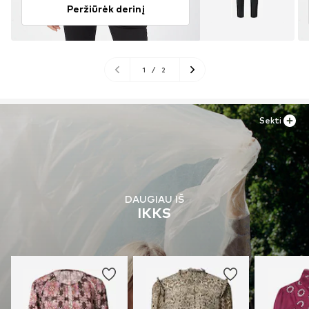
Peržiūrėk derinį
1
/
2
Sekti
DAUGIAU IŠ
IKKS