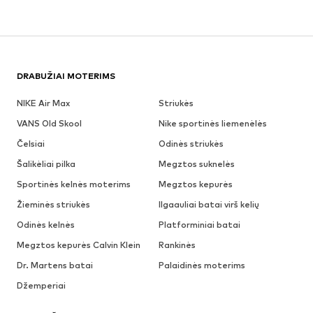
DRABUŽIAI MOTERIMS
NIKE Air Max
Striukės
VANS Old Skool
Nike sportinės liemenėlės
Čelsiai
Odinės striukės
Šalikėliai pilka
Megztos suknelės
Sportinės kelnės moterims
Megztos kepurės
Žieminės striukės
Ilgaauliai batai virš kelių
Odinės kelnės
Platforminiai batai
Megztos kepurės Calvin Klein
Rankinės
Dr. Martens batai
Palaidinės moterims
Džemperiai