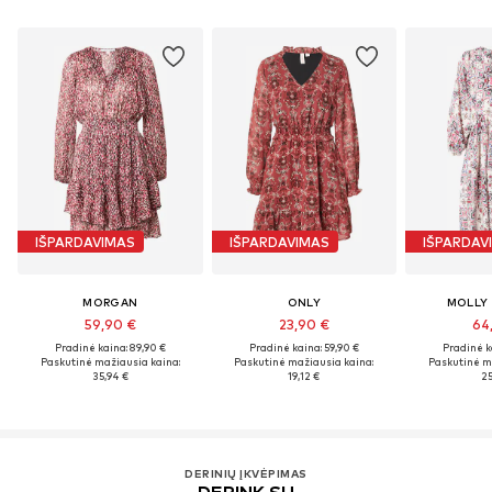
IŠPARDAVIMAS
IŠPARDAVIMAS
IŠPARDAV
MORGAN
ONLY
MOLLY
59,90 €
23,90 €
64
Pradinė kaina: 89,90 €
Pradinė kaina: 59,90 €
Pradinė k
Paskutinė mažiausia kaina:
Paskutinė mažiausia kaina:
Paskutinė m
35,94 €
19,12 €
25
DERINIŲ ĮKVĖPIMAS