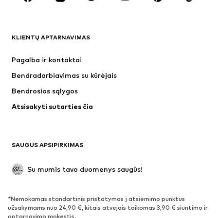
DRABUŽIAI
KLIENTŲ APTARNAVIMAS
Naujienos
Šiuo metu paklausu
Suknelės
Džinsai
Pagalba ir kontaktai
Marškinėliai ir palaidinės
Kelnės
Bendradarbiavimas su kūrėjais
Striukės
Megztiniai ir megzti drabužiai
Bendrosios sąlygos
Apatiniai
Palaidinės ir tunikos
Atsisakyti sutarties čia
Paltai
Sijonai
Maudymosi drabužiai
Džemperiai
Švarkai
Kombinezonai
SAUGUS APSIPIRKIMAS
Dideli dydžiai
Drabužiai nėščiosioms
Proginiai
Išskirtiniai
Su mumis tavo duomenys saugūs!
Antrinis panaudojimas
*Nemokamas standartinis pristatymas į atsiėmimo punktus
BATAI
užsakymams nuo 24,90 €, kitais atvejais taikomas 3,90 € siuntimo ir
aptarnavimo mokestis.