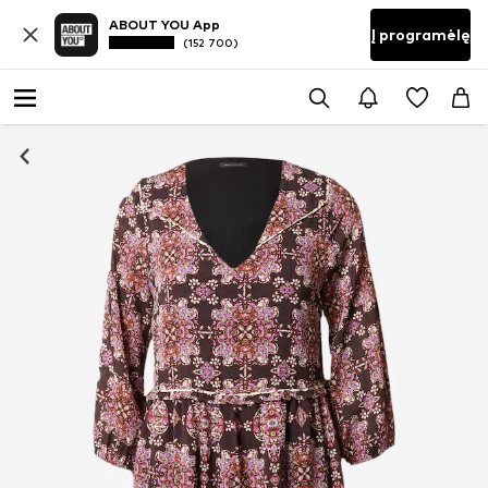
ABOUT YOU App
Į programėlę
(152 700)