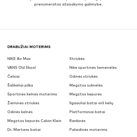
prenumeratos atsisakymo galimybe.
DRABUŽIAI MOTERIMS
NIKE Air Max
Striukės
VANS Old Skool
Nike sportinės liemenėlės
Čelsiai
Odinės striukės
Šalikėliai pilka
Megztos suknelės
Sportinės kelnės moterims
Megztos kepurės
Žieminės striukės
Ilgaauliai batai virš kelių
Odinės kelnės
Platforminiai batai
Megztos kepurės Calvin Klein
Rankinės
Dr. Martens batai
Palaidinės moterims