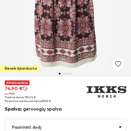
Beveik išparduota
IŠPARDAVIMAS
IŠPARDAVIMAS
74,90 €
74,90 €
su PVM
su PVM
Pradinė kaina: 195,00 €
Pradinė kaina: 195,00 €
Paskutinė mažiausia kaina:
Paskutinė mažiausia kaina:
59,92 €
59,92 €
Spalva
:
gervuogių spalva
Pasirinkti dydį