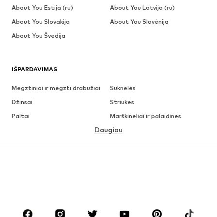
About You Estija (ru)
About You Latvija (ru)
About You Slovakija
About You Slovėnija
About You Švedija
IŠPARDAVIMAS
Megztiniai ir megzti drabužiai
Suknelės
Džinsai
Striukės
Paltai
Marškinėliai ir palaidinės
Daugiau
Kelnės
Apatiniai
Sijonai
Palaidinės ir tunikos
Džemperiai
Švarkai
Maudymosi drabužiai
Kombinezonai
Dideli dydžiai
Drabužiai nėščiosioms
Batai
Sportas
Aksesuarai
Premium