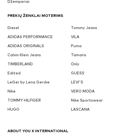
Džemperiai
PREKIŲ ŽENKLAI MOTERIMS
Diesel
Tommy Jeans
ADIDAS PERFORMANCE
VILA
ADIDAS ORIGINALS
Puma
Calvin Klein Jeans
Tamaris
TIMBERLAND
Only
Edited
GUESS
LeGer by Lena Gercke
LEVI'S
Nike
VERO MODA
TOMMY HILFIGER
Nike Sportswear
HUGO
LASCANA
ABOUT YOU X INTERNATIONAL