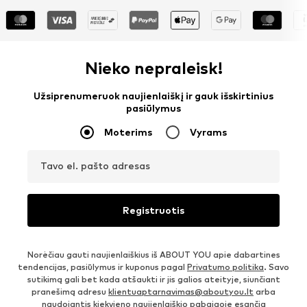
Nieko nepraleisk!
Užsiprenumeruok naujienlaiškį ir gauk išskirtinius
pasiūlymus
Moterims
Vyrams
Tavo el. pašto adresas
Registruotis
Norėčiau gauti naujienlaiškius iš ABOUT YOU apie dabartines
tendencijas, pasiūlymus ir kuponus pagal
Privatumo politika
. Savo
sutikimą gali bet kada atšaukti ir jis galios ateityje, siunčiant
pranešimą adresu
klientuaptarnavimas@aboutyou.lt
arba
naudojantis kiekvieno naujienlaiškio pabaigoje esančia