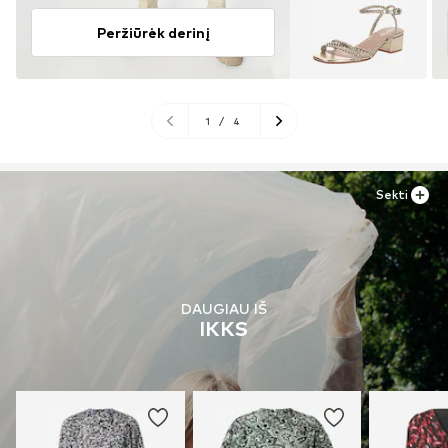
Peržiūrėk derinį
1
/
4
Sekti
DAUGIAU IŠ
IKKS