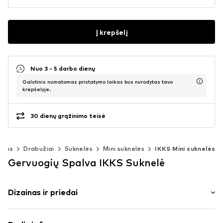
Į krepšelį
Nuo 3 - 5 darbo dienų
Galutinis numatomas pristatymo laikas bus nurodytas tavo
krepšelyje.
30 dienų grąžinimo teisė
rims
Drabužiai
Suknelės
Mini suknelės
IKKS Mini suknelės
Gervuogių Spalva IKKS Suknelė
Dizainas ir priedai
V formos iškirptė