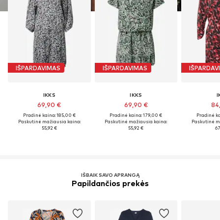
IŠPARDAVIMAS
IŠPARDAVIMAS
IŠPARDAV
IKKS
IKKS
I
69,90 €
69,90 €
84
Pradinė kaina: 185,00 €
Pradinė kaina: 179,00 €
Pradinė ka
Paskutinė mažiausia kaina:
Paskutinė mažiausia kaina:
Paskutinė m
55,92 €
55,92 €
67
IŠBAIK SAVO APRANGĄ
Papildančios prekės