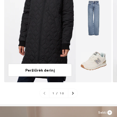
Peržiūrėk derinį
1
/
10
Sekti