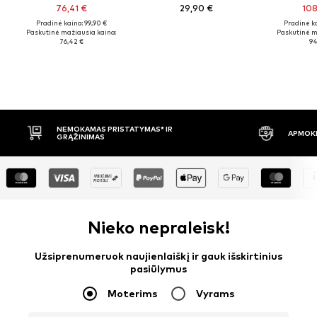
76,41 €
29,90 €
108
Pradinė kaina: 99,90 €
Pradinė ka
Paskutinė mažiausia kaina:
Paskutinė m
76,42 €
94
APMOKĖJIMAS PRISTAČIUS
30 DIENŲ
Nieko nepraleisk!
Užsiprenumeruok naujienlaiškį ir gauk išskirtinius
pasiūlymus
Moterims
Vyrams