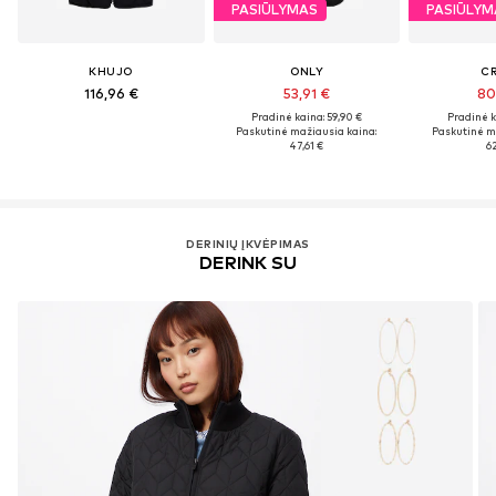
PASIŪLYMAS
PASIŪLYM
KHUJO
ONLY
C
116,96 €
53,91 €
80
Pradinė kaina: 59,90 €
Pradinė k
Paskutinė mažiausia kaina:
Paskutinė m
47,61 €
62
DERINIŲ ĮKVĖPIMAS
DERINK SU