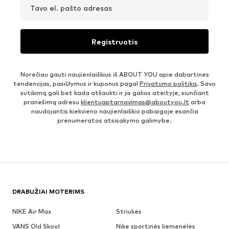
Tavo el. pašto adresas
Registruotis
Norėčiau gauti naujienlaiškius iš ABOUT YOU apie dabartines
tendencijas, pasiūlymus ir kuponus pagal
Privatumo politika
. Savo
sutikimą gali bet kada atšaukti ir jis galios ateityje, siunčiant
pranešimą adresu
klientuaptarnavimas@aboutyou.lt
arba
naudojantis kiekvieno naujienlaiškio pabaigoje esančia
prenumeratos atsisakymo galimybe.
DRABUŽIAI MOTERIMS
NIKE Air Max
Striukės
VANS Old Skool
Nike sportinės liemenėlės