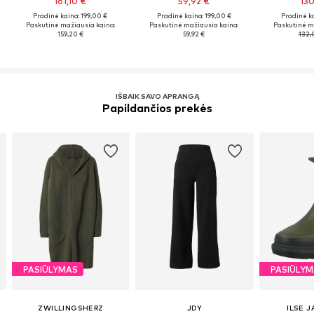
161,10 €
59,92 €
130
Pradinė kaina: 199,00 €
Pradinė kaina: 199,00 €
Pradinė ka
Paskutinė mažiausia kaina:
Paskutinė mažiausia kaina:
Paskutinė m
159,20 €
59,92 €
132,
IŠBAIK SAVO APRANGĄ
Papildančios prekės
PASIŪLYMAS
PASIŪLY
ZWILLINGSHERZ
JDY
ILSE 