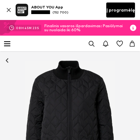
ABOUT YOU App
Į programėlę
(152 700)
Finalinis vasaros išpardavimas: Pasiūlymai
08
H
45
M
22
S
su nuolaida iki 60%