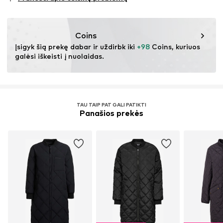
Lengvos priežiūros skalbimas 30 °C temperatūroje
Prekės Nr.
IJH0036001000001
Coins
Įsigyk šią prekę dabar ir uždirbk iki 
+98
 Coins, kuriuos 
galėsi iškeisti į nuolaidas.
TAU TAIP PAT GALI PATIKTI
Panašios prekės