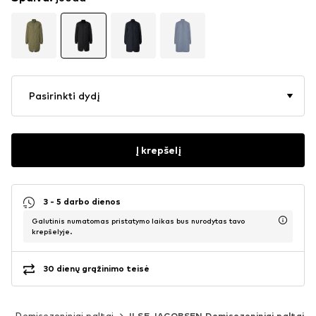
Pasirinkti dydį
Į krepšelį
3 - 5 darbo dienos
Galutinis numatomas pristatymo laikas bus nurodytas tavo
krepšelyje.
30 dienų grąžinimo teisė
i
Demisezoniniai paltai
ILSE JACOBSEN Demisezoniniai paltai