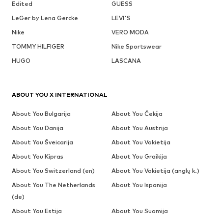
Edited
GUESS
LeGer by Lena Gercke
LEVI'S
Nike
VERO MODA
TOMMY HILFIGER
Nike Sportswear
HUGO
LASCANA
ABOUT YOU X INTERNATIONAL
About You Bulgarija
About You Čekija
About You Danija
About You Austrija
About You Šveicarija
About You Vokietija
About You Kipras
About You Graikija
About You Switzerland (en)
About You Vokietija (anglų k.)
About You The Netherlands
About You Ispanija
(de)
About You Estija
About You Suomija