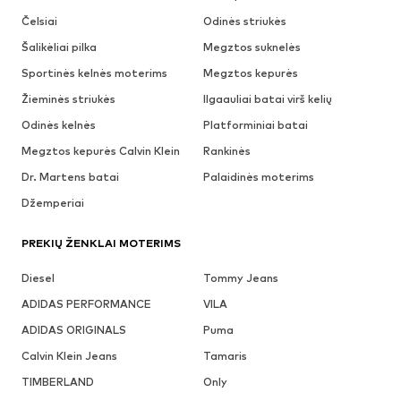
Čelsiai
Odinės striukės
Šalikėliai pilka
Megztos suknelės
Sportinės kelnės moterims
Megztos kepurės
Žieminės striukės
Ilgaauliai batai virš kelių
Odinės kelnės
Platforminiai batai
Megztos kepurės Calvin Klein
Rankinės
Dr. Martens batai
Palaidinės moterims
Džemperiai
PREKIŲ ŽENKLAI MOTERIMS
Diesel
Tommy Jeans
ADIDAS PERFORMANCE
VILA
ADIDAS ORIGINALS
Puma
Calvin Klein Jeans
Tamaris
TIMBERLAND
Only