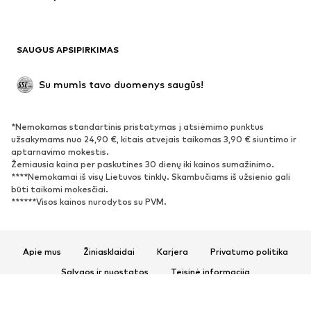
Maudymosi drabužiai
Džemperiai
Švarkai
Kombinezonai
SAUGUS APSIPIRKIMAS
Dideli dydžiai
Drabužiai nėščiosioms
Proginiai
Išskirtiniai
Su mumis tavo duomenys saugūs!
Antrinis panaudojimas
*Nemokamas standartinis pristatymas į atsiėmimo punktus
BATAI
užsakymams nuo 24,90 €, kitais atvejais taikomas 3,90 € siuntimo ir
aptarnavimo mokestis.
Naujienos
Šiuo metu paklausu
Žemiausia kaina per paskutines 30 dienų iki kainos sumažinimo.
****Nemokamai iš visų Lietuvos tinklų. Skambučiams iš užsienio gali
Sportbačiai
Aulinukai
būti taikomi mokesčiai.
Batai su kulniukais
Auliniai batai
******Visos kainos nurodytos su PVM.
Basutės ir šlepetės
Bateliai
Sportiniai batai
Balerinos
Apie mus
Žiniasklaidai
Karjera
Privatumo politika
Įsispiriami bateliai
Šlepetės
Sąlygos ir nuostatos
Teisinė informacija
Išskirtiniai
Prieinamumas
Produkto sauga
SPORTAS