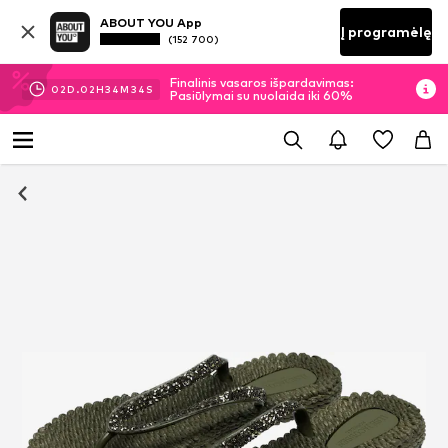
ABOUT YOU App
Į programėlę
(152 700)
Finalinis vasaros išpardavimas:
02
D.
02
H
34
M
34
S
Pasiūlymai su nuolaida iki 60%