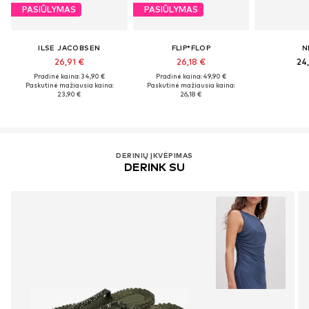
PASIŪLYMAS
PASIŪLYMAS
ILSE JACOBSEN
FLIP*FLOP
N
26,91 €
26,18 €
24
Pradinė kaina: 34,90 €
Pradinė kaina: 49,90 €
Paskutinė mažiausia kaina:
Paskutinė mažiausia kaina:
23,90 €
26,18 €
DERINIŲ ĮKVĖPIMAS
DERINK SU