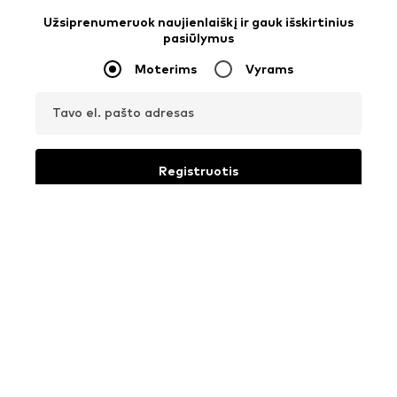
Užsiprenumeruok naujienlaiškį ir gauk išskirtinius
pasiūlymus
Moterims
Vyrams
Tavo el. pašto adresas
Registruotis
Norėčiau gauti naujienlaiškius iš ABOUT YOU apie dabartines
tendencijas, pasiūlymus ir kuponus pagal
Privatumo politika
. Savo
sutikimą gali bet kada atšaukti ir jis galios ateityje, siunčiant
pranešimą adresu
klientuaptarnavimas@aboutyou.lt
arba
naudojantis kiekvieno naujienlaiškio pabaigoje esančia
prenumeratos atsisakymo galimybe.