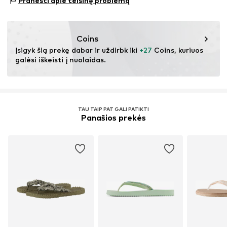
Pranešti apie teisinę problemą
3140 Aalsgaarde
DK
Neskalbti
bianca.h@ilsejacobsen.com
Netinkamas džiovinti džiovyklėje
Nevalyti chemiškai
Coins
Nelyginti
Įsigyk šią prekę dabar ir uždirbk iki 
+27
 Coins, kuriuos 
Nebalinti
galėsi iškeisti į nuolaidas.
TAU TAIP PAT GALI PATIKTI
Panašios prekės