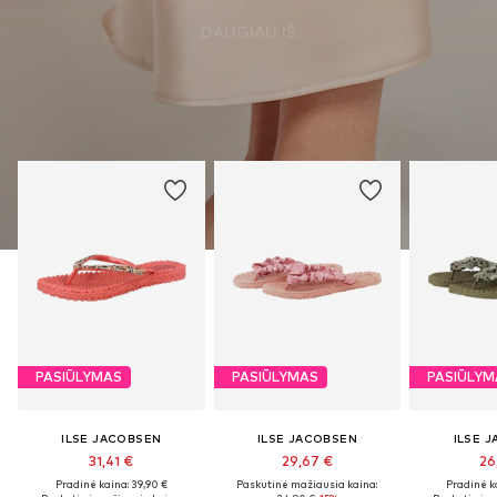
DAUGIAU IŠ
PASIŪLYMAS
PASIŪLYMAS
PASIŪLYM
ILSE JACOBSEN
ILSE JACOBSEN
ILSE 
31,41 €
29,67 €
26
Pradinė kaina: 39,90 €
Paskutinė mažiausia kaina:
Pradinė k