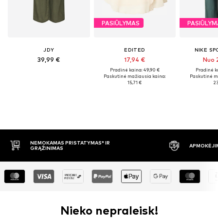
PASIŪLYMAS
PASIŪLYM
JDY
EDITED
NIKE S
39,99 €
17,94 €
Nuo 
Pradinė kaina: 49,90 €
Pradinė k
Paskutinė mažiausia kaina:
Paskutinė m
15,71 €
23
APMOKĖJIMAS PRISTAČIUS
30 DIENŲ 
Nieko nepraleisk!