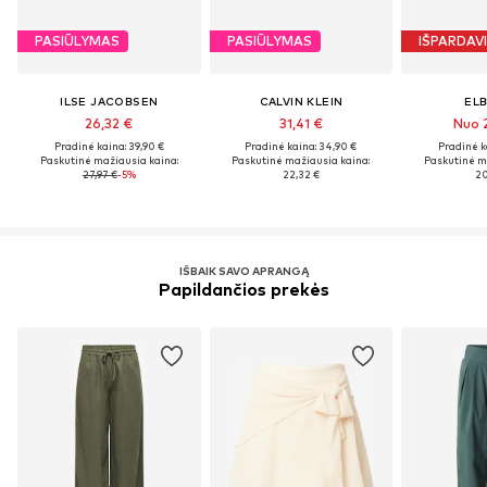
PASIŪLYMAS
PASIŪLYMAS
IŠPARDAV
ILSE JACOBSEN
CALVIN KLEIN
EL
26,32 €
31,41 €
Nuo 
Pradinė kaina: 39,90 €
Pradinė kaina: 34,90 €
Pradinė k
Paskutinė mažiausia kaina:
Paskutinė mažiausia kaina:
Paskutinė m
27,97 €
-5%
22,32 €
20
IŠBAIK SAVO APRANGĄ
Papildančios prekės