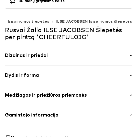
30 dienų grąžinimo teisė
s
Įsispiriamos šlepetės
ILSE JACOBSEN Įsispiriamos šlepetės
Rusvai Žalia ILSE JACOBSEN Šlepetės
per pirštą 'CHEERFUL03G'
Dizainas ir priedai
Vienspalvis
Dydis ir forma
Atvira noselė
Slidus
Kulno aukštis: Plokščia pakulnė (0–3 cm)
Medžiagos ir priežiūros priemonės
Prekės Nr.
IJH0052006000001
Dydžių lentelė
Išorinė medžiaga: Poliuretanas - PUR (perdirbtas)
Gamintojo informacija
Pamušalas ir vidpadis: Sintetika
IJH A/S
Padas: Guma
Holmenevej 31
Kilmės šalis: Kinija