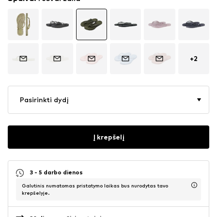
+
2
Pasirinkti dydį
Į krepšelį
3 - 5 darbo dienos
Galutinis numatomas pristatymo laikas bus nurodytas tavo
krepšelyje.