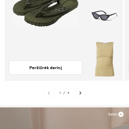
Peržiūrėk derinį
1
/
9
Sekti