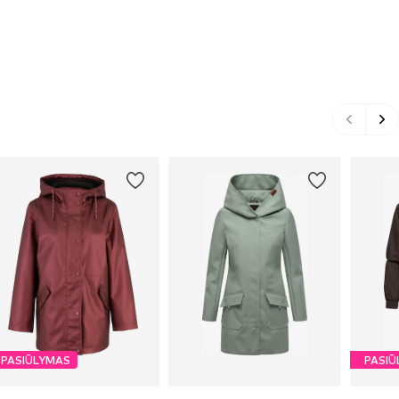
PASIŪLYMAS
PASIŪ