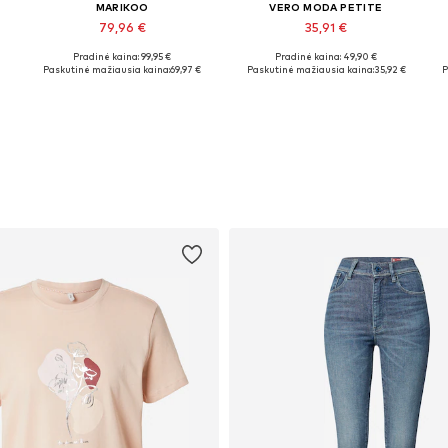
MARIKOO
VERO MODA PETITE
79,96 €
35,91 €
Pradinė kaina: 99,95 €
Pradinė kaina: 49,90 €
Yra daugybė dydžių
Galimi dydžiai: XXS, XS, S, M, L, XL
Paskutinė mažiausia kaina:
69,97 €
Paskutinė mažiausia kaina:
35,92 €
P
Į krepšelį
Į krepšelį