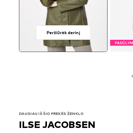
Peržiūrėk derinį
PASIŪLY
P
DAUGIAU IŠ ŠIO PREKĖS ŽENKLO
ILSE JACOBSEN