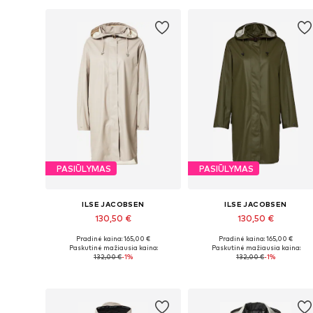
PASIŪLYMAS
PASIŪLYMAS
ILSE JACOBSEN
ILSE JACOBSEN
130,50 €
130,50 €
Pradinė kaina: 165,00 €
Pradinė kaina: 165,00 €
Yra daugybė dydžių
Yra daugybė dydžių
Paskutinė mažiausia kaina:
Paskutinė mažiausia kaina:
132,00 €
-1%
132,00 €
-1%
Į krepšelį
Į krepšelį