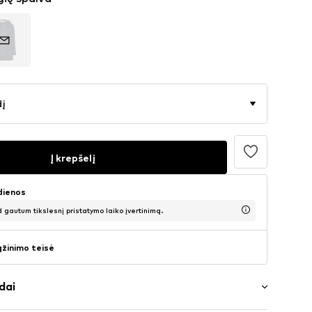
dį
Į krepšelį
 dienos
d gautum tikslesnį pristatymo laiko įvertinimą.
ąžinimo teisė
dai