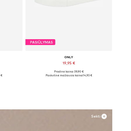
PASIŪLYMAS
ONLY
19,95 €
Pradinė kaina: 39,90 €
Galimi dydžiai: 36, 37, 38, 39
 €
Paskutinė mažiausia kaina:
14,93 €
Į krepšelį
Sekti