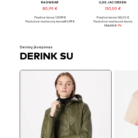
RAGWEAR
ILSE JACOBSEN
80,99 €
130,50 €
Pradinė kaina: 129,99 €
Pradinė kaina: 165,00 €
Galimi dydžiai: M, L, XL, XXXL, 4XL, 5XL
Yra daugybė dydžių
Paskutinė mažiausia kaina:
80,99 €
Paskutinė mažiausia kaina:
132,00 €
-1%
Į krepšelį
Į krepšelį
Derinių įkvėpimas
DERINK SU