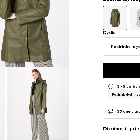
Dydis
Pasirinkti dy
3 - 5 darbo
Pasirink dydį, ka
30 dienų gr
Dizainas ir prie