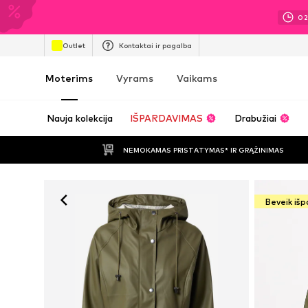
0
Outlet
Kontaktai ir pagalba
Moterims
Vyrams
Vaikams
Nauja kolekcija
IŠPARDAVIMAS
Drabužiai
NEMOKAMAS PRISTATYMAS* IR GRĄŽINIMAS
Beveik iš