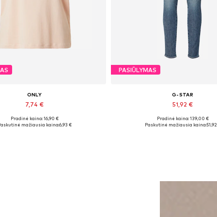
MAS
PASIŪLYMAS
ONLY
G-STAR
7,74 €
51,92 €
Pradinė kaina: 16,90 €
Pradinė kaina: 139,00 €
Galimi dydžiai: XS, S, M
Galimi dydžiai: 26 x 32
askutinė mažiausia kaina:
6,93 €
Paskutinė mažiausia kaina:
51,92
Į krepšelį
Į krepšelį