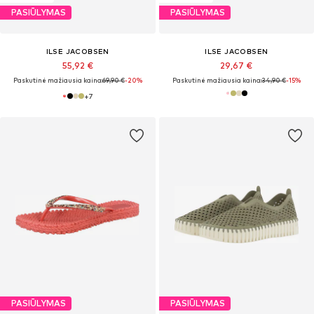
PASIŪLYMAS
PASIŪLYMAS
ILSE JACOBSEN
ILSE JACOBSEN
55,92 €
29,67 €
Paskutinė mažiausia kaina:
69,90 €
-20%
Paskutinė mažiausia kaina:
34,90 €
-15%
+
7
PASIŪLYMAS
PASIŪLYMAS