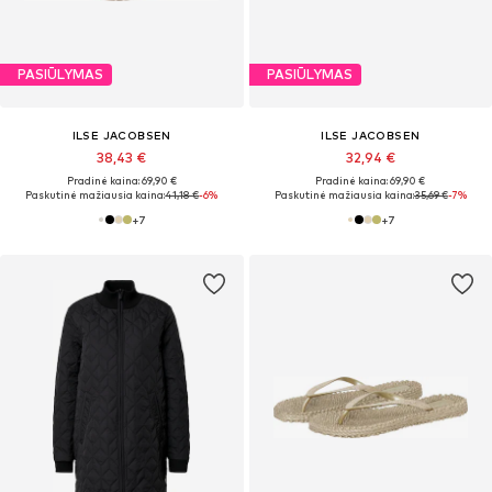
PASIŪLYMAS
PASIŪLYMAS
ILSE JACOBSEN
ILSE JACOBSEN
38,43 €
32,94 €
Pradinė kaina: 69,90 €
Pradinė kaina: 69,90 €
Paskutinė mažiausia kaina:
41,18 €
-6%
Paskutinė mažiausia kaina:
35,69 €
-7%
+
7
+
7