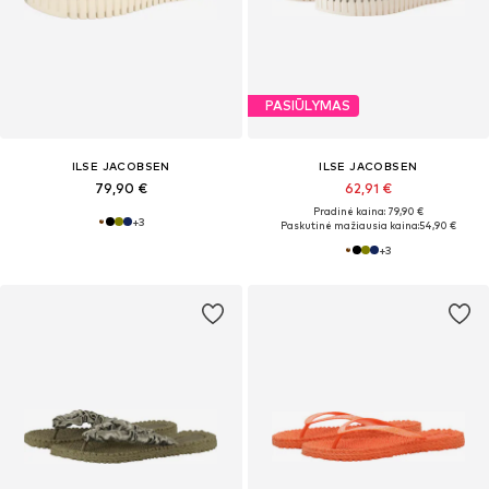
PASIŪLYMAS
ILSE JACOBSEN
ILSE JACOBSEN
79,90 €
62,91 €
Pradinė kaina: 79,90 €
+
3
Paskutinė mažiausia kaina:
54,90 €
+
3