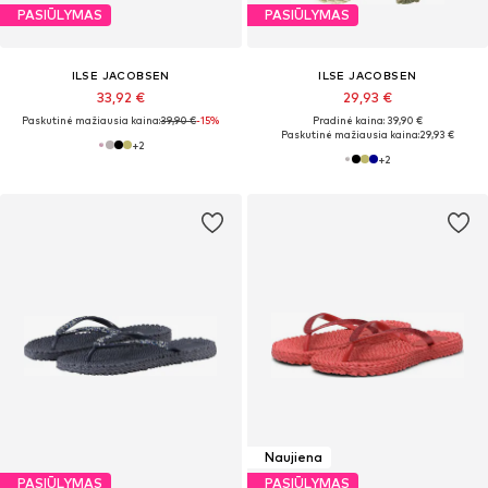
PASIŪLYMAS
PASIŪLYMAS
ILSE JACOBSEN
ILSE JACOBSEN
33,92 €
29,93 €
Paskutinė mažiausia kaina:
39,90 €
-15%
Pradinė kaina: 39,90 €
Paskutinė mažiausia kaina:
29,93 €
+
2
+
2
Naujiena
PASIŪLYMAS
PASIŪLYMAS