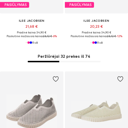
PASIŪLYMAS
PASIŪLYMAS
ILSE JACOBSEN
ILSE JACOBSEN
21,68 €
20,23 €
Pradinė kaina: 34,90 €
Pradinė kaina: 34,90 €
Paskutinė mažiausia kaina:
23,12 €
-6%
Paskutinė mažiausia kaina:
23,12 €
-12%
+
8
+
8
Peržiūrėjai 32 prekes iš 74