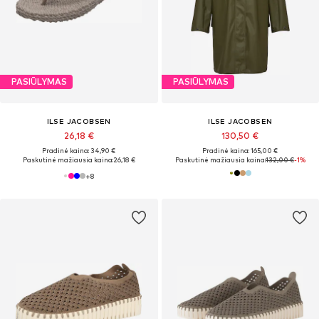
PASIŪLYMAS
PASIŪLYMAS
ILSE JACOBSEN
ILSE JACOBSEN
26,18 €
130,50 €
Pradinė kaina: 34,90 €
Pradinė kaina: 165,00 €
Paskutinė mažiausia kaina:
26,18 €
Paskutinė mažiausia kaina:
132,00 €
-1%
+
8