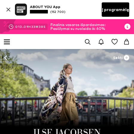
ABOUT YOU App
Į programėlę
(152 700)
Finalinis vasaros išpardavimas:
01
D.
09
H
33
M
37
S
Pasiūlymai su nuolaida iki 60%
Sekti