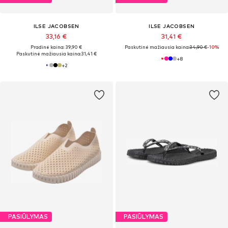
ILSE JACOBSEN
ILSE JACOBSEN
33,16 €
31,41 €
Pradinė kaina: 39,90 €
Paskutinė mažiausia kaina:
34,90 €
-10%
Paskutinė mažiausia kaina:
31,41 €
+
8
+
2
PASIŪLYMAS
PASIŪLYMAS