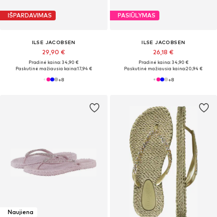
IŠPARDAVIMAS
PASIŪLYMAS
ILSE JACOBSEN
ILSE JACOBSEN
29,90 €
26,18 €
Pradinė kaina: 34,90 €
Pradinė kaina: 34,90 €
Paskutinė mažiausia kaina:
17,94 €
Paskutinė mažiausia kaina:
20,94 €
+
8
+
8
Naujiena