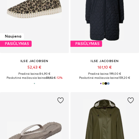
Naujiena
PASIŪLYMAS
PASIŪLYMAS
ILSE JACOBSEN
ILSE JACOBSEN
52,43 €
161,10 €
Pradinė kaina: 84,90 €
Pradinė kaina: 199,00 €
Paskutinė mažiausia kaina:
59,92 €
-12%
Paskutinė mažiausia kaina:
159,20 €