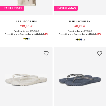
PASIŪLYMAS
PASIŪLYMAS
ILSE JACOBSEN
ILSE JACOBSEN
130,50 €
48,93 €
Pradinė kaina: 165,00 €
Pradinė kaina: 79,90 €
Paskutinė mažiausia kaina:
132,00 €
-1%
Paskutinė mažiausia kaina:
55,92 €
-12%
+
3