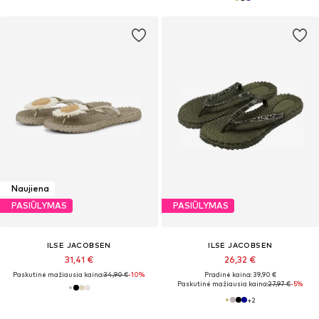
Naujiena
PASIŪLYMAS
PASIŪLYMAS
ILSE JACOBSEN
ILSE JACOBSEN
31,41 €
26,32 €
Paskutinė mažiausia kaina:
34,90 €
-10%
Pradinė kaina: 39,90 €
Paskutinė mažiausia kaina:
27,97 €
-5%
+
2