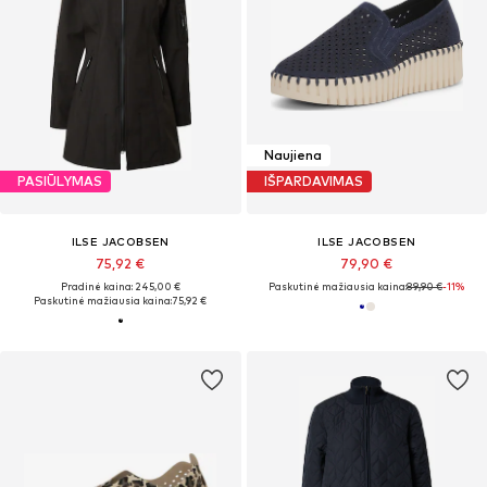
Naujiena
PASIŪLYMAS
IŠPARDAVIMAS
ILSE JACOBSEN
ILSE JACOBSEN
75,92 €
79,90 €
Pradinė kaina: 245,00 €
Paskutinė mažiausia kaina:
89,90 €
-11%
Paskutinė mažiausia kaina:
75,92 €