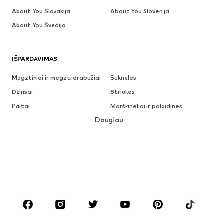
About You Slovakija
About You Slovėnija
About You Švedija
IŠPARDAVIMAS
Megztiniai ir megzti drabužiai
Suknelės
Džinsai
Striukės
Paltai
Marškinėliai ir palaidinės
Daugiau
Kelnės
Apatiniai
Sijonai
Palaidinės ir tunikos
Džemperiai
Švarkai
Maudymosi drabužiai
Kombinezonai
Dideli dydžiai
Drabužiai nėščiosioms
Batai
Sportas
Aksesuarai
Premium