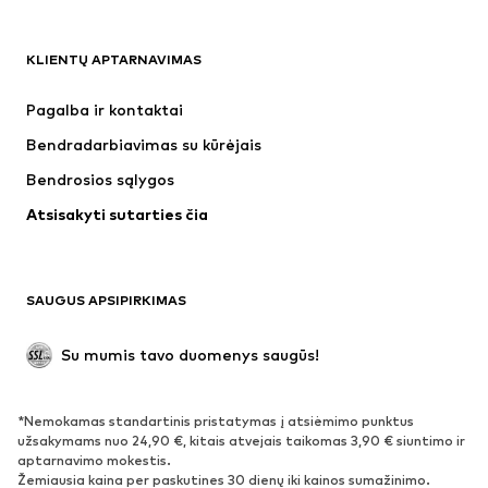
DRABUŽIAI
KLIENTŲ APTARNAVIMAS
Naujienos
Šiuo metu paklausu
Suknelės
Džinsai
Pagalba ir kontaktai
Marškinėliai ir palaidinės
Kelnės
Bendradarbiavimas su kūrėjais
Striukės
Megztiniai ir megzti drabužiai
Bendrosios sąlygos
Apatiniai
Palaidinės ir tunikos
Atsisakyti sutarties čia
Paltai
Sijonai
Maudymosi drabužiai
Džemperiai
Švarkai
Kombinezonai
SAUGUS APSIPIRKIMAS
Dideli dydžiai
Drabužiai nėščiosioms
Proginiai
Išskirtiniai
Su mumis tavo duomenys saugūs!
Antrinis panaudojimas
*Nemokamas standartinis pristatymas į atsiėmimo punktus
BATAI
užsakymams nuo 24,90 €, kitais atvejais taikomas 3,90 € siuntimo ir
aptarnavimo mokestis.
Naujienos
Šiuo metu paklausu
Žemiausia kaina per paskutines 30 dienų iki kainos sumažinimo.