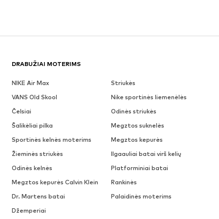
DRABUŽIAI MOTERIMS
NIKE Air Max
Striukės
VANS Old Skool
Nike sportinės liemenėlės
Čelsiai
Odinės striukės
Šalikėliai pilka
Megztos suknelės
Sportinės kelnės moterims
Megztos kepurės
Žieminės striukės
Ilgaauliai batai virš kelių
Odinės kelnės
Platforminiai batai
Megztos kepurės Calvin Klein
Rankinės
Dr. Martens batai
Palaidinės moterims
Džemperiai