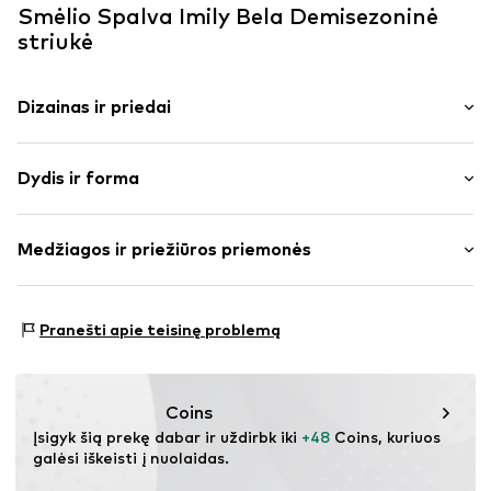
Smėlio Spalva Imily Bela Demisezoninė
striukė
Dizainas ir priedai
Vienspalvis
Dydis ir forma
Apvadas / megzta apykaklė
Elastinga liemenė / apvadas
Pritaikomumas: Įprastas prigludimas
Megzti rankogaliai
Medžiagos ir priežiūros priemonės
Kišenė rankovėje
Dydžių lentelė
Kišenė ant krūtinės
Išorinė medžiaga: 100% Poliesteris – PES
To paties tono atspalvių siūlės
Pranešti apie teisinę problemą
Pamušalas ir užpildas: 100% Poliesteris – PES
Lygi medžiaga
Kilmės šalis: Kinija
Plonas pamušalas
Užtrauktukas
Coins
Įsigyk šią prekę dabar ir uždirbk iki 
+48
 Coins, kuriuos 
Prekės Nr.
IBE0312003000001
galėsi iškeisti į nuolaidas.