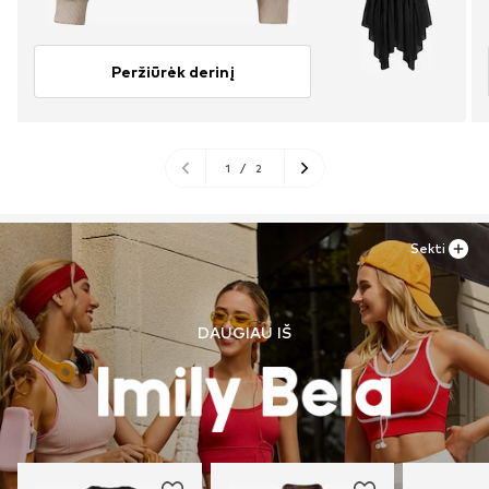
Peržiūrėk derinį
1
/
2
Sekti
DAUGIAU IŠ