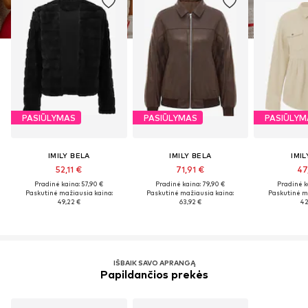
PASIŪLYMAS
PASIŪLYMAS
PASIŪLYM
IMILY BELA
IMILY BELA
IMIL
52,11 €
71,91 €
47
Pradinė kaina: 57,90 €
Pradinė kaina: 79,90 €
Pradinė k
Paskutinė mažiausia kaina:
Paskutinė mažiausia kaina:
Paskutinė m
49,22 €
63,92 €
42
IŠBAIK SAVO APRANGĄ
Papildančios prekės