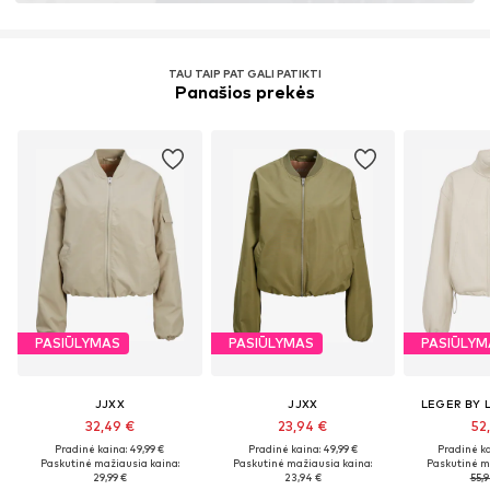
TAU TAIP PAT GALI PATIKTI
Panašios prekės
PASIŪLYMAS
PASIŪLYMAS
PASIŪLYM
JJXX
JJXX
LEGER BY 
32,49 €
23,94 €
52
Pradinė kaina: 49,99 €
Pradinė kaina: 49,99 €
Pradinė ka
Paskutinė mažiausia kaina:
Paskutinė mažiausia kaina:
Paskutinė m
29,99 €
23,94 €
55,9