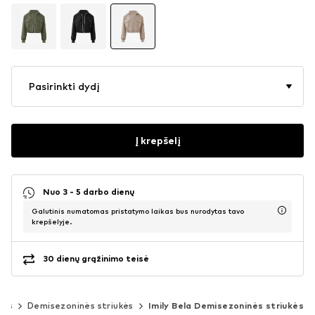
Pasirinkti dydį
Į krepšelį
Nuo 3 - 5 darbo dienų
Galutinis numatomas pristatymo laikas bus nurodytas tavo
krepšelyje.
30 dienų grąžinimo teisė
kės
Demisezoninės striukės
Imily Bela Demisezoninės striukės