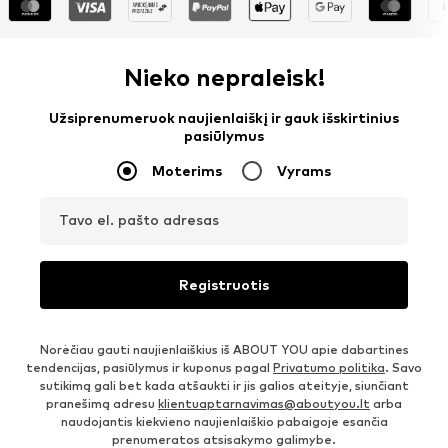
Nieko nepraleisk!
Užsiprenumeruok naujienlaiškį ir gauk išskirtinius
pasiūlymus
Moterims
Vyrams
Tavo el. pašto adresas
Registruotis
Norėčiau gauti naujienlaiškius iš ABOUT YOU apie dabartines
tendencijas, pasiūlymus ir kuponus pagal
Privatumo politika
. Savo
sutikimą gali bet kada atšaukti ir jis galios ateityje, siunčiant
pranešimą adresu
klientuaptarnavimas@aboutyou.lt
arba
naudojantis kiekvieno naujienlaiškio pabaigoje esančia
prenumeratos atsisakymo galimybe.