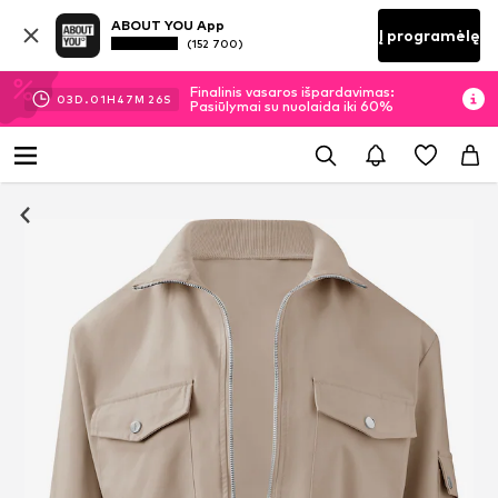
ABOUT YOU App
Į programėlę
(152 700)
Finalinis vasaros išpardavimas:
03
D.
01
H
47
M
26
S
Pasiūlymai su nuolaida iki 60%