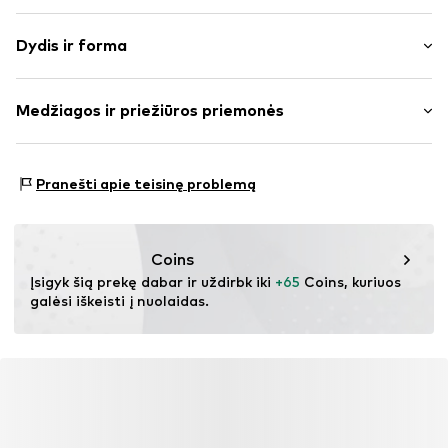
Vienspalvis
Dydis ir forma
džinsai
Užtrauktukas
Ilgis: ilgas/maksi
Diržo kilpa
Medžiagos ir priežiūros priemonės
Pritaikomumas: Laisvas
Užsegimas sagomis
Juosmens aukštis: vidutinis juosmuo
Prekės Nr.
IBE0296001000001
Medžiaga: 72% Medvilnė, 2% Elastanas, 26% Poliesteris –
Dydžių lentelė
Pranešti apie teisinę problemą
PES
Coins
Įsigyk šią prekę dabar ir uždirbk iki 
+65
 Coins, kuriuos 
galėsi iškeisti į nuolaidas.