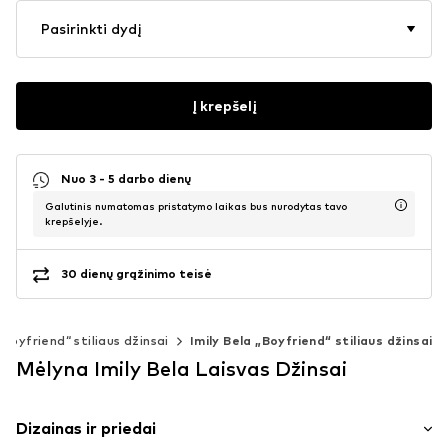
Pasirinkti dydį
Į krepšelį
Nuo 3 - 5 darbo dienų
Galutinis numatomas pristatymo laikas bus nurodytas tavo
krepšelyje.
30 dienų grąžinimo teisė
„Boyfriend“ stiliaus džinsai
Imily Bela „Boyfriend“ stiliaus džinsai
Mėlyna Imily Bela Laisvas Džinsai
Dizainas ir priedai