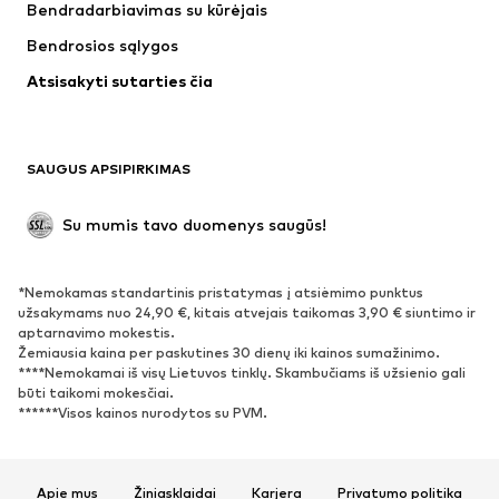
Bendradarbiavimas su kūrėjais
Striukės
Megztiniai ir megzti drabužiai
Bendrosios sąlygos
Apatiniai
Palaidinės ir tunikos
Atsisakyti sutarties čia
Paltai
Sijonai
Maudymosi drabužiai
Džemperiai
Švarkai
Kombinezonai
SAUGUS APSIPIRKIMAS
Dideli dydžiai
Drabužiai nėščiosioms
Proginiai
Išskirtiniai
Su mumis tavo duomenys saugūs!
Antrinis panaudojimas
*Nemokamas standartinis pristatymas į atsiėmimo punktus
BATAI
užsakymams nuo 24,90 €, kitais atvejais taikomas 3,90 € siuntimo ir
aptarnavimo mokestis.
Naujienos
Šiuo metu paklausu
Žemiausia kaina per paskutines 30 dienų iki kainos sumažinimo.
****Nemokamai iš visų Lietuvos tinklų. Skambučiams iš užsienio gali
Sportbačiai
Aulinukai
būti taikomi mokesčiai.
Batai su kulniukais
Auliniai batai
******Visos kainos nurodytos su PVM.
Basutės ir šlepetės
Bateliai
Sportiniai batai
Balerinos
Apie mus
Žiniasklaidai
Karjera
Privatumo politika