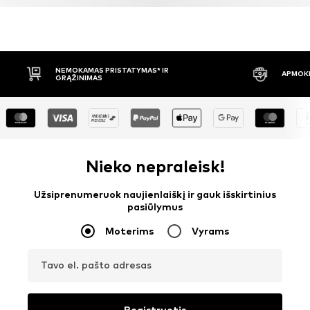
NEMOKAMAS PRISTATYMAS* IR
APMOKĖ
GRĄŽINIMAS
Nieko nepraleisk!
Užsiprenumeruok naujienlaiškį ir gauk išskirtinius
pasiūlymus
Moterims
Vyrams
Tavo el. pašto adresas
Registruotis