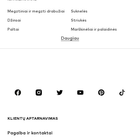
Megztiniai ir megzti drabužiai
Suknelės
Džinsai
Striukės
Paltai
Marškinėliai ir palaidinės
Daugiau
Kelnės
Apatiniai
Sijonai
Palaidinės ir tunikos
Džemperiai
Švarkai
Maudymosi drabužiai
Kombinezonai
Dideli dydžiai
Drabužiai nėščiosioms
Batai
Sportas
Aksesuarai
Premium
DRABUŽIAI
KLIENTŲ APTARNAVIMAS
Naujienos
Šiuo metu paklausu
Suknelės
Džinsai
Pagalba ir kontaktai
Marškinėliai ir palaidinės
Kelnės