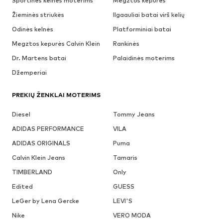
Sportinės kelnės moterims
Megztos kepurės
Žieminės striukės
Ilgaauliai batai virš kelių
Odinės kelnės
Platforminiai batai
Megztos kepurės Calvin Klein
Rankinės
Dr. Martens batai
Palaidinės moterims
Džemperiai
PREKIŲ ŽENKLAI MOTERIMS
Diesel
Tommy Jeans
ADIDAS PERFORMANCE
VILA
ADIDAS ORIGINALS
Puma
Calvin Klein Jeans
Tamaris
TIMBERLAND
Only
Edited
GUESS
LeGer by Lena Gercke
LEVI'S
Nike
VERO MODA