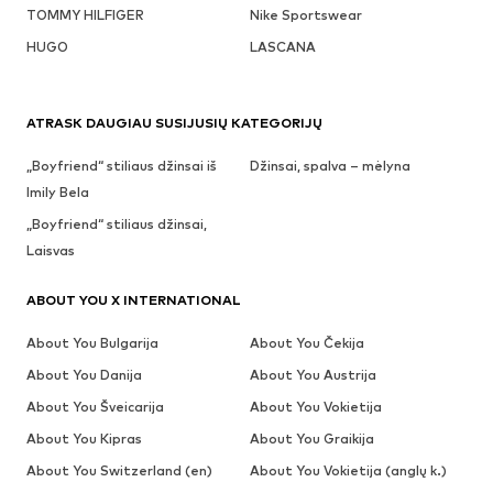
TOMMY HILFIGER
Nike Sportswear
HUGO
LASCANA
ATRASK DAUGIAU SUSIJUSIŲ KATEGORIJŲ
„Boyfriend“ stiliaus džinsai iš
Džinsai, spalva – mėlyna
Imily Bela
„Boyfriend“ stiliaus džinsai,
Laisvas
ABOUT YOU X INTERNATIONAL
About You Bulgarija
About You Čekija
About You Danija
About You Austrija
About You Šveicarija
About You Vokietija
About You Kipras
About You Graikija
About You Switzerland (en)
About You Vokietija (anglų k.)