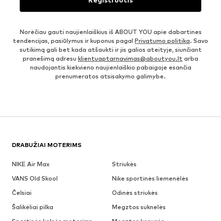
Norėčiau gauti naujienlaiškius iš ABOUT YOU apie dabartines
tendencijas, pasiūlymus ir kuponus pagal
Privatumo politika
. Savo
sutikimą gali bet kada atšaukti ir jis galios ateityje, siunčiant
pranešimą adresu
klientuaptarnavimas@aboutyou.lt
arba
naudojantis kiekvieno naujienlaiškio pabaigoje esančia
prenumeratos atsisakymo galimybe.
DRABUŽIAI MOTERIMS
NIKE Air Max
Striukės
VANS Old Skool
Nike sportinės liemenėlės
Čelsiai
Odinės striukės
Šalikėliai pilka
Megztos suknelės