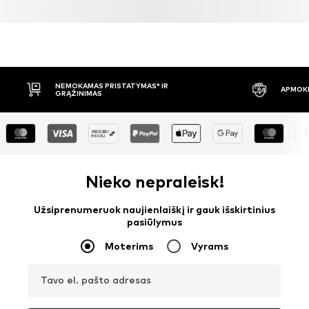
NEMOKAMAS PRISTATYMAS* IR
APMOKĖ
GRĄŽINIMAS
Nieko nepraleisk!
Užsiprenumeruok naujienlaiškį ir gauk išskirtinius
pasiūlymus
Moterims
Vyrams
Tavo el. pašto adresas