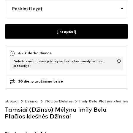
Pasirinkti dydį
Į krepšelį
4 - 7 darbo dienos
Galutinis numatomas pristatymo laikas bus nurodytas tavo
krepšelyje.
30 dienų grąžinimo teisė
Drabužiai
Džinsai
Plačios klešnės
Imily Bela Plačios klešnės
Tamsiai (Džinso) Mėlyna Imily Bela
Plačios klešnės Džinsai