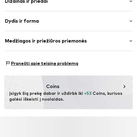
Dizainas ir priedai
Vienspalvis
Dydis ir forma
džinsai
Stipriai blukintas
Ilgis: ilgas/maksi
Juosmens juosta su raišteliais
Medžiagos ir priežiūros priemonės
Pritaikomumas: Plačios klešnės
Kelnių užtrauktuko užvartas
Juosmens aukštis: vidutinis juosmuo
Modelis su 5 kišenėmis
Medžiaga: 100% Poliakrilas - PC
Kniedės
Dydžių lentelė
Pranešti apie teisinę problemą
Kilmės šalis: Kinija
Kontrastuojanti siūlė
Diržo kilpa
Užsegimas sagomis
Coins
Įsigyk šią prekę dabar ir uždirbk iki 
+53
 Coins, kuriuos 
Prekės Nr.
IBE1229003000001
galėsi iškeisti į nuolaidas.