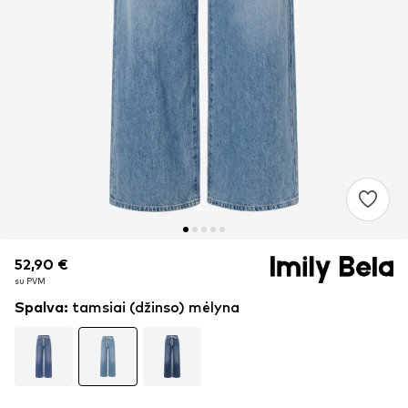
52,90 €
52,90 €
su PVM
su PVM
Spalva
:
tamsiai (džinso) mėlyna