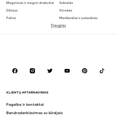
Megztiniai ir megzti drabužiai
Suknelės
Džinsai
Striukės
Paltai
Marškinėliai ir palaidinės
Daugiau
Kelnės
Apatiniai
Sijonai
Palaidinės ir tunikos
Džemperiai
Švarkai
Maudymosi drabužiai
Kombinezonai
Dideli dydžiai
Drabužiai nėščiosioms
Batai
Sportas
Aksesuarai
Premium
DRABUŽIAI
KLIENTŲ APTARNAVIMAS
Naujienos
Šiuo metu paklausu
Suknelės
Džinsai
Pagalba ir kontaktai
Marškinėliai ir palaidinės
Kelnės
Bendradarbiavimas su kūrėjais
Striukės
Megztiniai ir megzti drabužiai