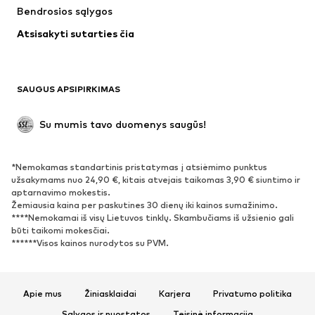
Bendrosios sąlygos
Apatiniai
Palaidinės ir tunikos
Atsisakyti sutarties čia
Paltai
Sijonai
Maudymosi drabužiai
Džemperiai
Švarkai
Kombinezonai
SAUGUS APSIPIRKIMAS
Dideli dydžiai
Drabužiai nėščiosioms
Proginiai
Išskirtiniai
Su mumis tavo duomenys saugūs!
Antrinis panaudojimas
*Nemokamas standartinis pristatymas į atsiėmimo punktus
BATAI
užsakymams nuo 24,90 €, kitais atvejais taikomas 3,90 € siuntimo ir
aptarnavimo mokestis.
Naujienos
Šiuo metu paklausu
Žemiausia kaina per paskutines 30 dienų iki kainos sumažinimo.
****Nemokamai iš visų Lietuvos tinklų. Skambučiams iš užsienio gali
Sportbačiai
Aulinukai
būti taikomi mokesčiai.
Batai su kulniukais
Auliniai batai
******Visos kainos nurodytos su PVM.
Basutės ir šlepetės
Bateliai
Sportiniai batai
Balerinos
Apie mus
Žiniasklaidai
Karjera
Privatumo politika
Įsispiriami bateliai
Šlepetės
Sąlygos ir nuostatos
Teisinė informacija