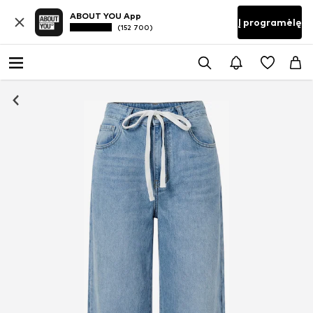
ABOUT YOU App
Į programėlę
(152 700)