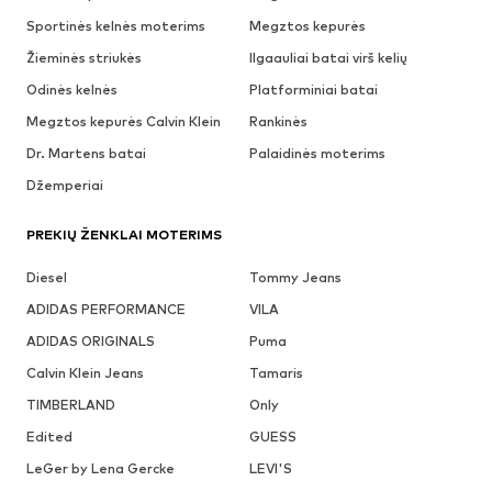
Sportinės kelnės moterims
Megztos kepurės
Žieminės striukės
Ilgaauliai batai virš kelių
Odinės kelnės
Platforminiai batai
Megztos kepurės Calvin Klein
Rankinės
Dr. Martens batai
Palaidinės moterims
Džemperiai
PREKIŲ ŽENKLAI MOTERIMS
Diesel
Tommy Jeans
ADIDAS PERFORMANCE
VILA
ADIDAS ORIGINALS
Puma
Calvin Klein Jeans
Tamaris
TIMBERLAND
Only
Edited
GUESS
LeGer by Lena Gercke
LEVI'S