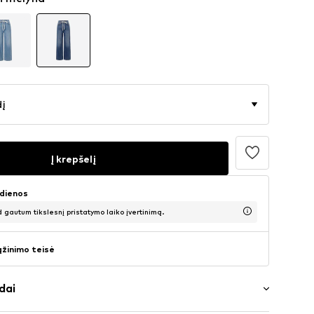
dį
Į krepšelį
 dienos
d gautum tikslesnį pristatymo laiko įvertinimą.
ąžinimo teisė
dai