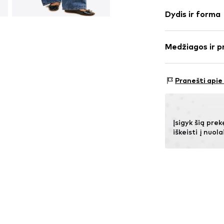
Vienspalvis
Dydis ir forma
džinsai
Stipriai bluki
Ilgis: ilgas/ma
Modelis su 5 
Medžiagos ir p
Pritaikomumas
Kniedės
Juosmens aukš
Užsegimas s
Medžiaga: 66% M
Dydžių lentelė
Pranešti apie
Prekės Nr.
IBE1
Elastanas
Įsigyk šią prek
iškeisti į nuola