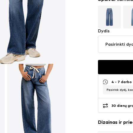
Dydis
Pasirinkti dy
4 - 7 darbo
Pasirink dydį, ka
30 dienų gr
Dizainas ir prie