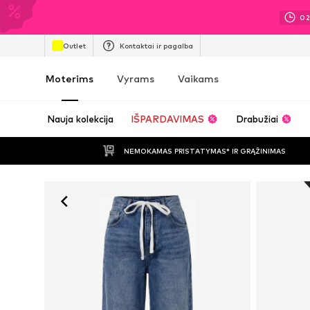
0
Outlet
Kontaktai ir pagalba
Moterims
Vyrams
Vaikams
Nauja kolekcija
IŠPARDAVIMAS
Drabužiai
NEMOKAMAS PRISTATYMAS* IR GRĄŽINIMAS