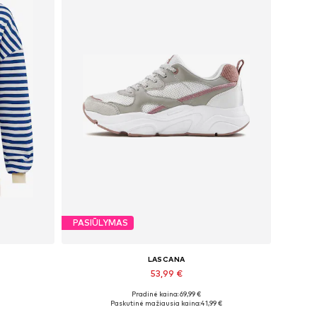
PASIŪLYMAS
LASCANA
53,99 €
Pradinė kaina: 69,99 €
XL
Galimi dydžiai: 36, 37, 38
Paskutinė mažiausia kaina:
41,99 €