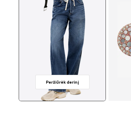
Peržiūrėk derinį