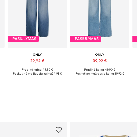
PASIŪLYMAS
PASIŪLYMAS
ONLY
ONLY
29,94 €
39,92 €
Pradinė kaina: 49,90 €
Pradinė kaina: 49,90 €
Galimi dydžiai: 27 x 32, 28 x 32, 29 x 32, 30 x 32, 31 x 32
Yra daugybė dydžių
Paskutinė mažiausia kaina:
24,95 €
Paskutinė mažiausia kaina:
39,92 €
Į krepšelį
Į krepšelį