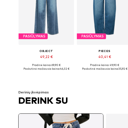
PASIŪLYMAS
PASIŪLYMAS
OBJECT
PIECES
49,22 €
40,41 €
Pradinė kaina: 69,90 €
Pradinė kaina: 49,90 €
Yra daugybė dydžių
Yra daugybė dydžių
Paskutinė mažiausia kaina:
46,32 €
Paskutinė mažiausia kaina:
35,92 €
Į krepšelį
Į krepšelį
Derinių įkvėpimas
DERINK SU