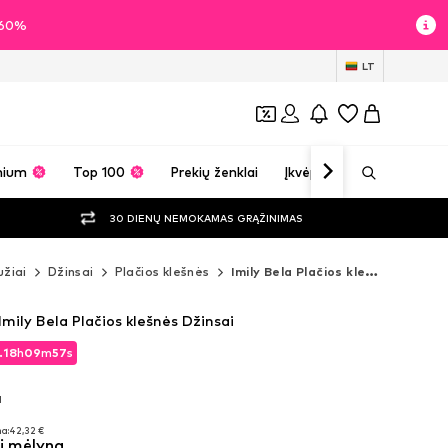
i 60%
LT
mium
Top 100
Prekių ženklai
Įkvėpimas
30 DIENŲ NEMOKAMAS GRĄŽINIMAS
žiai
Džinsai
Plačios klešnės
Imily Bela Plačios klešnės
mily Bela Plačios klešnės Džinsai
.
18
h
09
m
56
s
.
18
h
09
m
56
s
M
M
a:
42,32 €
i mėlyna
a:
42,32 €