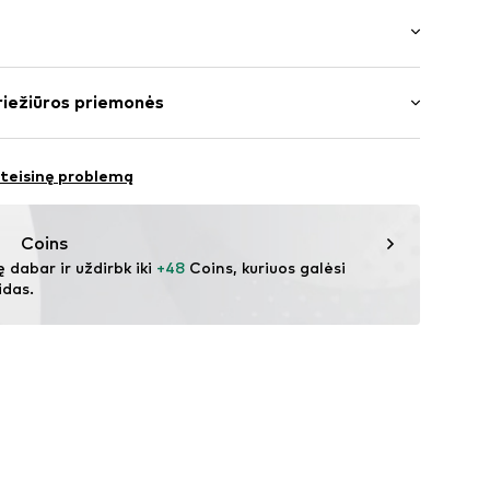
ntas
ksi
kišenėmis
riežiūros priemonės
: Plačios klešnės
tis: vidutinis juosmuo
agomis
edvilnė, 28% Poliesteris – PES, 5% Viskozė, 1%
 teisinę problemą
229002000001
Coins
ę dabar ir uždirbk iki 
+48
 Coins, kuriuos galėsi 
idas.