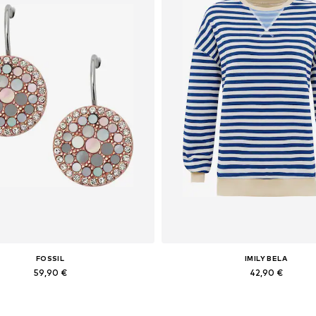
FOSSIL
IMILY BELA
59,90 €
42,90 €
Galimi dydžiai: One Size
Galimi dydžiai: S, M, L, XL, X