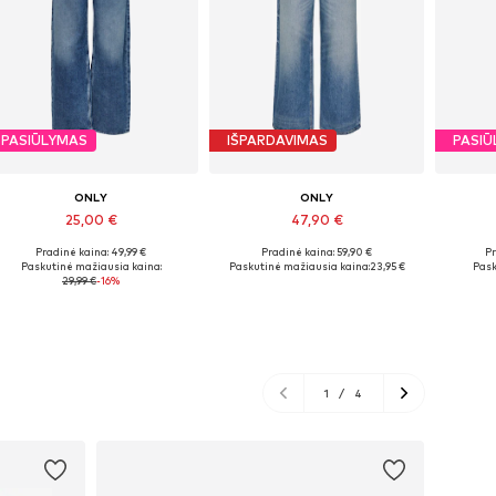
PASIŪLYMAS
IŠPARDAVIMAS
PASIŪ
ONLY
ONLY
25,00 €
47,90 €
Pradinė kaina: 49,99 €
Pradinė kaina: 59,90 €
Pr
Yra daugybė dydžių
Yra daugybė dydžių
Y
Paskutinė mažiausia kaina:
Paskutinė mažiausia kaina:
23,95 €
Pask
29,99 €
-16%
Į krepšelį
Į krepšelį
1
/
4