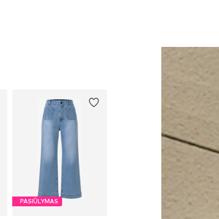
Į krepšelį
Į krepšelį
PASIŪLYMAS