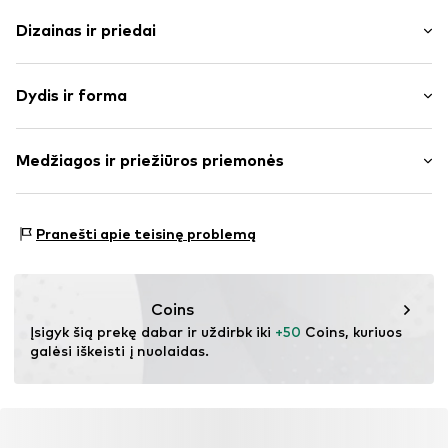
Dizainas ir priedai
Vienspalvis
Dydis ir forma
Megzti drabužiai
V formos iškirptė
Rankovės ilgis: ilgomis rankovėmis
Kraštas su sagomis
Medžiagos ir priežiūros priemonės
Ilgis: Ilgas modelis
Suformuota
Pritaikomumas: Įprastas prigludimas
Užsegimas sagomis
Medžiaga: 60% Poliakrilas - PC, 20% Poliamidas – PA, 17%
Dydžių lentelė
Pranešti apie teisinę problemą
Prekės Nr.
IBE0380001000001
Poliesteris – PES, 3% Elastanas
Medžiagos tipas: Ploni megzti megztiniai
Coins
Įsigyk šią prekę dabar ir uždirbk iki 
+50
 Coins, kuriuos 
galėsi iškeisti į nuolaidas.