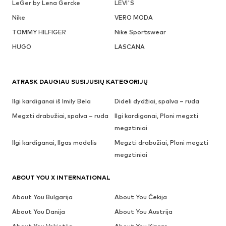
LeGer by Lena Gercke
LEVI'S
Nike
VERO MODA
TOMMY HILFIGER
Nike Sportswear
HUGO
LASCANA
ATRASK DAUGIAU SUSIJUSIŲ KATEGORIJŲ
Ilgi kardiganai iš Imily Bela
Dideli dydžiai, spalva – ruda
Megzti drabužiai, spalva – ruda
Ilgi kardiganai, Ploni megzti
megztiniai
Ilgi kardiganai, Ilgas modelis
Megzti drabužiai, Ploni megzti
megztiniai
ABOUT YOU X INTERNATIONAL
About You Bulgarija
About You Čekija
About You Danija
About You Austrija