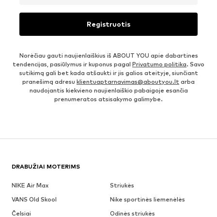
Registruotis
Norėčiau gauti naujienlaiškius iš ABOUT YOU apie dabartines
tendencijas, pasiūlymus ir kuponus pagal
Privatumo politika
. Savo
sutikimą gali bet kada atšaukti ir jis galios ateityje, siunčiant
pranešimą adresu
klientuaptarnavimas@aboutyou.lt
arba
naudojantis kiekvieno naujienlaiškio pabaigoje esančia
prenumeratos atsisakymo galimybe.
DRABUŽIAI MOTERIMS
NIKE Air Max
Striukės
VANS Old Skool
Nike sportinės liemenėlės
Čelsiai
Odinės striukės