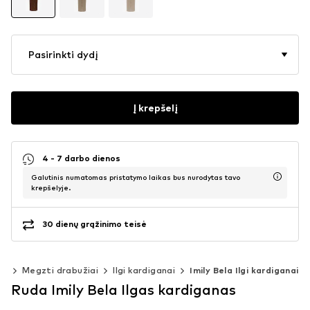
Pasirinkti dydį
Į krepšelį
4 - 7 darbo dienos
Galutinis numatomas pristatymo laikas bus nurodytas tavo
krepšelyje.
30 dienų grąžinimo teisė
ai
Megzti drabužiai
Ilgi kardiganai
Imily Bela Ilgi kardiganai
Ruda Imily Bela Ilgas kardiganas