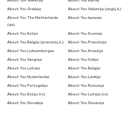
About You Vokietija
About You Kipras
About You Graikija
About You Vokietija (anglų k.)
About You The Netherlands
About You Ispanija
(de)
About You Estija
About You Suomija
About You Belgija (prancūzų k.)
About You Prancūzija
About You Liuksemburgas
About You Kroatija
About You Vengrija
About You Italija
About You Latvija
About You Belgija
About You Nyderlandai
About You Lenkija
About You Portugalija
About You Rumunija
About You Estija (ru)
About You Latvija (ru)
About You Slovakija
About You Slovėnija
About You Švedija
IŠPARDAVIMAS