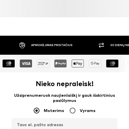
APMOKĖJIMAS PRISTAČIUS
30 DIENŲ 
Nieko nepraleisk!
Užsiprenumeruok naujienlaiškį ir gauk išskirtinius
pasiūlymus
Moterims
Vyrams
Tavo el. pašto adresas