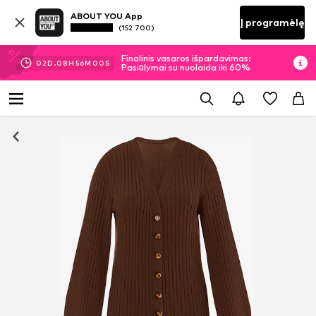
ABOUT YOU App
Į programėlę
(152 700)
Finalinis vasaros išpardavimas:
02
D.
08
H
55
M
59
S
Pasiūlymai su nuolaida iki 60%