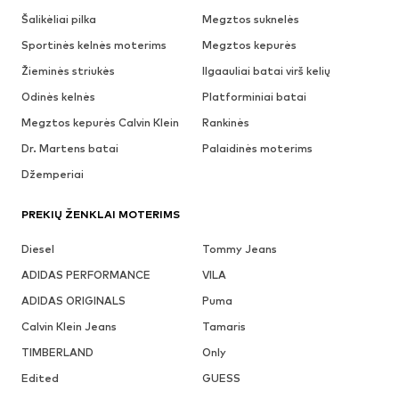
Šalikėliai pilka
Megztos suknelės
Sportinės kelnės moterims
Megztos kepurės
Žieminės striukės
Ilgaauliai batai virš kelių
Odinės kelnės
Platforminiai batai
Megztos kepurės Calvin Klein
Rankinės
Dr. Martens batai
Palaidinės moterims
Džemperiai
PREKIŲ ŽENKLAI MOTERIMS
Diesel
Tommy Jeans
ADIDAS PERFORMANCE
VILA
ADIDAS ORIGINALS
Puma
Calvin Klein Jeans
Tamaris
TIMBERLAND
Only
Edited
GUESS