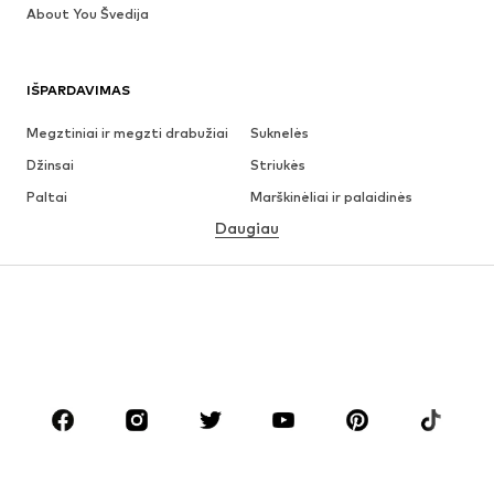
About You Švedija
IŠPARDAVIMAS
Megztiniai ir megzti drabužiai
Suknelės
Džinsai
Striukės
Paltai
Marškinėliai ir palaidinės
Daugiau
Kelnės
Apatiniai
Sijonai
Palaidinės ir tunikos
Džemperiai
Švarkai
Maudymosi drabužiai
Kombinezonai
Dideli dydžiai
Drabužiai nėščiosioms
Batai
Sportas
Aksesuarai
Premium
DRABUŽIAI