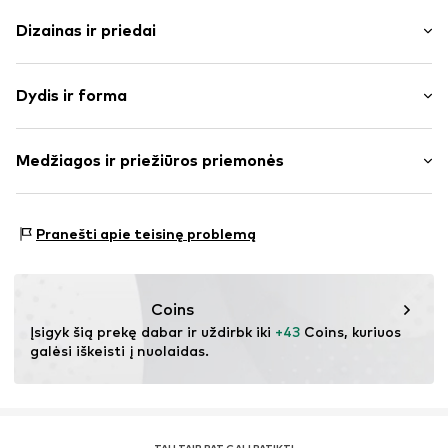
Dizainas ir priedai
Vienspalvis
Dydis ir forma
medvilnė
Drapiruotas / rauktas
Ilgis: trumpas/mini
Elastinga liemenė / apvadas
Medžiagos ir priežiūros priemonės
Pritaikomumas: Laisvas
To paties tono atspalvių siūlės
Juosmens aukštis: vidutinis juosmuo
Prekės Nr.
IBE0865001000001
Medžiaga: 80% Medvilnė, 20% Poliesteris – PES
Dydžių lentelė
Pranešti apie teisinę problemą
Coins
Įsigyk šią prekę dabar ir uždirbk iki 
+43
 Coins, kuriuos 
galėsi iškeisti į nuolaidas.
TAU TAIP PAT GALI PATIKTI