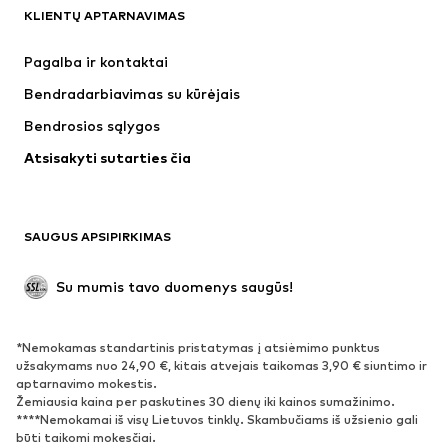
KLIENTŲ APTARNAVIMAS
Naujienos
Šiuo metu paklausu
Suknelės
Džinsai
Pagalba ir kontaktai
Marškinėliai ir palaidinės
Kelnės
Bendradarbiavimas su kūrėjais
Striukės
Megztiniai ir megzti drabužiai
Bendrosios sąlygos
Apatiniai
Palaidinės ir tunikos
Atsisakyti sutarties čia
Paltai
Sijonai
Maudymosi drabužiai
Džemperiai
Švarkai
Kombinezonai
SAUGUS APSIPIRKIMAS
Dideli dydžiai
Drabužiai nėščiosioms
Proginiai
Išskirtiniai
Su mumis tavo duomenys saugūs!
Antrinis panaudojimas
*Nemokamas standartinis pristatymas į atsiėmimo punktus
BATAI
užsakymams nuo 24,90 €, kitais atvejais taikomas 3,90 € siuntimo ir
aptarnavimo mokestis.
Naujienos
Šiuo metu paklausu
Žemiausia kaina per paskutines 30 dienų iki kainos sumažinimo.
****Nemokamai iš visų Lietuvos tinklų. Skambučiams iš užsienio gali
Sportbačiai
Aulinukai
būti taikomi mokesčiai.