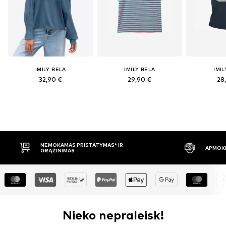
IMILY BELA
IMILY BELA
IMIL
32,90 €
29,90 €
28
ISTATYMAS* IR
APMOKĖJIMAS PRISTAČIUS
Nieko nepraleisk!