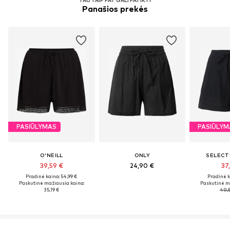
Panašios prekės
PASIŪLYMAS
PASIŪLYM
O'NEILL
ONLY
SELECT
39,59 €
24,90 €
37
Pradinė kaina: 54,99 €
Pradinė k
Paskutinė mažiausia kaina:
Paskutinė m
35,19 €
40,5