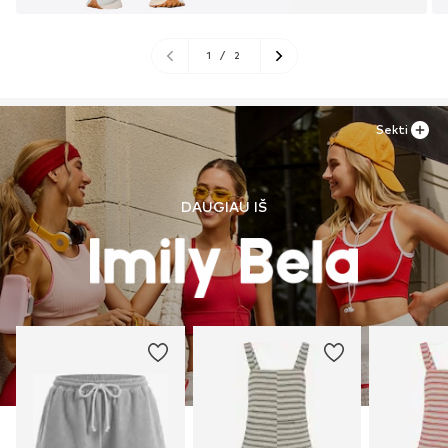
1
/
2
Sekti
DAUGIAU IŠ