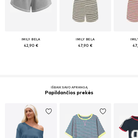
IMILY BELA
IMILY BELA
IMIL
42,90 €
47,90 €
47
IŠBAIK SAVO APRANGĄ
Papildančios prekės