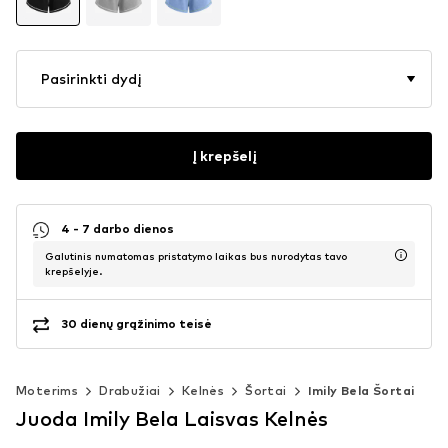
Pasirinkti dydį
Į krepšelį
4 - 7 darbo dienos
Galutinis numatomas pristatymo laikas bus nurodytas tavo
krepšelyje.
30 dienų grąžinimo teisė
Moterims
Drabužiai
Kelnės
Šortai
Imily Bela Šortai
Juoda Imily Bela Laisvas Kelnės