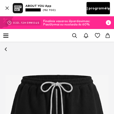
ABOUT YOU App
Į programėlę
(152 700)
Finalinis vasaros išpardavimas:
02
D.
12
H
59
M
04
S
Pasiūlymai su nuolaida iki 60%