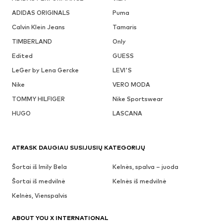
ADIDAS ORIGINALS
Puma
Calvin Klein Jeans
Tamaris
TIMBERLAND
Only
Edited
GUESS
LeGer by Lena Gercke
LEVI'S
Nike
VERO MODA
TOMMY HILFIGER
Nike Sportswear
HUGO
LASCANA
ATRASK DAUGIAU SUSIJUSIŲ KATEGORIJŲ
Šortai iš Imily Bela
Kelnės, spalva – juoda
Šortai iš medvilnė
Kelnės iš medvilnė
Kelnės, Vienspalvis
ABOUT YOU X INTERNATIONAL