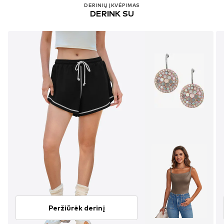
DERINIŲ ĮKVĖPIMAS
DERINK SU
Peržiūrėk derinį