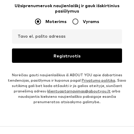
Užsiprenumeruok naujienlaiškį ir gauk išskirtinius
pasiūlymus
Moterims
Vyrams
Tavo el. pašto adresas
Registruotis
Norėčiau gauti naujienlaiškius iš ABOUT YOU apie dabartines
tendencijas, pasiūlymus ir kuponus pagal
Privatumo politika
. Savo
sutikimą gali bet kada atšaukti ir jis galios ateityje, siunčiant
pranešimą adresu
klientuaptarnavimas@aboutyou.lt
arba
naudojantis kiekvieno naujienlaiškio pabaigoje esančia
prenumeratos atsisakymo galimybe.