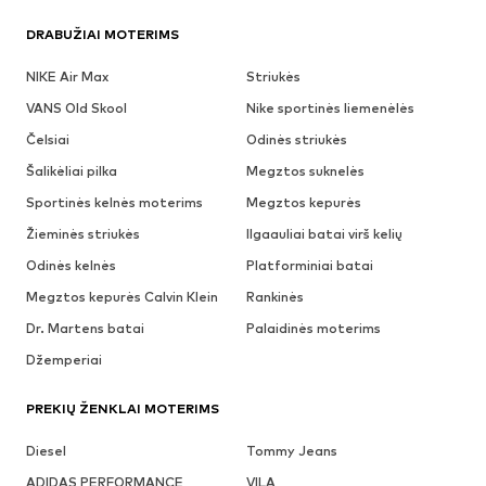
DRABUŽIAI MOTERIMS
NIKE Air Max
Striukės
VANS Old Skool
Nike sportinės liemenėlės
Čelsiai
Odinės striukės
Šalikėliai pilka
Megztos suknelės
Sportinės kelnės moterims
Megztos kepurės
Žieminės striukės
Ilgaauliai batai virš kelių
Odinės kelnės
Platforminiai batai
Megztos kepurės Calvin Klein
Rankinės
Dr. Martens batai
Palaidinės moterims
Džemperiai
PREKIŲ ŽENKLAI MOTERIMS
Diesel
Tommy Jeans
ADIDAS PERFORMANCE
VILA