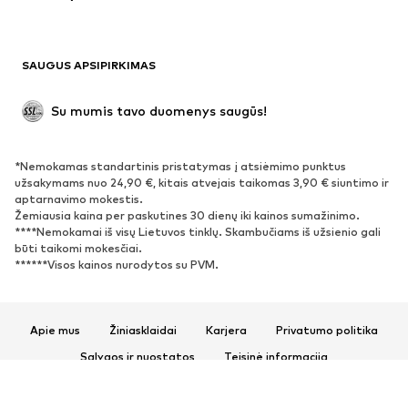
Maudymosi drabužiai
Džemperiai
Švarkai
Kombinezonai
SAUGUS APSIPIRKIMAS
Dideli dydžiai
Drabužiai nėščiosioms
Proginiai
Išskirtiniai
Su mumis tavo duomenys saugūs!
Antrinis panaudojimas
*Nemokamas standartinis pristatymas į atsiėmimo punktus
BATAI
užsakymams nuo 24,90 €, kitais atvejais taikomas 3,90 € siuntimo ir
aptarnavimo mokestis.
Naujienos
Šiuo metu paklausu
Žemiausia kaina per paskutines 30 dienų iki kainos sumažinimo.
****Nemokamai iš visų Lietuvos tinklų. Skambučiams iš užsienio gali
Sportbačiai
Aulinukai
būti taikomi mokesčiai.
Batai su kulniukais
Auliniai batai
******Visos kainos nurodytos su PVM.
Basutės ir šlepetės
Bateliai
Sportiniai batai
Balerinos
Apie mus
Žiniasklaidai
Karjera
Privatumo politika
Įsispiriami bateliai
Šlepetės
Sąlygos ir nuostatos
Teisinė informacija
Išskirtiniai
Prieinamumas
Produkto sauga
SPORTAS