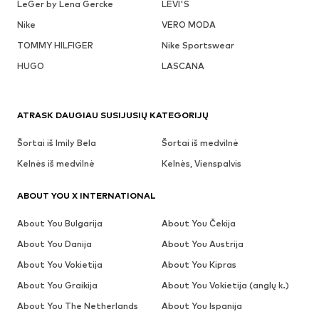
LeGer by Lena Gercke
LEVI'S
Nike
VERO MODA
TOMMY HILFIGER
Nike Sportswear
HUGO
LASCANA
ATRASK DAUGIAU SUSIJUSIŲ KATEGORIJŲ
Šortai iš Imily Bela
Šortai iš medvilnė
Kelnės iš medvilnė
Kelnės, Vienspalvis
ABOUT YOU X INTERNATIONAL
About You Bulgarija
About You Čekija
About You Danija
About You Austrija
About You Vokietija
About You Kipras
About You Graikija
About You Vokietija (anglų k.)
About You The Netherlands
About You Ispanija