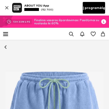
ABOUT YOU App
Į programėlę
(152 700)
Finalinis vasaros išpardavimas: Pasiūlymai su
13
H
33
M
49
S
nuolaida iki 60%