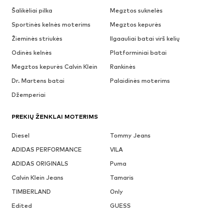
Šalikėliai pilka
Megztos suknelės
Sportinės kelnės moterims
Megztos kepurės
Žieminės striukės
Ilgaauliai batai virš kelių
Odinės kelnės
Platforminiai batai
Megztos kepurės Calvin Klein
Rankinės
Dr. Martens batai
Palaidinės moterims
Džemperiai
PREKIŲ ŽENKLAI MOTERIMS
Diesel
Tommy Jeans
ADIDAS PERFORMANCE
VILA
ADIDAS ORIGINALS
Puma
Calvin Klein Jeans
Tamaris
TIMBERLAND
Only
Edited
GUESS