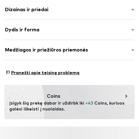
Dizainas ir priedai
Vienspalvis
Dydis ir forma
medvilnė
Drapiruotas / rauktas
Ilgis: trumpas/mini
Juosmens juosta su raišteliais
Medžiagos ir priežiūros priemonės
Pritaikomumas: Laisvas
Kontrastuojanti siūlė
Juosmens aukštis: vidutinis juosmuo
Prekės Nr.
IBE0865002000001
Medžiaga: 80% Medvilnė, 20% Poliesteris – PES
Dydžių lentelė
Pranešti apie teisinę problemą
Coins
Įsigyk šią prekę dabar ir uždirbk iki 
+43
 Coins, kuriuos 
galėsi iškeisti į nuolaidas.