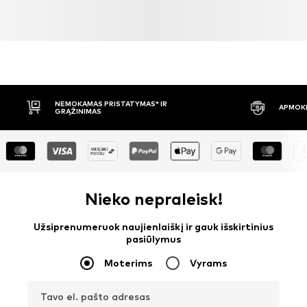
NEMOKAMAS PRISTATYMAS* IR
APMOKĖ
GRĄŽINIMAS
Nieko nepraleisk!
Užsiprenumeruok naujienlaiškį ir gauk išskirtinius
pasiūlymus
Moterims
Vyrams
Tavo el. pašto adresas