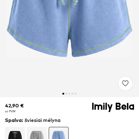
42,90 €
42,90 €
su PVM
su PVM
Spalva
:
šviesiai mėlyna