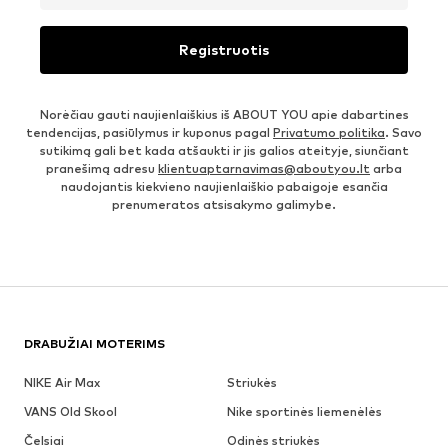
Registruotis
Norėčiau gauti naujienlaiškius iš ABOUT YOU apie dabartines
tendencijas, pasiūlymus ir kuponus pagal
Privatumo politika
. Savo
sutikimą gali bet kada atšaukti ir jis galios ateityje, siunčiant
pranešimą adresu
klientuaptarnavimas@aboutyou.lt
arba
naudojantis kiekvieno naujienlaiškio pabaigoje esančia
prenumeratos atsisakymo galimybe.
DRABUŽIAI MOTERIMS
NIKE Air Max
Striukės
VANS Old Skool
Nike sportinės liemenėlės
Čelsiai
Odinės striukės