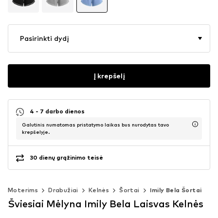
Pasirinkti dydį
Į krepšelį
4 - 7 darbo dienos
Galutinis numatomas pristatymo laikas bus nurodytas tavo
krepšelyje.
30 dienų grąžinimo teisė
Moterims
Drabužiai
Kelnės
Šortai
Imily Bela Šortai
Šviesiai Mėlyna Imily Bela Laisvas Kelnės