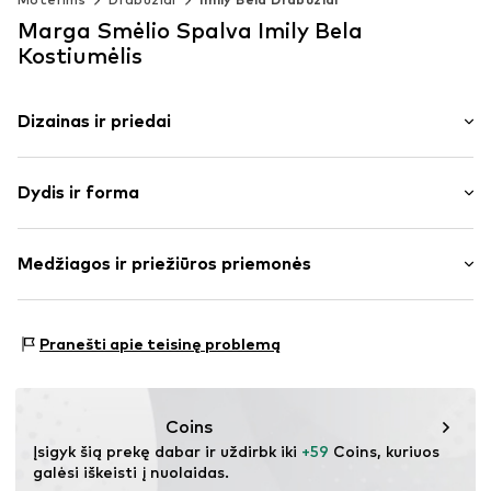
Marga Smėlio Spalva Imily Bela
Kostiumėlis
Dizainas ir priedai
Vienspalvis
Dydis ir forma
Megzti drabužiai
Be apykaklės
Rankovės ilgis: ilgomis rankovėmis
Klostuotas
Medžiagos ir priežiūros priemonės
Ilgis: trumpas/mini
Elastinga liemenė / apvadas
Pritaikomumas: Įprastas prigludimas
Minkšta tekstūra
Medžiaga: 70% Poliesteris – PES, 20% Poliakrilas - PC,
Be pamušalo
Pranešti apie teisinę problemą
10% Poliamidas – PA
Prekės Nr.
IBE0420003000001
Kilmės šalis: Kinija
Coins
Įsigyk šią prekę dabar ir uždirbk iki 
+59
 Coins, kuriuos 
galėsi iškeisti į nuolaidas.