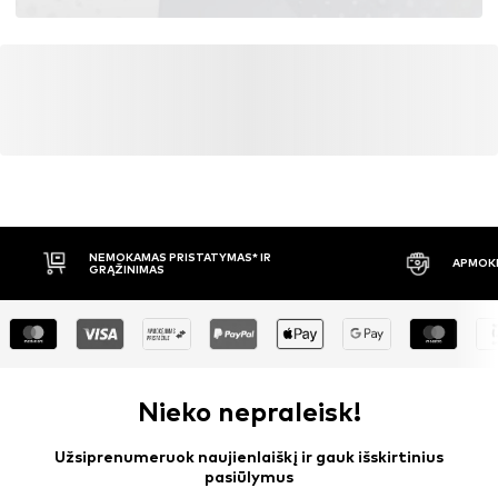
NEMOKAMAS PRISTATYMAS* IR
APMOKĖ
GRĄŽINIMAS
Nieko nepraleisk!
Užsiprenumeruok naujienlaiškį ir gauk išskirtinius
pasiūlymus