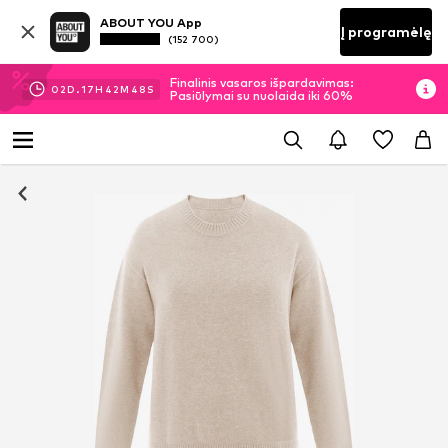
ABOUT YOU App
Į programėlę
(152 700)
Finalinis vasaros išpardavimas:
02
D.
17
H
42
M
48
S
Pasiūlymai su nuolaida iki 60%