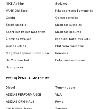
NIKE Air Max
Striukės
VANS Old Skool
Nike sportinės liemenėlės
Čelsiai
Odinės striukės
Šalikėliai pilka
Megztos suknelės
Sportinės kelnės moterims
Megztos kepurės
Žieminės striukės
Ilgaauliai batai virš kelių
Odinės kelnės
Platforminiai batai
Megztos kepurės Calvin Klein
Rankinės
Dr. Martens batai
Palaidinės moterims
Džemperiai
PREKIŲ ŽENKLAI MOTERIMS
Diesel
Tommy Jeans
ADIDAS PERFORMANCE
VILA
ADIDAS ORIGINALS
Puma
Calvin Klein Jeans
Tamaris