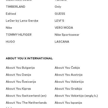
TIMBERLAND
Only
Edited
GUESS
LeGer by Lena Gercke
LEVI'S
Nike
VERO MODA
TOMMY HILFIGER
Nike Sportswear
HUGO
LASCANA
ABOUT YOU X INTERNATIONAL
About You Bulgarija
About You Čekija
About You Danija
About You Austrija
About You Šveicarija
About You Vokietija
About You Kipras
About You Graikija
About You Switzerland (en)
About You Vokietija (anglų k.)
About You The Netherlands
About You Ispanija