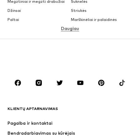
Megztiniai ir megzti drabužiai
Suknelės
Džinsai
Striukės
Paltai
Marškinėliai ir palaidinės
Daugiau
Kelnės
Apatiniai
Sijonai
Palaidinės ir tunikos
Džemperiai
Švarkai
Maudymosi drabužiai
Kombinezonai
Dideli dydžiai
Drabužiai nėščiosioms
Batai
Sportas
Aksesuarai
Premium
DRABUŽIAI
KLIENTŲ APTARNAVIMAS
Naujienos
Šiuo metu paklausu
Suknelės
Džinsai
Pagalba ir kontaktai
Marškinėliai ir palaidinės
Kelnės
Bendradarbiavimas su kūrėjais
Striukės
Megztiniai ir megzti drabužiai