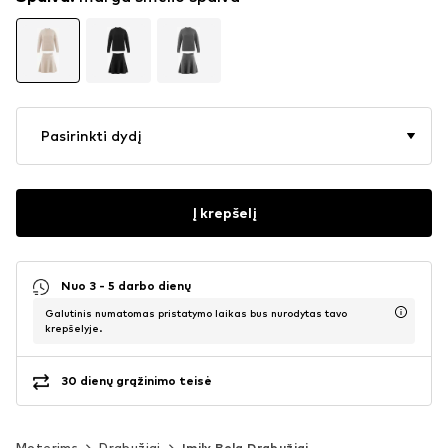
Pasirinkti dydį
Į krepšelį
Nuo 3 - 5 darbo dienų
Galutinis numatomas pristatymo laikas bus nurodytas tavo
krepšelyje.
30 dienų grąžinimo teisė
Moterims
Drabužiai
Imily Bela Drabužiai