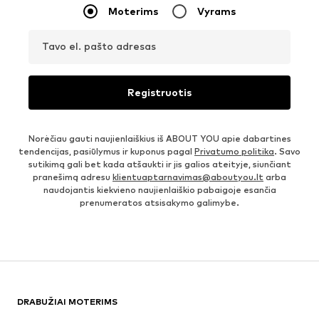
Moterims
Vyrams
Tavo el. pašto adresas
Registruotis
Norėčiau gauti naujienlaiškius iš ABOUT YOU apie dabartines
tendencijas, pasiūlymus ir kuponus pagal
Privatumo politika
. Savo
sutikimą gali bet kada atšaukti ir jis galios ateityje, siunčiant
pranešimą adresu
klientuaptarnavimas@aboutyou.lt
arba
naudojantis kiekvieno naujienlaiškio pabaigoje esančia
prenumeratos atsisakymo galimybe.
DRABUŽIAI MOTERIMS