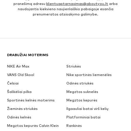
pranešimą adresu
klientuaptarnavimas@aboutyou.lt
arba
naudojantis kiekvieno naujienlaiškio pabaigoje esančia
prenumeratos atsisakymo galimybe.
DRABUŽIAI MOTERIMS
NIKE Air Max
Striukės
VANS Old Skool
Nike sportinės liemenėlės
Čelsiai
Odinės striukės
Šalikėliai pilka
Megztos suknelės
Sportinės kelnės moterims
Megztos kepurės
Žieminės striukės
Ilgaauliai batai virš kelių
Odinės kelnės
Platforminiai batai
Megztos kepurės Calvin Klein
Rankinės