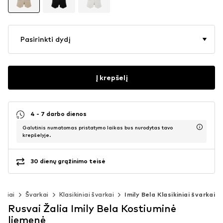
Pasirinkti dydį
Į krepšelį
4 - 7 darbo dienos
Galutinis numatomas pristatymo laikas bus nurodytas tavo
krepšelyje.
30 dienų grąžinimo teisė
užiai
Švarkai
Klasikiniai švarkai
Imily Bela Klasikiniai švarkai
Rusvai Žalia Imily Bela Kostiuminė
liemenė