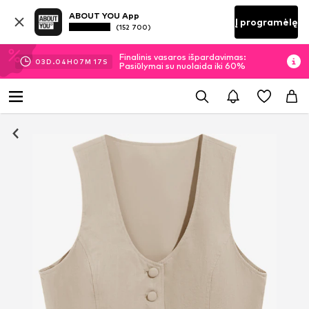
ABOUT YOU App
Į programėlę
(152 700)
Finalinis vasaros išpardavimas:
03
D.
04
H
07
M
17
S
Pasiūlymai su nuolaida iki 60%