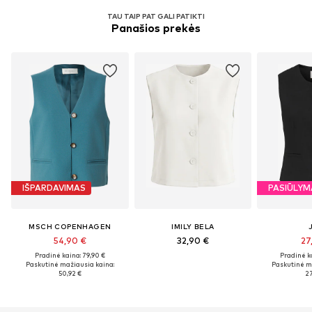
TAU TAIP PAT GALI PATIKTI
Panašios prekės
IŠPARDAVIMAS
PASIŪLYM
MSCH COPENHAGEN
IMILY BELA
54,90 €
32,90 €
27
Pradinė kaina: 79,90 €
Pradinė k
Paskutinė mažiausia kaina:
Paskutinė m
50,92 €
27