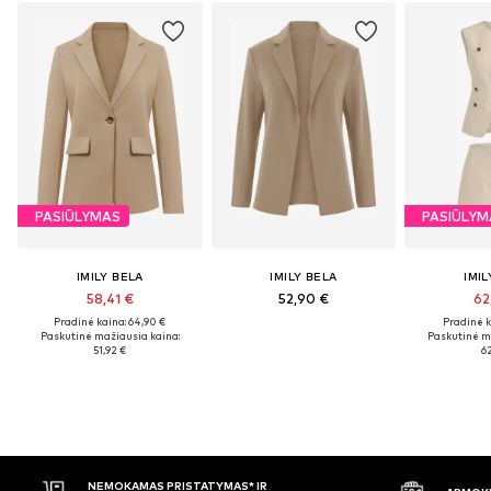
PASIŪLYMAS
PASIŪLYM
IMILY BELA
IMILY BELA
IMIL
58,41 €
52,90 €
62
Pradinė kaina: 64,90 €
Pradinė k
Paskutinė mažiausia kaina:
Paskutinė m
51,92 €
62