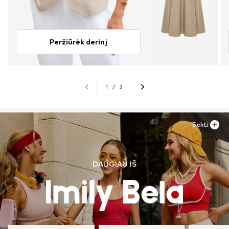
Peržiūrėk derinį
1
/
3
Sekti
DAUGIAU IŠ