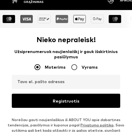
APMOKĖJIMAS PRISTAČIUS
30 DIENŲ
Nieko nepraleisk!
Užsiprenumeruok naujienlaiškį ir gauk išskirtinius
pasiūlymus
Moterims
Vyrams
Tavo el. pašto adresas
Registruotis
Norėčiau gauti naujienlaiškius iš ABOUT YOU apie dabartines
tendencijas, pasiūlymus ir kuponus pagal
Privatumo politika
. Savo
sutikimą gali bet kada atšaukti ir jis galios ateityje, siunčiant