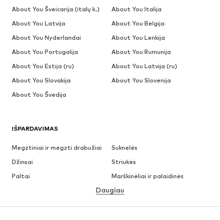
About You Šveicarija (italų k.)
About You Italija
About You Latvija
About You Belgija
About You Nyderlandai
About You Lenkija
About You Portugalija
About You Rumunija
About You Estija (ru)
About You Latvija (ru)
About You Slovakija
About You Slovėnija
About You Švedija
IŠPARDAVIMAS
Megztiniai ir megzti drabužiai
Suknelės
Džinsai
Striukės
Paltai
Marškinėliai ir palaidinės
Daugiau
Kelnės
Apatiniai
Sijonai
Palaidinės ir tunikos
Džemperiai
Švarkai