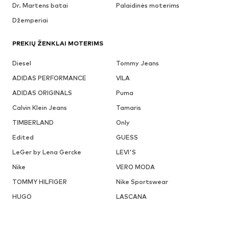
Dr. Martens batai
Palaidinės moterims
Džemperiai
PREKIŲ ŽENKLAI MOTERIMS
Diesel
Tommy Jeans
ADIDAS PERFORMANCE
VILA
ADIDAS ORIGINALS
Puma
Calvin Klein Jeans
Tamaris
TIMBERLAND
Only
Edited
GUESS
LeGer by Lena Gercke
LEVI'S
Nike
VERO MODA
TOMMY HILFIGER
Nike Sportswear
HUGO
LASCANA