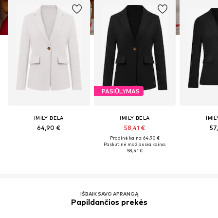
PASIŪLYMAS
IMILY BELA
IMILY BELA
IMIL
64,90 €
58,41 €
57
Pradinė kaina: 64,90 €
Paskutinė mažiausia kaina:
58,41 €
IŠBAIK SAVO APRANGĄ
Papildančios prekės