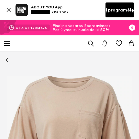
ABOUT YOU App
Į programėlę
(152 700)
Finalinis vasaros išpardavimas:
01
D.
01
H
48
M
52
S
Pasiūlymai su nuolaida iki 60%