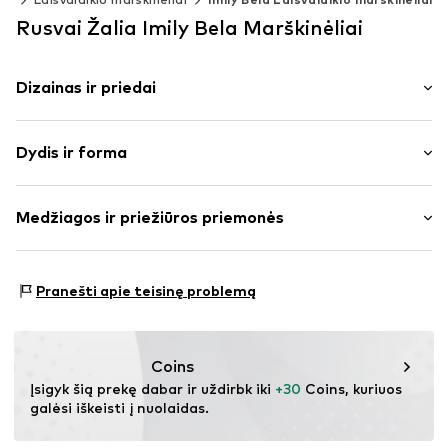
Rusvai Žalia Imily Bela Marškinėliai
Dizainas ir priedai
Vienspalvis
Dydis ir forma
plonas trikotažas
Apskrita kaklo iškirptė
Rankovės ilgis: pusrankovės
Drapiruotas / rauktas
Medžiagos ir priežiūros priemonės
Ilgis: Normalaus ilgio
Pūstos rankovės
Pritaikomumas: Laisva forma
Kišenė ant krūtinės
Medžiaga: 82% Poliesteris – PES, 15% Medvilnė, 3%
To paties tono atspalvių siūlės
Dydžių lentelė
Pranešti apie teisinę problemą
Elastanas
Prekės Nr.
IBE0816003000001
Kilmės šalis: Kinija
Coins
Įsigyk šią prekę dabar ir uždirbk iki 
+30
 Coins, kuriuos 
galėsi iškeisti į nuolaidas.