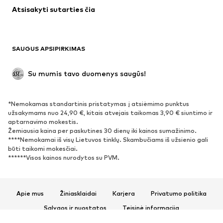
Atsisakyti sutarties čia
Paltai
Sijonai
Maudymosi drabužiai
Džemperiai
Švarkai
Kombinezonai
SAUGUS APSIPIRKIMAS
Dideli dydžiai
Drabužiai nėščiosioms
Proginiai
Išskirtiniai
Su mumis tavo duomenys saugūs!
Antrinis panaudojimas
*Nemokamas standartinis pristatymas į atsiėmimo punktus
BATAI
užsakymams nuo 24,90 €, kitais atvejais taikomas 3,90 € siuntimo ir
aptarnavimo mokestis.
Naujienos
Šiuo metu paklausu
Žemiausia kaina per paskutines 30 dienų iki kainos sumažinimo.
****Nemokamai iš visų Lietuvos tinklų. Skambučiams iš užsienio gali
Sportbačiai
Aulinukai
būti taikomi mokesčiai.
Batai su kulniukais
Auliniai batai
******Visos kainos nurodytos su PVM.
Basutės ir šlepetės
Bateliai
Sportiniai batai
Balerinos
Apie mus
Žiniasklaidai
Karjera
Privatumo politika
Įsispiriami bateliai
Šlepetės
Sąlygos ir nuostatos
Teisinė informacija
Išskirtiniai
Prieinamumas
Produkto sauga