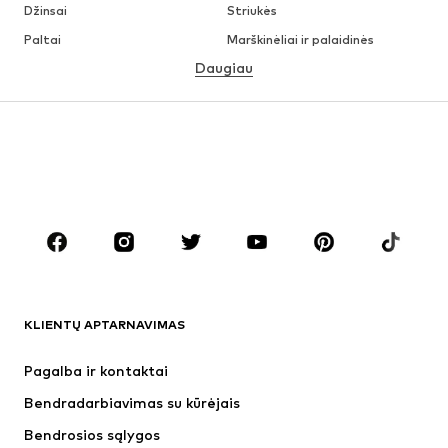
Džinsai
Striukės
Paltai
Marškinėliai ir palaidinės
Daugiau
Kelnės
Apatiniai
Sijonai
Palaidinės ir tunikos
Džemperiai
Švarkai
Maudymosi drabužiai
Kombinezonai
Dideli dydžiai
Drabužiai nėščiosioms
Batai
Sportas
Aksesuarai
Premium
DRABUŽIAI
KLIENTŲ APTARNAVIMAS
Naujienos
Šiuo metu paklausu
Suknelės
Džinsai
Pagalba ir kontaktai
Marškinėliai ir palaidinės
Kelnės
Bendradarbiavimas su kūrėjais
Striukės
Megztiniai ir megzti drabužiai
Bendrosios sąlygos
Apatiniai
Palaidinės ir tunikos