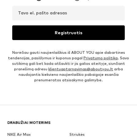
Tavo el. pašto adresas
Registruotis
Norėčiau gauti naujienlaiškius iš ABOUT YOU apie dabartines
tendencijas, pasiūlymus ir kuponus pagal
Privatumo politika
. Savo
sutikimą gali bet kada atšaukti ir jis galios ateityje, siunčiant
pranešimą adresu
klientuaptarnavimas@aboutyou.lt
arba
naudojantis kiekvieno naujienlaiškio pabaigoje esančia
prenumeratos atsisakymo galimybe.
DRABUŽIAI MOTERIMS
NIKE Air Max
Striukės