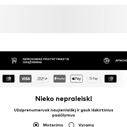
NEMOKAMAS PRISTATYMAS* IR
APMOKĖ
GRĄŽINIMAS
Nieko nepraleisk!
Užsiprenumeruok naujienlaiškį ir gauk išskirtinius
pasiūlymus
Moterims
Vyrams