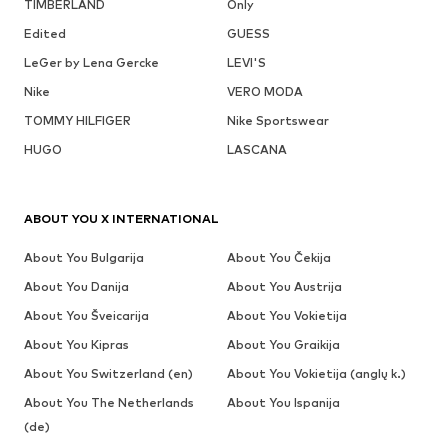
TIMBERLAND
Only
Edited
GUESS
LeGer by Lena Gercke
LEVI'S
Nike
VERO MODA
TOMMY HILFIGER
Nike Sportswear
HUGO
LASCANA
ABOUT YOU X INTERNATIONAL
About You Bulgarija
About You Čekija
About You Danija
About You Austrija
About You Šveicarija
About You Vokietija
About You Kipras
About You Graikija
About You Switzerland (en)
About You Vokietija (anglų k.)
About You The Netherlands
About You Ispanija
(de)