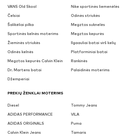
VANS Old Skool
Nike sportinės liemenėlės
Čelsiai
Odinės striukės
Šalikėliai pilka
Megztos suknelės
Sportinės kelnės moterims
Megztos kepurės
Žieminės striukės
Ilgaauliai batai virš kelių
Odinės kelnės
Platforminiai batai
Megztos kepurės Calvin Klein
Rankinės
Dr. Martens batai
Palaidinės moterims
Džemperiai
PREKIŲ ŽENKLAI MOTERIMS
Diesel
Tommy Jeans
ADIDAS PERFORMANCE
VILA
ADIDAS ORIGINALS
Puma
Calvin Klein Jeans
Tamaris