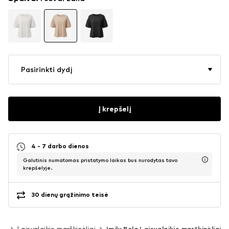
Pasirinkti dydį
Į krepšelį
4 - 7 darbo dienos
Galutinis numatomas pristatymo laikas bus nurodytas tavo
krepšelyje.
30 dienų grąžinimo teisė
iai
Laisvalaikio marškinėliai
Imily Bela Laisvalaikio marškinėliai