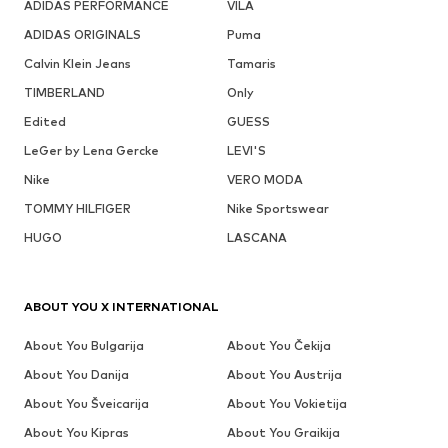
ADIDAS PERFORMANCE
VILA
ADIDAS ORIGINALS
Puma
Calvin Klein Jeans
Tamaris
TIMBERLAND
Only
Edited
GUESS
LeGer by Lena Gercke
LEVI'S
Nike
VERO MODA
TOMMY HILFIGER
Nike Sportswear
HUGO
LASCANA
ABOUT YOU X INTERNATIONAL
About You Bulgarija
About You Čekija
About You Danija
About You Austrija
About You Šveicarija
About You Vokietija
About You Kipras
About You Graikija