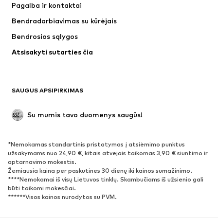
Pagalba ir kontaktai
Marškinėliai ir palaidinės
Kelnės
Bendradarbiavimas su kūrėjais
Striukės
Megztiniai ir megzti drabužiai
Bendrosios sąlygos
Apatiniai
Palaidinės ir tunikos
Atsisakyti sutarties čia
Paltai
Sijonai
Maudymosi drabužiai
Džemperiai
Švarkai
Kombinezonai
SAUGUS APSIPIRKIMAS
Dideli dydžiai
Drabužiai nėščiosioms
Proginiai
Išskirtiniai
Su mumis tavo duomenys saugūs!
Antrinis panaudojimas
*Nemokamas standartinis pristatymas į atsiėmimo punktus
BATAI
užsakymams nuo 24,90 €, kitais atvejais taikomas 3,90 € siuntimo ir
aptarnavimo mokestis.
Naujienos
Šiuo metu paklausu
Žemiausia kaina per paskutines 30 dienų iki kainos sumažinimo.
****Nemokamai iš visų Lietuvos tinklų. Skambučiams iš užsienio gali
Sportbačiai
Aulinukai
būti taikomi mokesčiai.
Batai su kulniukais
Auliniai batai
******Visos kainos nurodytos su PVM.
Basutės ir šlepetės
Bateliai