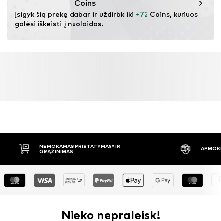
Coins
Įsigyk šią prekę dabar ir uždirbk iki 
+72
 Coins, kuriuos 
galėsi iškeisti į nuolaidas.
NEMOKAMAS PRISTATYMAS* IR
APMOKĖ
GRĄŽINIMAS
Nieko nepraleisk!