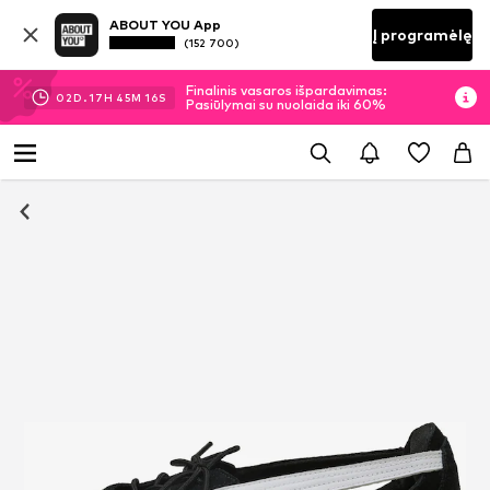
ABOUT YOU App
Į programėlę
(152 700)
Finalinis vasaros išpardavimas:
02
D.
17
H
45
M
16
S
Pasiūlymai su nuolaida iki 60%