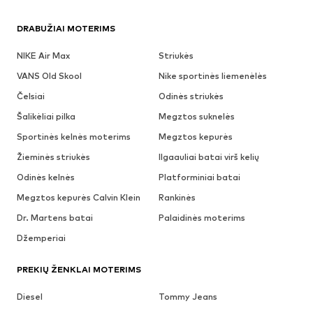
DRABUŽIAI MOTERIMS
NIKE Air Max
Striukės
VANS Old Skool
Nike sportinės liemenėlės
Čelsiai
Odinės striukės
Šalikėliai pilka
Megztos suknelės
Sportinės kelnės moterims
Megztos kepurės
Žieminės striukės
Ilgaauliai batai virš kelių
Odinės kelnės
Platforminiai batai
Megztos kepurės Calvin Klein
Rankinės
Dr. Martens batai
Palaidinės moterims
Džemperiai
PREKIŲ ŽENKLAI MOTERIMS
Diesel
Tommy Jeans