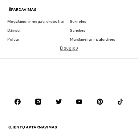
IŠPARDAVIMAS
Megztiniai ir megzti drabužiai
Suknelės
Džinsai
Striukės
Paltai
Marškinėliai ir palaidinės
Daugiau
Kelnės
Apatiniai
Sijonai
Palaidinės ir tunikos
Džemperiai
Švarkai
Maudymosi drabužiai
Kombinezonai
Dideli dydžiai
Drabužiai nėščiosioms
Batai
Sportas
Aksesuarai
Premium
DRABUŽIAI
KLIENTŲ APTARNAVIMAS
Naujienos
Šiuo metu paklausu
Suknelės
Džinsai