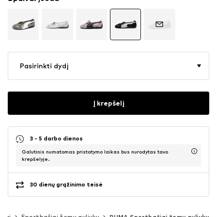
Pasirinkti dydį
Į krepšelį
3 - 5 darbo dienos
Galutinis numatomas pristatymo laikas bus nurodytas tavo
krepšelyje.
30 dienų grąžinimo teisė
čiai
Sportbačiai žemu auliuku
PUMA Sportbačiai žemu auliuku