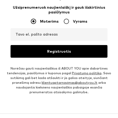
Užsiprenumeruok naujienlaiškį ir gauk išskirtinius
pasiūlymus
Moterims
Vyrams
Tavo el. pašto adresas
Registruotis
Norėčiau gauti naujienlaiškius iš ABOUT YOU apie dabartines
tendencijas, pasiūlymus ir kuponus pagal
Privatumo politika
. Savo
sutikimą gali bet kada atšaukti ir jis galios ateityje, siunčiant
pranešimą adresu
klientuaptarnavimas@aboutyou.lt
arba
naudojantis kiekvieno naujienlaiškio pabaigoje esančia
prenumeratos atsisakymo galimybe.