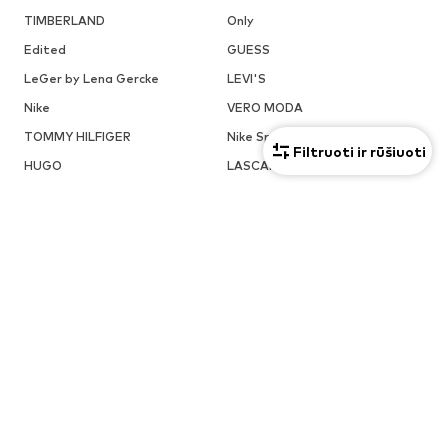
TIMBERLAND
Only
Edited
GUESS
LeGer by Lena Gercke
LEVI'S
Nike
VERO MODA
TOMMY HILFIGER
Nike Sportswear
Filtruoti ir rūšiuoti
HUGO
LASCANA
IŠPARDAVIMAS
Megztiniai ir megzti drabužiai
Suknelės
Džinsai
Striukės
Paltai
Marškinėliai ir palaidinės
Daugiau
Kelnės
Apatiniai
Sijonai
Palaidinės ir tunikos
Džemperiai
Švarkai