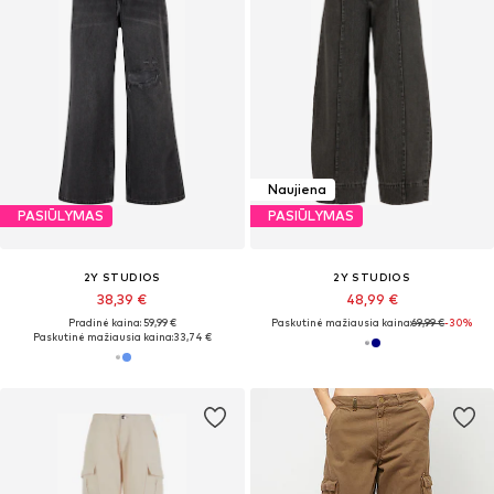
Naujiena
PASIŪLYMAS
PASIŪLYMAS
2Y STUDIOS
2Y STUDIOS
38,39 €
48,99 €
Pradinė kaina: 59,99 €
Paskutinė mažiausia kaina:
69,99 €
-30%
Paskutinė mažiausia kaina:
33,74 €