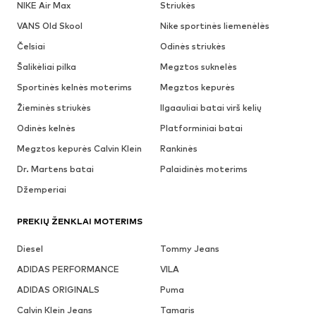
NIKE Air Max
Striukės
VANS Old Skool
Nike sportinės liemenėlės
Čelsiai
Odinės striukės
Šalikėliai pilka
Megztos suknelės
Sportinės kelnės moterims
Megztos kepurės
Žieminės striukės
Ilgaauliai batai virš kelių
Odinės kelnės
Platforminiai batai
Megztos kepurės Calvin Klein
Rankinės
Dr. Martens batai
Palaidinės moterims
Džemperiai
PREKIŲ ŽENKLAI MOTERIMS
Diesel
Tommy Jeans
ADIDAS PERFORMANCE
VILA
ADIDAS ORIGINALS
Puma
Calvin Klein Jeans
Tamaris