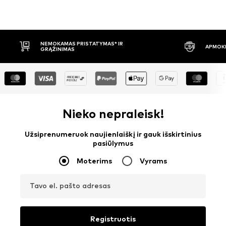
AS PRISTATYMAS* IR
APMOKĖJIMAS PRISTAČIUS
MAS
Nieko nepraleisk!
Užsiprenumeruok naujienlaiškį ir gauk išskirtinius
pasiūlymus
Moterims
Vyrams
Tavo el. pašto adresas
Registruotis