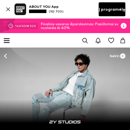
ABOUT YOU App
Į programėlę
(152 700)
Finalinis vasaros išpardavimas: Pasiūlymai su
14
H
50
M
31
S
nuolaida iki 60%
Sekti