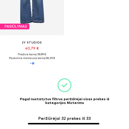
PASIŪLYMAS
2Y STUDIOS
40,79 €
Pradinė kaina: 59,99 €
Paskutinė mažiausia kaina:
38,39 €
Pagal nustatytus filtrus peržiūrėjai visas prekes iš
kategorijos Moterims
Peržiūrėjai 32 prekes iš 33