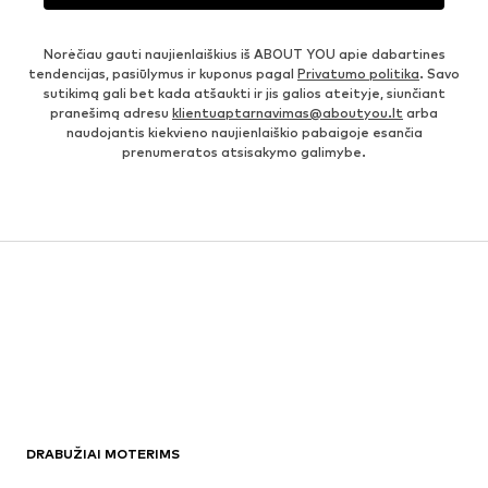
Norėčiau gauti naujienlaiškius iš ABOUT YOU apie dabartines
tendencijas, pasiūlymus ir kuponus pagal
Privatumo politika
. Savo
sutikimą gali bet kada atšaukti ir jis galios ateityje, siunčiant
pranešimą adresu
klientuaptarnavimas@aboutyou.lt
arba
naudojantis kiekvieno naujienlaiškio pabaigoje esančia
prenumeratos atsisakymo galimybe.
DRABUŽIAI MOTERIMS