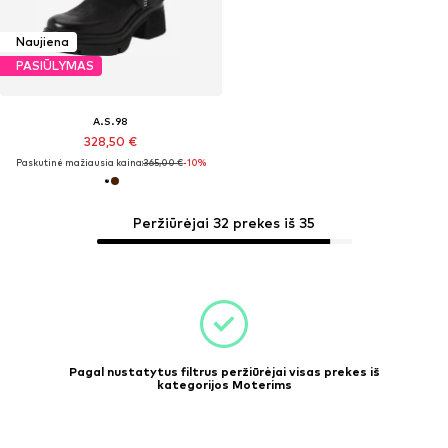
Naujiena
PASIŪLYMAS
A.S.98
328,50 €
Paskutinė mažiausia kaina:
365,00 €
-10%
Peržiūrėjai 32 prekes iš 35
Pagal nustatytus filtrus peržiūrėjai visas prekes iš
kategorijos Moterims