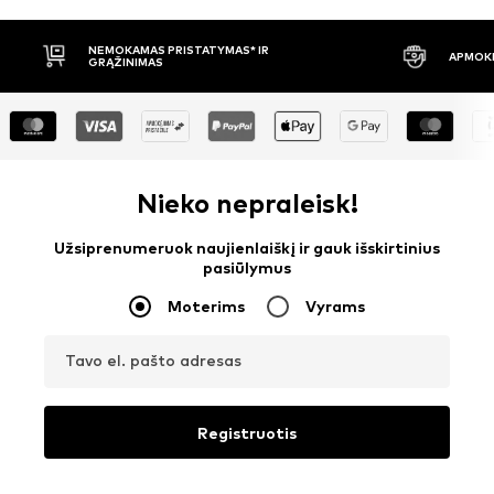
APMOKĖJIMAS PRISTAČIUS
30 DIENŲ 
Nieko nepraleisk!
Užsiprenumeruok naujienlaiškį ir gauk išskirtinius
pasiūlymus
Moterims
Vyrams
Tavo el. pašto adresas
Registruotis