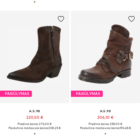
PASIŪLYMAS
PASIŪLYMAS
A.S.98
A.S.98
220,50 €
206,10 €
Pradinė kaina: 275,00 €
Pradinė kaina: 259,00 €
Paskutinė mažiausia kaina:
208,25 €
Paskutinė mažiausia kaina:
194,65 €