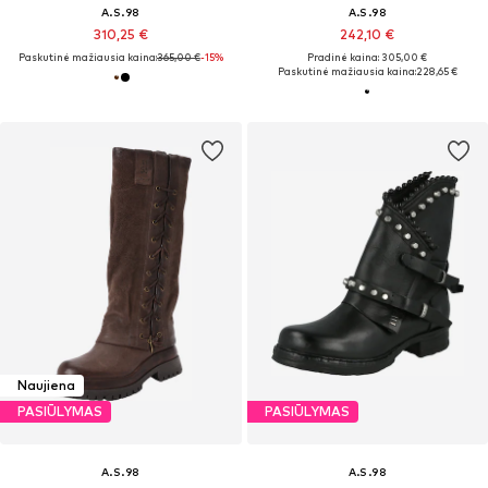
A.S.98
A.S.98
310,25 €
242,10 €
Paskutinė mažiausia kaina:
365,00 €
-15%
Pradinė kaina: 305,00 €
Paskutinė mažiausia kaina:
228,65 €
Naujiena
PASIŪLYMAS
PASIŪLYMAS
A.S.98
A.S.98