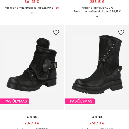
361,25 €
288,15 €
Paskutinė mažiausia kaina:
425,00 €
-15%
Pradinė kaina: 339,00 €
Paskutinė mažiausia kaina:
288,15 €
PASIŪLYMAS
PASIŪLYMAS
A.S.98
A.S.98
206,10 €
260,10 €