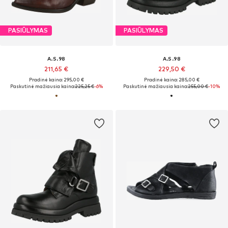
PASIŪLYMAS
PASIŪLYMAS
A.S.98
A.S.98
211,65 €
229,50 €
Pradinė kaina: 295,00 €
Pradinė kaina: 285,00 €
Paskutinė mažiausia kaina:
225,25 €
-6%
Paskutinė mažiausia kaina:
255,00 €
-10%