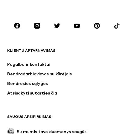
Dideli dydžiai
Drabužiai nėščiosioms
Batai
Sportas
Aksesuarai
Premium
DRABUŽIAI
KLIENTŲ APTARNAVIMAS
Naujienos
Šiuo metu paklausu
Suknelės
Džinsai
Pagalba ir kontaktai
Marškinėliai ir palaidinės
Kelnės
Bendradarbiavimas su kūrėjais
Striukės
Megztiniai ir megzti drabužiai
Bendrosios sąlygos
Apatiniai
Palaidinės ir tunikos
Atsisakyti sutarties čia
Paltai
Sijonai
Maudymosi drabužiai
Džemperiai
Švarkai
Kombinezonai
SAUGUS APSIPIRKIMAS
Dideli dydžiai
Drabužiai nėščiosioms
Proginiai
Išskirtiniai
Su mumis tavo duomenys saugūs!