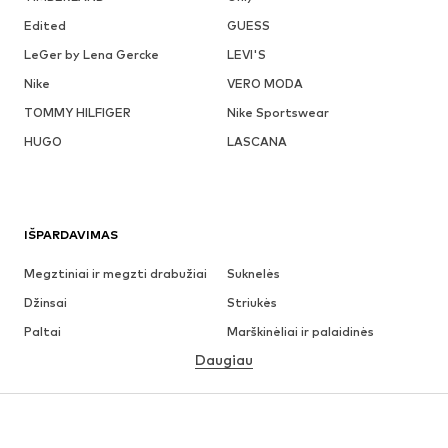
Edited
GUESS
LeGer by Lena Gercke
LEVI'S
Nike
VERO MODA
TOMMY HILFIGER
Nike Sportswear
HUGO
LASCANA
IŠPARDAVIMAS
Megztiniai ir megzti drabužiai
Suknelės
Džinsai
Striukės
Paltai
Marškinėliai ir palaidinės
Daugiau
Kelnės
Apatiniai
Sijonai
Palaidinės ir tunikos
Džemperiai
Švarkai
Maudymosi drabužiai
Kombinezonai