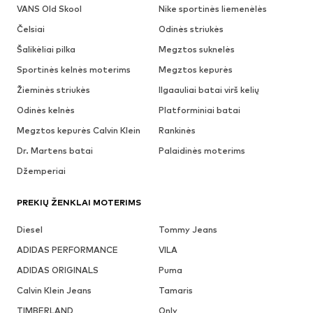
VANS Old Skool
Nike sportinės liemenėlės
Čelsiai
Odinės striukės
Šalikėliai pilka
Megztos suknelės
Sportinės kelnės moterims
Megztos kepurės
Žieminės striukės
Ilgaauliai batai virš kelių
Odinės kelnės
Platforminiai batai
Megztos kepurės Calvin Klein
Rankinės
Dr. Martens batai
Palaidinės moterims
Džemperiai
PREKIŲ ŽENKLAI MOTERIMS
Diesel
Tommy Jeans
ADIDAS PERFORMANCE
VILA
ADIDAS ORIGINALS
Puma
Calvin Klein Jeans
Tamaris
TIMBERLAND
Only