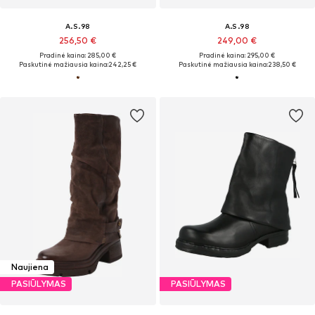
A.S.98
A.S.98
256,50 €
249,00 €
Pradinė kaina: 285,00 €
Pradinė kaina: 295,00 €
Paskutinė mažiausia kaina:
242,25 €
Paskutinė mažiausia kaina:
238,50 €
Naujiena
PASIŪLYMAS
PASIŪLYMAS