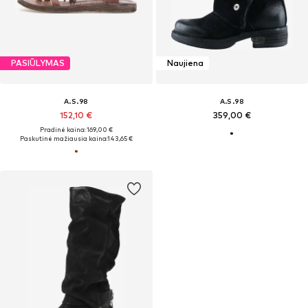
PASIŪLYMAS
Naujiena
A.S.98
A.S.98
152,10 €
359,00 €
Pradinė kaina: 169,00 €
Paskutinė mažiausia kaina:
143,65 €