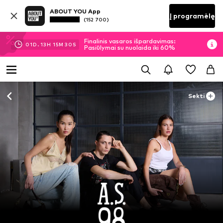
ABOUT YOU App
Į programėlę
(152 700)
Finalinis vasaros išpardavimas:
01
D.
13
H
15
M
29
S
Pasiūlymai su nuolaida iki 60%
Sekti