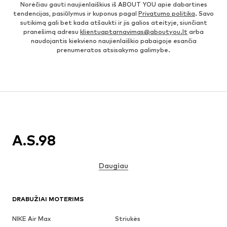
Norėčiau gauti naujienlaiškius iš ABOUT YOU apie dabartines
tendencijas, pasiūlymus ir kuponus pagal
Privatumo politika
. Savo
sutikimą gali bet kada atšaukti ir jis galios ateityje, siunčiant
pranešimą adresu
klientuaptarnavimas@aboutyou.lt
arba
naudojantis kiekvieno naujienlaiškio pabaigoje esančia
prenumeratos atsisakymo galimybe.
A.S.98
Daugiau
DRABUŽIAI MOTERIMS
NIKE Air Max
Striukės