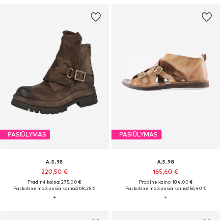
PASIŪLYMAS
PASIŪLYMAS
A.S.98
A.S.98
220,50 €
165,60 €
Pradinė kaina: 275,00 €
Pradinė kaina: 184,00 €
Paskutinė mažiausia kaina:
208,25 €
Paskutinė mažiausia kaina:
156,40 €