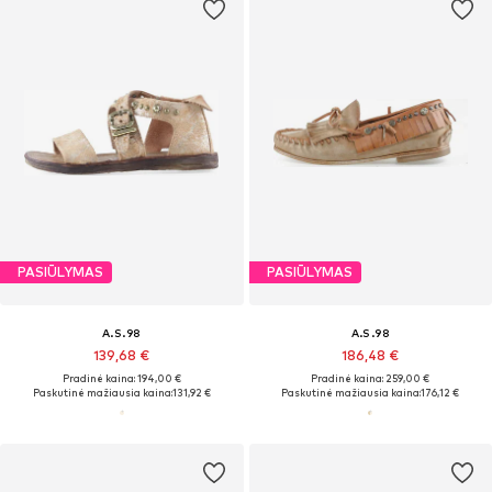
PASIŪLYMAS
PASIŪLYMAS
A.S.98
A.S.98
139,68 €
186,48 €
Pradinė kaina: 194,00 €
Pradinė kaina: 259,00 €
Paskutinė mažiausia kaina:
131,92 €
Paskutinė mažiausia kaina:
176,12 €