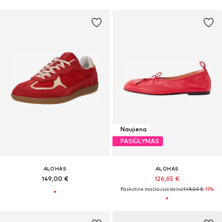
Naujiena
PASIŪLYMAS
ALOHAS
ALOHAS
149,00 €
126,65 €
Paskutinė mažiausia kaina:
149,00 €
-15%