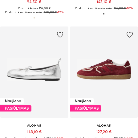
94,50 €
143,10 €
Pradinė kaina: 159,00 €
Paskutinė mažiausia kaina:
159,00 €
-10%
Paskutinė mažiausia kaina:
108,00 €
-12%
Naujiena
Naujiena
PASIŪLYMAS
PASIŪLYMAS
ALOHAS
ALOHAS
143,10 €
127,20 €