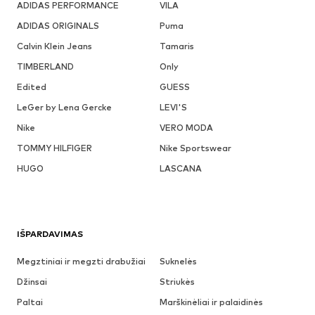
ADIDAS PERFORMANCE
VILA
ADIDAS ORIGINALS
Puma
Calvin Klein Jeans
Tamaris
TIMBERLAND
Only
Edited
GUESS
LeGer by Lena Gercke
LEVI'S
Nike
VERO MODA
TOMMY HILFIGER
Nike Sportswear
HUGO
LASCANA
IŠPARDAVIMAS
Megztiniai ir megzti drabužiai
Suknelės
Džinsai
Striukės
Paltai
Marškinėliai ir palaidinės