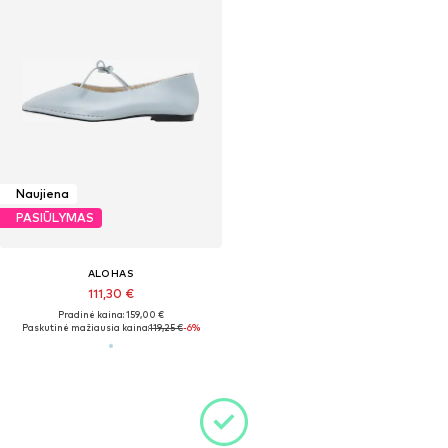
Naujiena
PASIŪLYMAS
ALOHAS
111,30 €
Pradinė kaina: 159,00 €
Paskutinė mažiausia kaina:
119,25 €
-6%