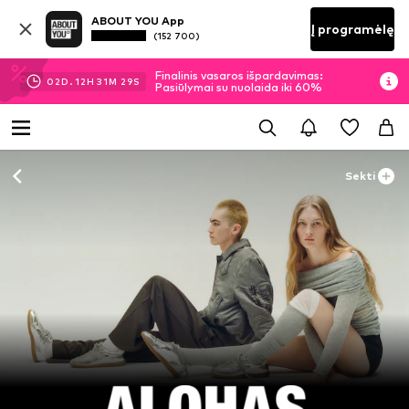
ABOUT YOU App
Į programėlę
(152 700)
Finalinis vasaros išpardavimas:
02
D.
12
H
31
M
28
S
Pasiūlymai su nuolaida iki 60%
Sekti