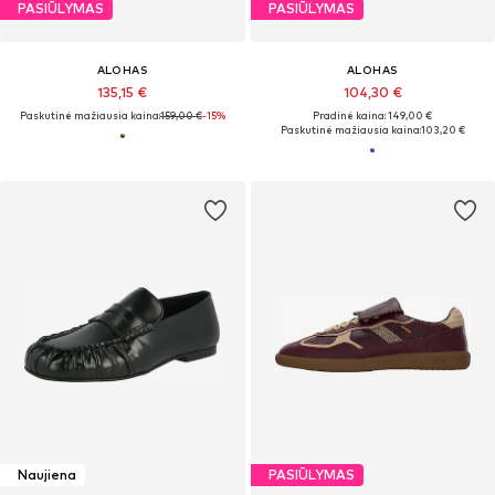
PASIŪLYMAS
PASIŪLYMAS
ALOHAS
ALOHAS
135,15 €
104,30 €
Paskutinė mažiausia kaina:
159,00 €
-15%
Pradinė kaina: 149,00 €
Paskutinė mažiausia kaina:
103,20 €
Naujiena
PASIŪLYMAS