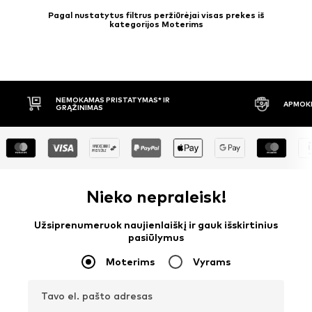
Pagal nustatytus filtrus peržiūrėjai visas prekes iš
kategorijos Moterims
APMOKĖJIMAS PRISTAČIUS
30 DIE
Nieko nepraleisk!
Užsiprenumeruok naujienlaiškį ir gauk išskirtinius
pasiūlymus
Moterims
Vyrams
Tavo el. pašto adresas