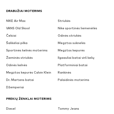
DRABUŽIAI MOTERIMS
NIKE Air Max
Striukės
VANS Old Skool
Nike sportinės liemenėlės
Čelsiai
Odinės striukės
Šalikėliai pilka
Megztos suknelės
Sportinės kelnės moterims
Megztos kepurės
Žieminės striukės
Ilgaauliai batai virš kelių
Odinės kelnės
Platforminiai batai
Megztos kepurės Calvin Klein
Rankinės
Dr. Martens batai
Palaidinės moterims
Džemperiai
PREKIŲ ŽENKLAI MOTERIMS
Diesel
Tommy Jeans