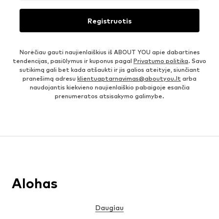
Registruotis
Norėčiau gauti naujienlaiškius iš ABOUT YOU apie dabartines
tendencijas, pasiūlymus ir kuponus pagal
Privatumo politika
. Savo
sutikimą gali bet kada atšaukti ir jis galios ateityje, siunčiant
pranešimą adresu
klientuaptarnavimas@aboutyou.lt
arba
naudojantis kiekvieno naujienlaiškio pabaigoje esančia
prenumeratos atsisakymo galimybe.
Alohas
Daugiau