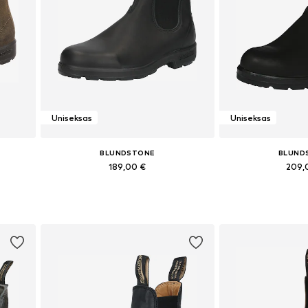
Uniseksas
Uniseksas
BLUNDSTONE
BLUND
189,00 €
209,
Yra daugybė dydžių
Yra daugy
Į krepšelį
Į kre