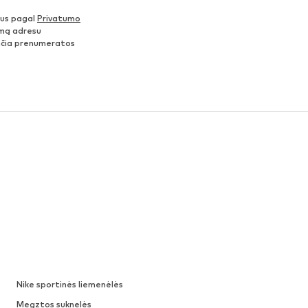
nus pagal
Privatumo
šimą adresu
ančia prenumeratos
Nike sportinės liemenėlės
Megztos suknelės