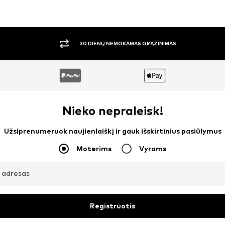
30 DIENŲ NEMOKAMAS GRĄŽINIMAS
Nieko nepraleisk!
Užsiprenumeruok naujienlaiškį ir gauk išskirtinius pasiūlymus
Moterims
Vyrams
o adresas
Registruotis