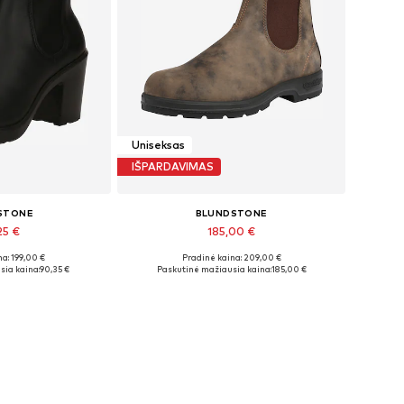
Uniseksas
IŠPARDAVIMAS
STONE
BLUNDSTONE
25 €
185,00 €
a: 199,00 €
Pradinė kaina: 209,00 €
bė dydžių
Yra daugybė dydžių
sia kaina:
90,35 €
Paskutinė mažiausia kaina:
185,00 €
pšelį
Į krepšelį