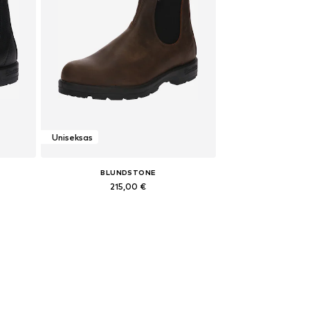
Uniseksas
BLUNDSTONE
215,00 €
Yra daugybė dydžių
Į krepšelį