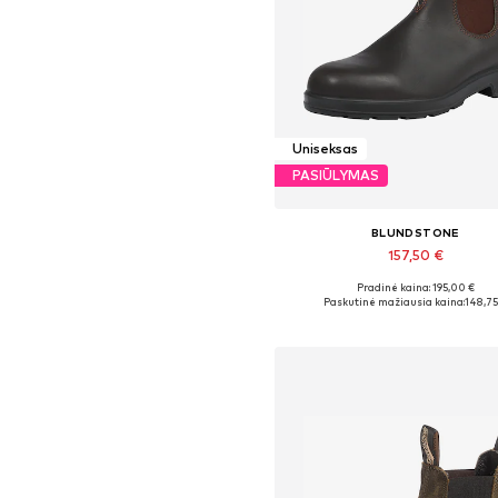
Uniseksas
PASIŪLYMAS
BLUNDSTONE
157,50 €
Pradinė kaina: 195,00 €
Yra daugybė dydžių
Paskutinė mažiausia kaina:
148,75
Į krepšelį