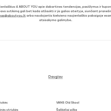
jienlaiškius iš ABOUT YOU apie dabartines tendencijas, pasiūlymus ir kupo
Savo sutikimą gali bet kada atšaukti ir jis galios ateityje, siunčiant prane
imas@aboutyou.lt
arba naudojantis kiekvieno naujienlaiškio pabaigoje es
atsisakymo galimybe.
Daugiau
iukės
VANS Old Skool
nės striukės
Šalikėliai pilka