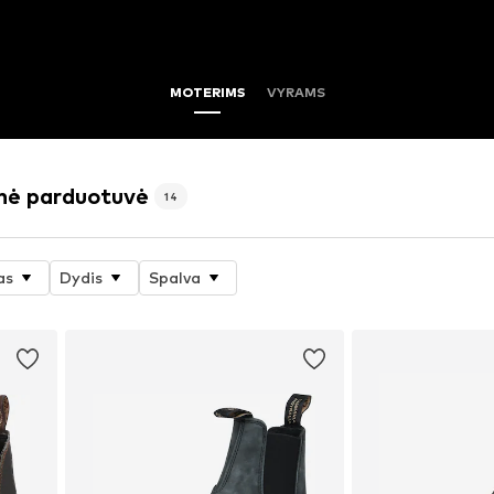
MOTERIMS
VYRAMS
inė parduotuvė
14
as
Dydis
Spalva