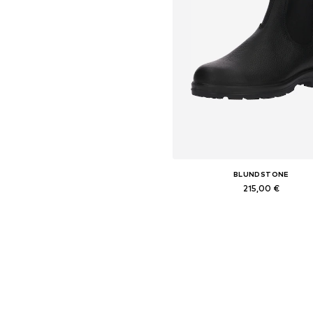
BLUNDSTONE
215,00 €
Yra daugybė dydžių
Į krepšelį