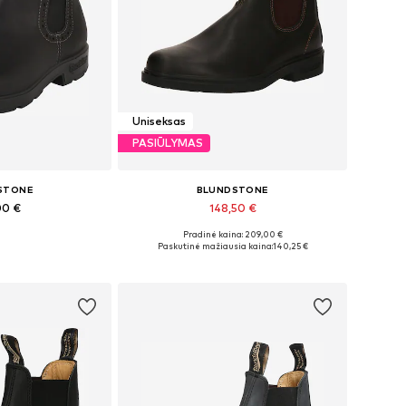
Uniseksas
PASIŪLYMAS
STONE
BLUNDSTONE
00 €
148,50 €
Pradinė kaina: 209,00 €
bė dydžių
Yra daugybė dydžių
Paskutinė mažiausia kaina:
140,25 €
pšelį
Į krepšelį