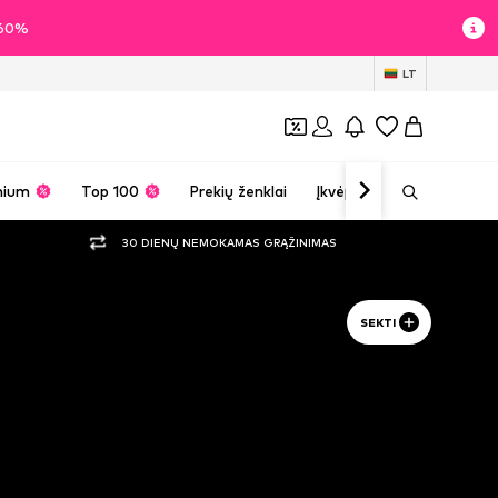
i 60%
LT
mium
Top 100
Prekių ženklai
Įkvėpimas
30 DIENŲ NEMOKAMAS GRĄŽINIMAS
SEKTI