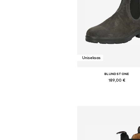
Uniseksas
BLUNDSTONE
189,00 €
Yra daugybė dydžių
Į krepšelį