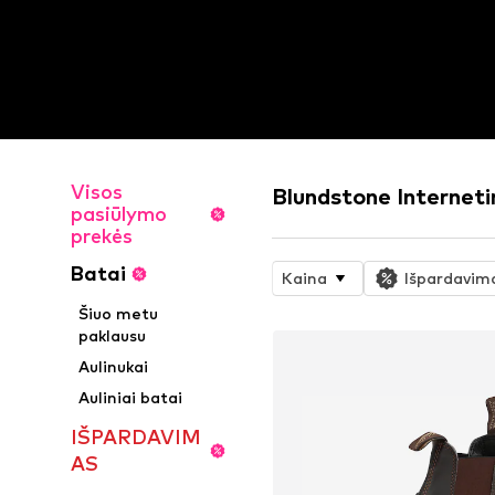
Visos
Blundstone Internet
pasiūlymo
prekės
Batai
Kaina
Išpardavim
Šiuo metu
paklausu
Aulinukai
Auliniai batai
IŠPARDAVIM
AS