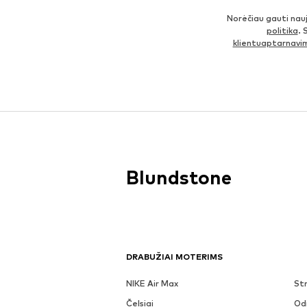
Norėčiau gauti nau
politika
. 
klientuaptarnav
Blundstone
DRABUŽIAI MOTERIMS
NIKE Air Max
Str
Čelsiai
Odi