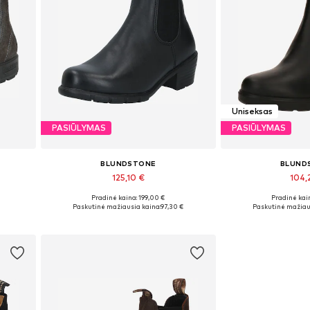
Uniseksas
PASIŪLYMAS
PASIŪLYMAS
BLUNDSTONE
BLUND
125,10 €
104,
Pradinė kaina: 199,00 €
Pradinė kain
Galimi dydžiai: 35,5, 36, 38, 40, 40,5
Yra daugy
Paskutinė mažiausia kaina:
97,30 €
Paskutinė mažiau
Į krepšelį
Į kre