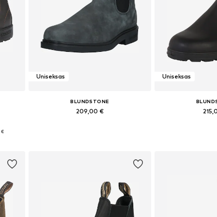
Uniseksas
Uniseksas
BLUNDSTONE
BLUND
209,00 €
215,
Yra daugybė dydžių
Yra daugy
 €
Į krepšelį
Į kre