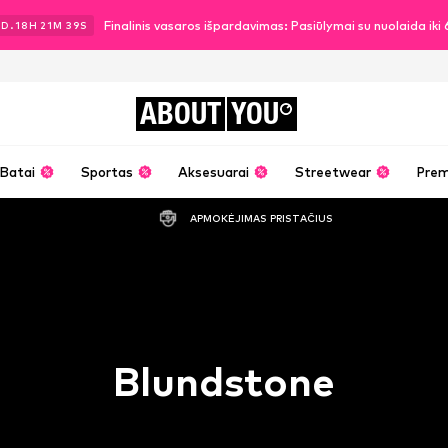
Finalinis vasaros išpardavimas: Pasiūlymai su nuolaida ik
2
D.
18
H
21
M
37
S
ABOUT
YOU
Batai
Sportas
Aksesuarai
Streetwear
Pre
APMOKĖJIMAS PRISTAČIUS
Blundstone