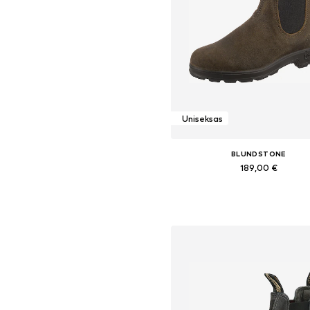
Uniseksas
BLUNDSTONE
189,00 €
Yra daugybė dydžių
Į krepšelį