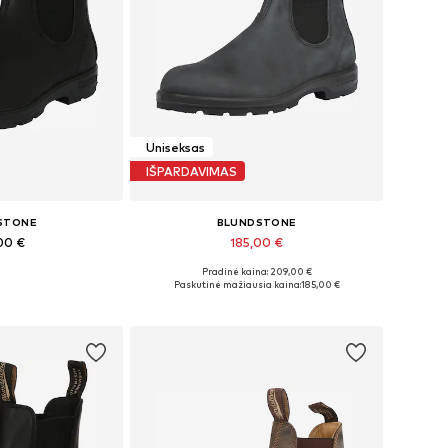
Uniseksas
IŠPARDAVIMAS
STONE
BLUNDSTONE
00 €
185,00 €
Pradinė kaina: 209,00 €
bė dydžių
Yra daugybė dydžių
Paskutinė mažiausia kaina:
185,00 €
pšelį
Į krepšelį