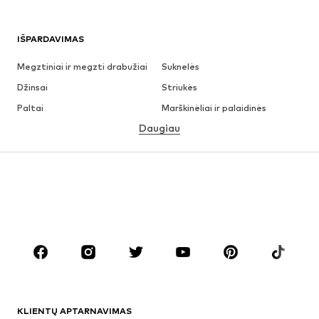
IŠPARDAVIMAS
Megztiniai ir megzti drabužiai
Suknelės
Džinsai
Striukės
Paltai
Marškinėliai ir palaidinės
Daugiau
Kelnės
Apatiniai
Sijonai
Palaidinės ir tunikos
Džemperiai
Švarkai
Maudymosi drabužiai
Kombinezonai
Dideli dydžiai
Drabužiai nėščiosioms
Batai
Sportas
Aksesuarai
Premium
DRABUŽIAI
KLIENTŲ APTARNAVIMAS
Naujienos
Šiuo metu paklausu