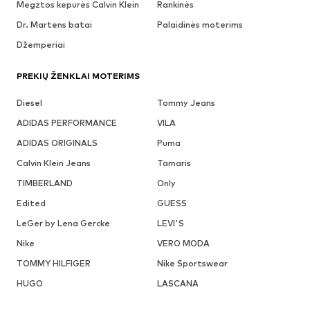
Megztos kepurės Calvin Klein
Rankinės
Dr. Martens batai
Palaidinės moterims
Džemperiai
PREKIŲ ŽENKLAI MOTERIMS
Diesel
Tommy Jeans
ADIDAS PERFORMANCE
VILA
ADIDAS ORIGINALS
Puma
Calvin Klein Jeans
Tamaris
TIMBERLAND
Only
Edited
GUESS
LeGer by Lena Gercke
LEVI'S
Nike
VERO MODA
TOMMY HILFIGER
Nike Sportswear
HUGO
LASCANA