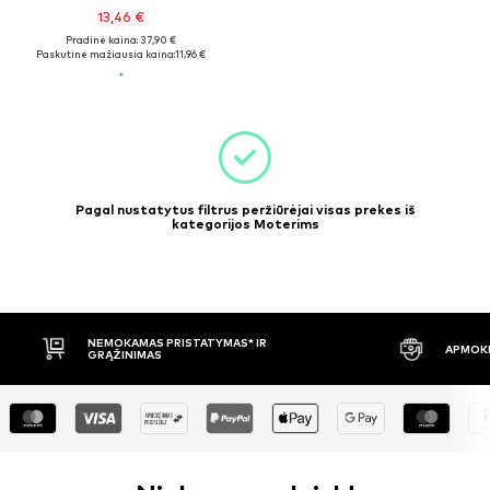
13,46 €
Pradinė kaina: 37,90 €
Paskutinė mažiausia kaina:
11,96 €
Pagal nustatytus filtrus peržiūrėjai visas prekes iš
kategorijos Moterims
NEMOKAMAS PRISTATYMAS* IR
APMOKĖ
GRĄŽINIMAS