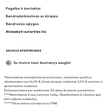
Suknelės
Džinsai
Pagalba ir kontaktai
Marškinėliai ir palaidinės
Kelnės
Bendradarbiavimas su kūrėjais
Striukės
Megztiniai ir megzti drabužiai
Bendrosios sąlygos
Apatiniai
Palaidinės ir tunikos
Atsisakyti sutarties čia
Paltai
Sijonai
Maudymosi drabužiai
Džemperiai
Švarkai
Kombinezonai
SAUGUS APSIPIRKIMAS
Dideli dydžiai
Drabužiai nėščiosioms
Proginiai
Išskirtiniai
Su mumis tavo duomenys saugūs!
Antrinis panaudojimas
*Nemokamas standartinis pristatymas į atsiėmimo punktus
BATAI
užsakymams nuo 24,90 €, kitais atvejais taikomas 3,90 € siuntimo ir
aptarnavimo mokestis.
Naujienos
Šiuo metu paklausu
Žemiausia kaina per paskutines 30 dienų iki kainos sumažinimo.
****Nemokamai iš visų Lietuvos tinklų. Skambučiams iš užsienio gali
Sportbačiai
Aulinukai
būti taikomi mokesčiai.
Batai su kulniukais
Auliniai batai
******Visos kainos nurodytos su PVM.