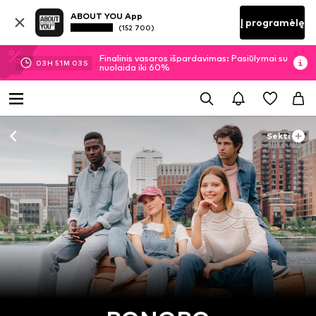
ABOUT YOU App
Į programėlę
(152 700)
Finalinis vasaros išpardavimas: Pasiūlymai su
03
H
51
M
02
S
nuolaida iki 60%
Sekti