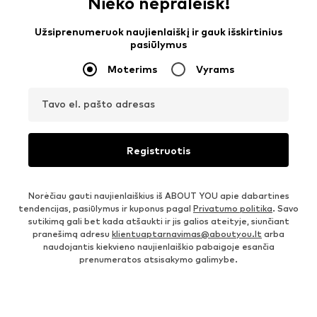
Nieko nepraleisk!
Užsiprenumeruok naujienlaiškį ir gauk išskirtinius
pasiūlymus
Moterims
Vyrams
Tavo el. pašto adresas
Registruotis
Norėčiau gauti naujienlaiškius iš ABOUT YOU apie dabartines
tendencijas, pasiūlymus ir kuponus pagal
Privatumo politika
. Savo
sutikimą gali bet kada atšaukti ir jis galios ateityje, siunčiant
pranešimą adresu
klientuaptarnavimas@aboutyou.lt
arba
naudojantis kiekvieno naujienlaiškio pabaigoje esančia
prenumeratos atsisakymo galimybe.