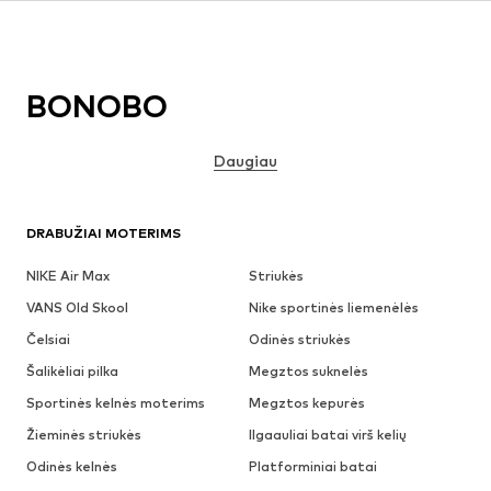
BONOBO
Daugiau
DRABUŽIAI MOTERIMS
NIKE Air Max
Striukės
VANS Old Skool
Nike sportinės liemenėlės
Čelsiai
Odinės striukės
Šalikėliai pilka
Megztos suknelės
Sportinės kelnės moterims
Megztos kepurės
Žieminės striukės
Ilgaauliai batai virš kelių
Odinės kelnės
Platforminiai batai