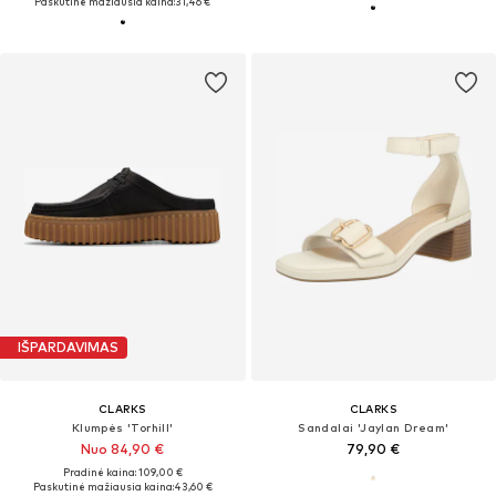
Paskutinė mažiausia kaina:
31,46 €
IŠPARDAVIMAS
CLARKS
CLARKS
Klumpės 'Torhill'
Sandalai 'Jaylan Dream'
Nuo 84,90 €
79,90 €
Pradinė kaina: 109,00 €
Paskutinė mažiausia kaina:
43,60 €