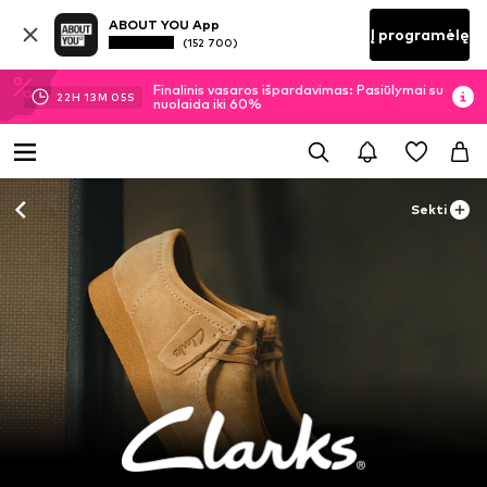
ABOUT YOU App
Į programėlę
(152 700)
Finalinis vasaros išpardavimas: Pasiūlymai su
22
H
13
M
04
S
nuolaida iki 60%
Sekti