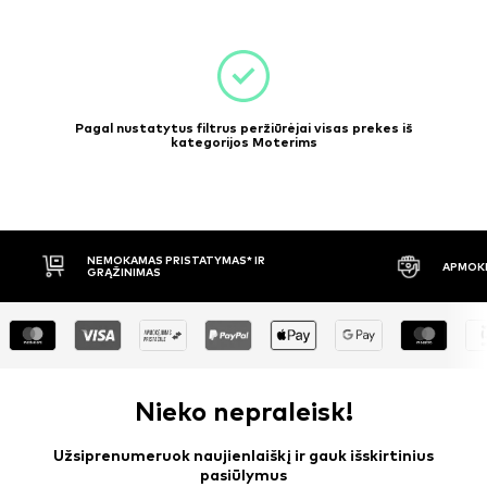
Pagal nustatytus filtrus peržiūrėjai visas prekes iš
kategorijos Moterims
APMOKĖJIMAS PRISTAČIUS
30 DIENŲ 
Nieko nepraleisk!
Užsiprenumeruok naujienlaiškį ir gauk išskirtinius
pasiūlymus