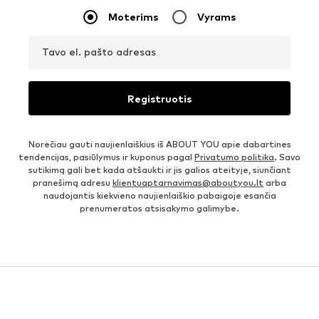
Moterims
Vyrams
Tavo el. pašto adresas
Registruotis
Norėčiau gauti naujienlaiškius iš ABOUT YOU apie dabartines
tendencijas, pasiūlymus ir kuponus pagal
Privatumo politika
. Savo
sutikimą gali bet kada atšaukti ir jis galios ateityje, siunčiant
pranešimą adresu
klientuaptarnavimas@aboutyou.lt
arba
naudojantis kiekvieno naujienlaiškio pabaigoje esančia
prenumeratos atsisakymo galimybe.