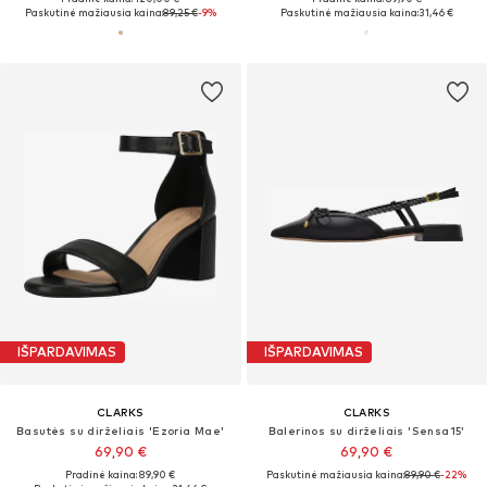
Paskutinė mažiausia kaina:
89,25 €
-9%
Paskutinė mažiausia kaina:
31,46 €
IŠPARDAVIMAS
IŠPARDAVIMAS
CLARKS
CLARKS
Basutės su dirželiais 'Ezoria Mae'
Balerinos su dirželiais 'Sensa15'
69,90 €
69,90 €
Pradinė kaina: 89,90 €
Paskutinė mažiausia kaina:
89,90 €
-22%