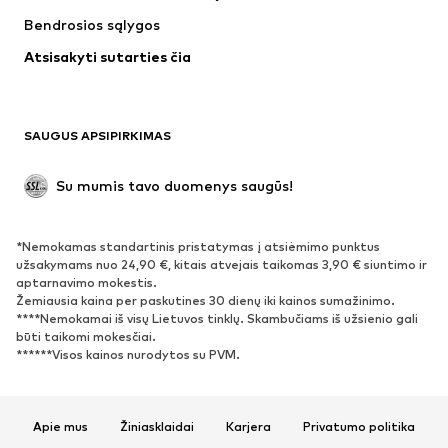
Striukės
Megztiniai ir megzti drabužiai
Bendrosios sąlygos
Apatiniai
Palaidinės ir tunikos
Atsisakyti sutarties čia
Paltai
Sijonai
Maudymosi drabužiai
Džemperiai
Švarkai
Kombinezonai
SAUGUS APSIPIRKIMAS
Dideli dydžiai
Drabužiai nėščiosioms
Proginiai
Išskirtiniai
Su mumis tavo duomenys saugūs!
Antrinis panaudojimas
*Nemokamas standartinis pristatymas į atsiėmimo punktus
BATAI
užsakymams nuo 24,90 €, kitais atvejais taikomas 3,90 € siuntimo ir
aptarnavimo mokestis.
Naujienos
Šiuo metu paklausu
Žemiausia kaina per paskutines 30 dienų iki kainos sumažinimo.
****Nemokamai iš visų Lietuvos tinklų. Skambučiams iš užsienio gali
Sportbačiai
Aulinukai
būti taikomi mokesčiai.
Batai su kulniukais
Auliniai batai
******Visos kainos nurodytos su PVM.
Basutės ir šlepetės
Bateliai
Sportiniai batai
Balerinos
Apie mus
Žiniasklaidai
Karjera
Privatumo politika
Įsispiriami bateliai
Šlepetės