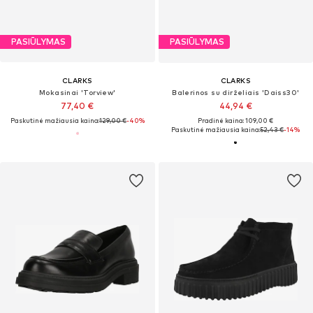
PASIŪLYMAS
PASIŪLYMAS
CLARKS
CLARKS
Mokasinai 'Torview'
Balerinos su dirželiais 'Daiss30'
77,40 €
44,94 €
Paskutinė mažiausia kaina:
129,00 €
-40%
Pradinė kaina: 109,00 €
Paskutinė mažiausia kaina:
52,43 €
-14%