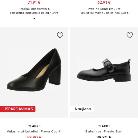
71,91 €
62,91 €
Pradinė kaina: 89,90 €
Pradinė kaina: 119,00 €
Paskutinė mažiausia kaina:
71,91 €
Paskutinė mažiausia kaina:
33,96 €
IŠPARDAVIMAS
Naujiena
CLARKS
CLARKS
Vakariniai bateliai 'Freva Court'
Balerinos 'Previa Bar'
69,90 €
89,90 €