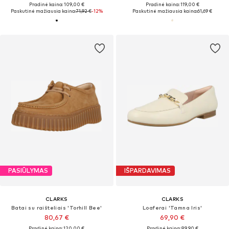
Pradinė kaina: 109,00 €
Pradinė kaina: 119,00 €
Paskutinė mažiausia kaina:
71,92 €
-12%
Paskutinė mažiausia kaina:
61,69 €
PASIŪLYMAS
IŠPARDAVIMAS
CLARKS
CLARKS
Batai su raišteliais 'Torhill Bee'
Loaferai 'Tamna Iris'
80,67 €
69,90 €
Pradinė kaina: 120,00 €
Pradinė kaina: 89,90 €