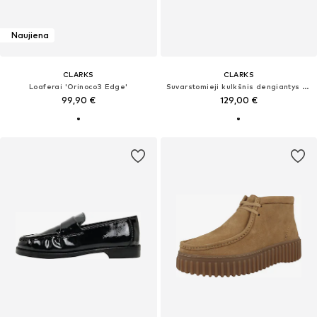
Naujiena
CLARKS
CLARKS
Loaferai 'Orinoco3 Edge'
Suvarstomieji kulkšnis dengiantys batai 'Torhill Moss'
99,90 €
129,00 €