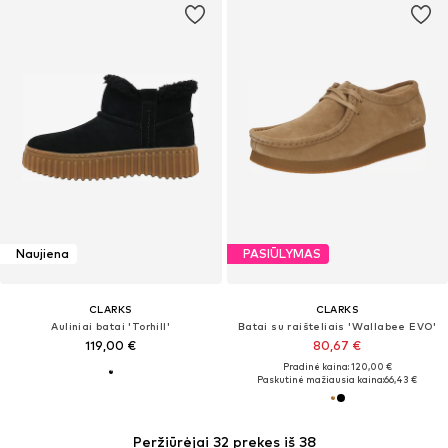
Naujiena
PASIŪLYMAS
CLARKS
CLARKS
Auliniai batai 'Torhill'
Batai su raišteliais 'Wallabee EVO'
119,00 €
80,67 €
Pradinė kaina: 120,00 €
Paskutinė mažiausia kaina:
66,43 €
Peržiūrėjai 32 prekes iš 38