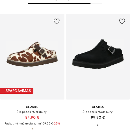
IŠPARDAVIMAS
CLARKS
CLARKS
Šlepetės 'Solsbury'
Šlepetės 'Solsbury'
84,90 €
99,90 €
Paskutinė mažiausia kaina:
109,00 €
-22%