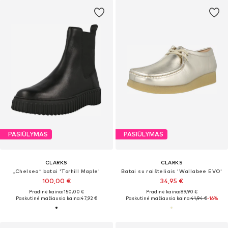
PASIŪLYMAS
PASIŪLYMAS
CLARKS
CLARKS
„Chelsea“ batai 'Torhill Maple'
Batai su raišteliais 'Wallabee EVO'
100,00 €
34,95 €
Pradinė kaina: 150,00 €
Pradinė kaina: 89,90 €
Paskutinė mažiausia kaina:
47,92 €
Paskutinė mažiausia kaina:
41,94 €
-16%