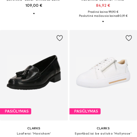
109,00 €
84,92 €
Pradinė kaina: 99,90 €
Paskutinė mažiausia kaina:
80,91 €
PASIŪLYMAS
PASIŪLYMAS
CLARKS
CLARKS
Loaferai 'Havisham'
Sportbačiai be auliuko 'Hollyrose'