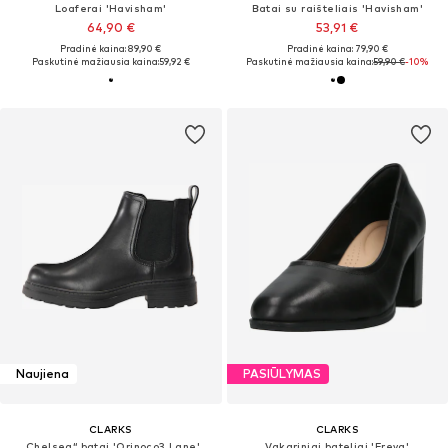
Loaferai 'Havisham'
Batai su raišteliais 'Havisham'
64,90 €
53,91 €
Pradinė kaina: 89,90 €
Pradinė kaina: 79,90 €
Paskutinė mažiausia kaina:
59,92 €
Paskutinė mažiausia kaina:
59,90 €
-10%
Naujiena
PASIŪLYMAS
CLARKS
CLARKS
„Chelsea“ batai 'Orinoco3 Lane'
Vakariniai bateliai 'Freva'