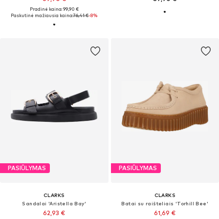
Pradinė kaina: 99,90 €
Paskutinė mažiausia kaina:
76,41 €
-8%
PASIŪLYMAS
PASIŪLYMAS
CLARKS
CLARKS
Sandalai 'Aristella Bay'
Batai su raišteliais 'Torhill Bee'
62,93 €
61,69 €