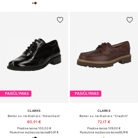
PASIŪLYMAS
PASIŪLYMAS
CLARKS
CLARKS
Batai su raišteliais 'Havisham'
Batai su raišteliais 'Cleyhill'
80,91 €
72,17 €
Pradinė kaina: 100,00 €
Pradinė kaina: 109,00 €
Paskutinė mažiausia kaina:
80,91 €
Paskutinė mažiausia kaina:
55,19 €