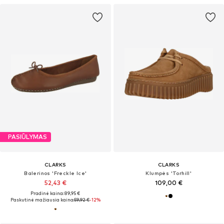
PASIŪLYMAS
CLARKS
CLARKS
Balerinos 'Freckle Ice'
Klumpės 'Torhill'
52,43 €
109,00 €
Pradinė kaina: 89,95 €
Paskutinė mažiausia kaina:
59,92 €
-12%