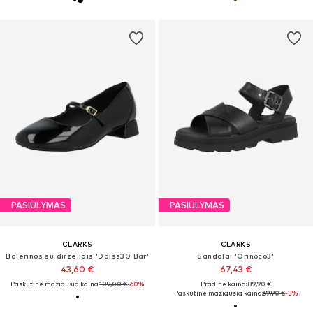
PASIŪLYMAS
PASIŪLYMAS
CLARKS
CLARKS
Balerinos su dirželiais 'Daiss30 Bar'
Sandalai 'Orinoco3'
43,60 €
67,43 €
Paskutinė mažiausia kaina:
109,00 €
-60%
Pradinė kaina: 89,90 €
Paskutinė mažiausia kaina:
69,90 €
-3%