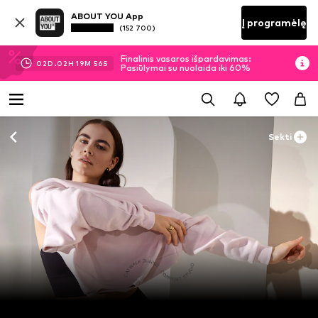
ABOUT YOU App
Į programėlę
(152 700)
Finalinis vasaros išpardavimas:
02
D.
02
H
19
M
56
S
Pasiūlymai su nuolaida iki 60%
Sekti