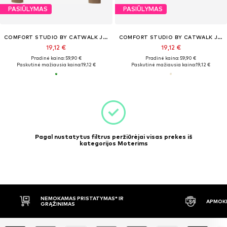
PASIŪLYMAS
PASIŪLYMAS
COMFORT STUDIO BY CATWALK JUNKIE
COMFORT STUDIO BY CATWALK JUNKIE
19,12 €
19,12 €
Pradinė kaina: 59,90 €
Pradinė kaina: 59,90 €
Paskutinė mažiausia kaina:
19,12 €
Paskutinė mažiausia kaina:
19,12 €
Pagal nustatytus filtrus peržiūrėjai visas prekes iš
kategorijos Moterims
NEMOKAMAS PRISTATYMAS* IR
APMOKĖ
GRĄŽINIMAS