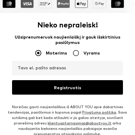
Nieko nepraleisk!
Užsiprenumeruok naujienlaiškį ir gauk išskirtinius
pasiūlymus
Moterims
Vyrams
Tavo el. pašto adresas
Registruotis
Norėčiau gauti naujienlaiškius iš ABOUT YOU apie dabartines
tendencijas, pasiūlymus ir kuponus pagal
Privatumo politika
. Savo
sutikimą gali bet kada atšaukti ir jis galios ateityje, siunčiant
pranešimą adresu
klientuaptarnavimas@aboutyou.lt
arba
naudojantis kiekvieno naujienlaiškio pabaigoje esančia
prenumeratos atsisakymo galimybe.