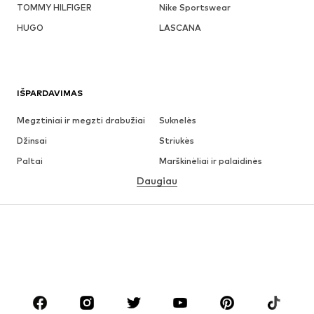
TOMMY HILFIGER
Nike Sportswear
HUGO
LASCANA
IŠPARDAVIMAS
Megztiniai ir megzti drabužiai
Suknelės
Džinsai
Striukės
Paltai
Marškinėliai ir palaidinės
Daugiau
Kelnės
Apatiniai
Sijonai
Palaidinės ir tunikos
Džemperiai
Švarkai
Maudymosi drabužiai
Kombinezonai
Dideli dydžiai
Drabužiai nėščiosioms
Batai
Sportas
Aksesuarai
Premium