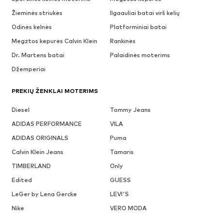
Žieminės striukės
Ilgaauliai batai virš kelių
Odinės kelnės
Platforminiai batai
Megztos kepurės Calvin Klein
Rankinės
Dr. Martens batai
Palaidinės moterims
Džemperiai
PREKIŲ ŽENKLAI MOTERIMS
Diesel
Tommy Jeans
ADIDAS PERFORMANCE
VILA
ADIDAS ORIGINALS
Puma
Calvin Klein Jeans
Tamaris
TIMBERLAND
Only
Edited
GUESS
LeGer by Lena Gercke
LEVI'S
Nike
VERO MODA