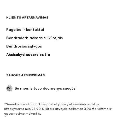
DRABUŽIAI
KLIENTŲ APTARNAVIMAS
Naujienos
Šiuo metu paklausu
Suknelės
Džinsai
Pagalba ir kontaktai
Marškinėliai ir palaidinės
Kelnės
Bendradarbiavimas su kūrėjais
Striukės
Megztiniai ir megzti drabužiai
Bendrosios sąlygos
Apatiniai
Palaidinės ir tunikos
Atsisakyti sutarties čia
Paltai
Sijonai
Maudymosi drabužiai
Džemperiai
Švarkai
Kombinezonai
SAUGUS APSIPIRKIMAS
Dideli dydžiai
Drabužiai nėščiosioms
Proginiai
Išskirtiniai
Su mumis tavo duomenys saugūs!
Antrinis panaudojimas
*Nemokamas standartinis pristatymas į atsiėmimo punktus
BATAI
užsakymams nuo 24,90 €, kitais atvejais taikomas 3,90 € siuntimo ir
aptarnavimo mokestis.
Naujienos
Šiuo metu paklausu