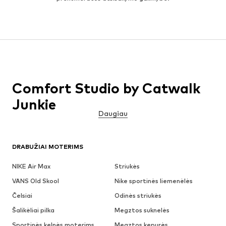
Comfort Studio by Catwalk
Junkie
Daugiau
DRABUŽIAI MOTERIMS
NIKE Air Max
Striukės
VANS Old Skool
Nike sportinės liemenėlės
Čelsiai
Odinės striukės
Šalikėliai pilka
Megztos suknelės
Sportinės kelnės moterims
Megztos kepurės