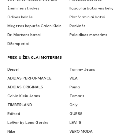
Žieminės striukės
Ilgaauliai batai virš kelių
Odinės kelnės
Platforminiai batai
Megztos kepurės Calvin Klein
Rankinės
Dr. Martens batai
Palaidinės moterims
Džemperiai
PREKIŲ ŽENKLAI MOTERIMS
Diesel
Tommy Jeans
ADIDAS PERFORMANCE
VILA
ADIDAS ORIGINALS
Puma
Calvin Klein Jeans
Tamaris
TIMBERLAND
Only
Edited
GUESS
LeGer by Lena Gercke
LEVI'S
Nike
VERO MODA