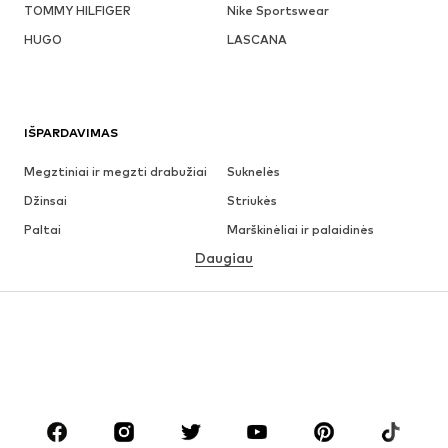
TOMMY HILFIGER
Nike Sportswear
HUGO
LASCANA
IŠPARDAVIMAS
Megztiniai ir megzti drabužiai
Suknelės
Džinsai
Striukės
Paltai
Marškinėliai ir palaidinės
Daugiau
Kelnės
Apatiniai
Sijonai
Palaidinės ir tunikos
Džemperiai
Švarkai
Maudymosi drabužiai
Kombinezonai
Dideli dydžiai
Drabužiai nėščiosioms
Batai
Sportas
Aksesuarai
Premium