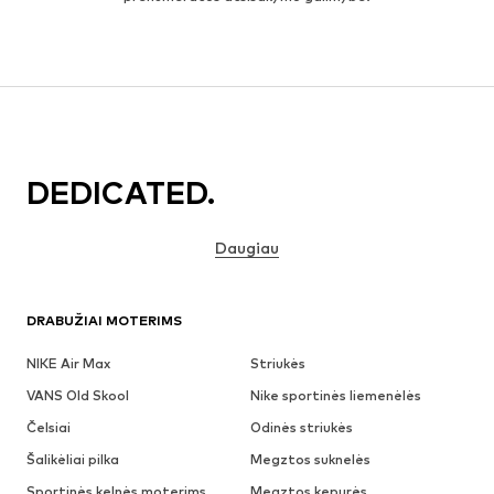
DEDICATED.
Daugiau
DRABUŽIAI MOTERIMS
NIKE Air Max
Striukės
VANS Old Skool
Nike sportinės liemenėlės
Čelsiai
Odinės striukės
Šalikėliai pilka
Megztos suknelės
Sportinės kelnės moterims
Megztos kepurės