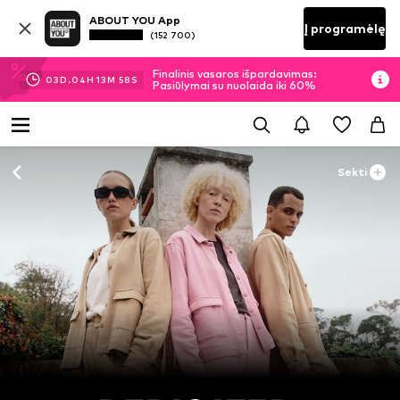
ABOUT YOU App
Į programėlę
(152 700)
Finalinis vasaros išpardavimas:
03
D.
04
H
13
M
57
S
Pasiūlymai su nuolaida iki 60%
Sekti