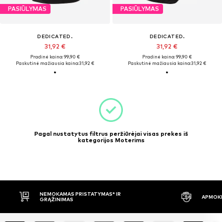
PASIŪLYMAS
PASIŪLYMAS
DEDICATED.
DEDICATED.
31,92 €
31,92 €
Pradinė kaina: 99,90 €
Pradinė kaina: 99,90 €
Paskutinė mažiausia kaina:
31,92 €
Paskutinė mažiausia kaina:
31,92 €
Pagal nustatytus filtrus peržiūrėjai visas prekes iš
kategorijos Moterims
NEMOKAMAS PRISTATYMAS* IR
APMOKĖ
GRĄŽINIMAS