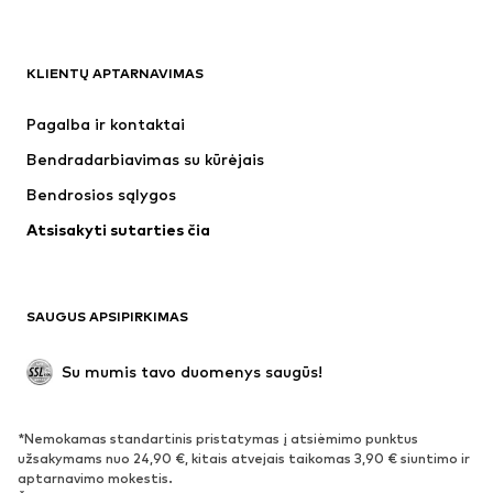
DRABUŽIAI
KLIENTŲ APTARNAVIMAS
Naujienos
Šiuo metu paklausu
Suknelės
Džinsai
Pagalba ir kontaktai
Marškinėliai ir palaidinės
Kelnės
Bendradarbiavimas su kūrėjais
Striukės
Megztiniai ir megzti drabužiai
Bendrosios sąlygos
Apatiniai
Palaidinės ir tunikos
Atsisakyti sutarties čia
Paltai
Sijonai
Maudymosi drabužiai
Džemperiai
Švarkai
Kombinezonai
SAUGUS APSIPIRKIMAS
Dideli dydžiai
Drabužiai nėščiosioms
Proginiai
Išskirtiniai
Su mumis tavo duomenys saugūs!
Antrinis panaudojimas
*Nemokamas standartinis pristatymas į atsiėmimo punktus
BATAI
užsakymams nuo 24,90 €, kitais atvejais taikomas 3,90 € siuntimo ir
aptarnavimo mokestis.
Naujienos
Šiuo metu paklausu