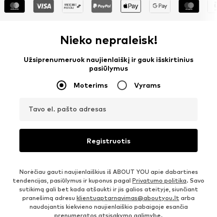
Nieko nepraleisk!
Užsiprenumeruok naujienlaiškį ir gauk išskirtinius
pasiūlymus
Moterims
Vyrams
Tavo el. pašto adresas
Registruotis
Norėčiau gauti naujienlaiškius iš ABOUT YOU apie dabartines
tendencijas, pasiūlymus ir kuponus pagal
Privatumo politika
. Savo
sutikimą gali bet kada atšaukti ir jis galios ateityje, siunčiant
pranešimą adresu
klientuaptarnavimas@aboutyou.lt
arba
naudojantis kiekvieno naujienlaiškio pabaigoje esančia
prenumeratos atsisakymo galimybe.