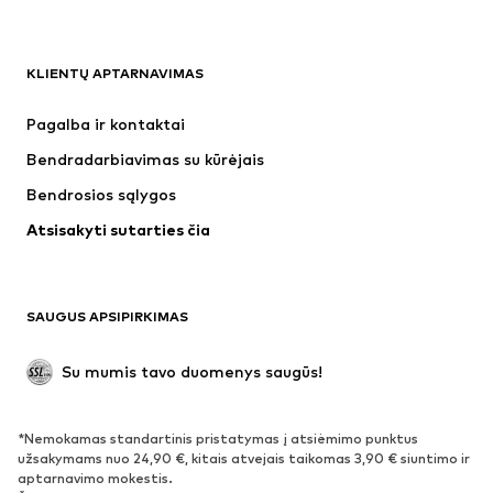
DRABUŽIAI
KLIENTŲ APTARNAVIMAS
Naujienos
Šiuo metu paklausu
Suknelės
Džinsai
Pagalba ir kontaktai
Marškinėliai ir palaidinės
Kelnės
Bendradarbiavimas su kūrėjais
Striukės
Megztiniai ir megzti drabužiai
Bendrosios sąlygos
Apatiniai
Palaidinės ir tunikos
Atsisakyti sutarties čia
Paltai
Sijonai
Maudymosi drabužiai
Džemperiai
Švarkai
Kombinezonai
SAUGUS APSIPIRKIMAS
Dideli dydžiai
Drabužiai nėščiosioms
Proginiai
Išskirtiniai
Su mumis tavo duomenys saugūs!
Antrinis panaudojimas
*Nemokamas standartinis pristatymas į atsiėmimo punktus
BATAI
užsakymams nuo 24,90 €, kitais atvejais taikomas 3,90 € siuntimo ir
aptarnavimo mokestis.
Naujienos
Šiuo metu paklausu