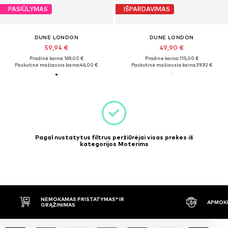
PASIŪLYMAS
IŠPARDAVIMAS
DUNE LONDON
DUNE LONDON
59,94 €
49,90 €
Pradinė kaina: 169,00 €
Pradinė kaina: 115,00 €
Paskutinė mažiausia kaina:
46,00 €
Paskutinė mažiausia kaina:
39,92 €
Pagal nustatytus filtrus peržiūrėjai visas prekes iš
kategorijos Moterims
NEMOKAMAS PRISTATYMAS* IR
APMOKĖ
GRĄŽINIMAS