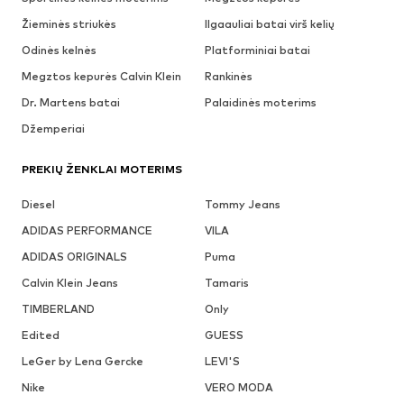
Žieminės striukės
Ilgaauliai batai virš kelių
Odinės kelnės
Platforminiai batai
Megztos kepurės Calvin Klein
Rankinės
Dr. Martens batai
Palaidinės moterims
Džemperiai
PREKIŲ ŽENKLAI MOTERIMS
Diesel
Tommy Jeans
ADIDAS PERFORMANCE
VILA
ADIDAS ORIGINALS
Puma
Calvin Klein Jeans
Tamaris
TIMBERLAND
Only
Edited
GUESS
LeGer by Lena Gercke
LEVI'S
Nike
VERO MODA