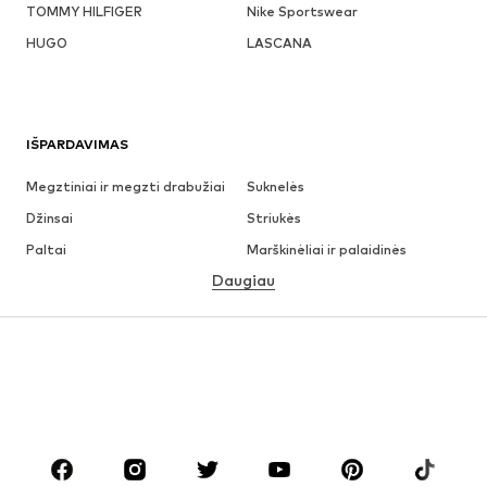
TOMMY HILFIGER
Nike Sportswear
HUGO
LASCANA
IŠPARDAVIMAS
Megztiniai ir megzti drabužiai
Suknelės
Džinsai
Striukės
Paltai
Marškinėliai ir palaidinės
Daugiau
Kelnės
Apatiniai
Sijonai
Palaidinės ir tunikos
Džemperiai
Švarkai
Maudymosi drabužiai
Kombinezonai
Dideli dydžiai
Drabužiai nėščiosioms
Batai
Sportas
Aksesuarai
Premium