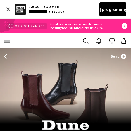
ABOUT YOU App
Į programėlę
(152 700)
Finalinis vasaros išpardavimas:
03
D.
01
H
46
M
28
S
Pasiūlymai su nuolaida iki 60%
Sekti