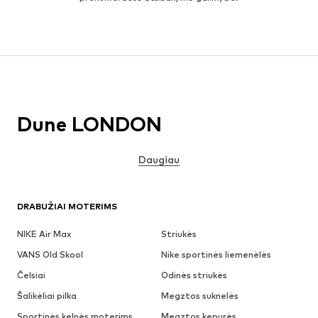
Dune LONDON
Daugiau
DRABUŽIAI MOTERIMS
NIKE Air Max
Striukės
VANS Old Skool
Nike sportinės liemenėlės
Čelsiai
Odinės striukės
Šalikėliai pilka
Megztos suknelės
Sportinės kelnės moterims
Megztos kepurės