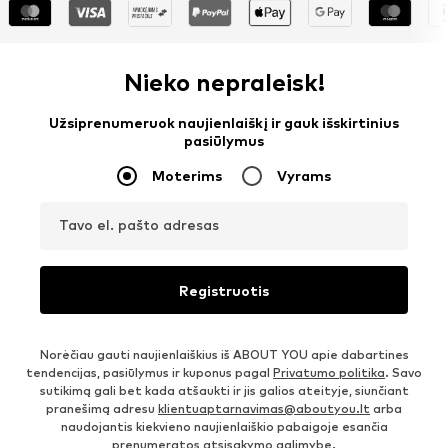
Nieko nepraleisk!
Užsiprenumeruok naujienlaiškį ir gauk išskirtinius
pasiūlymus
Moterims
Vyrams
Tavo el. pašto adresas
Registruotis
Norėčiau gauti naujienlaiškius iš ABOUT YOU apie dabartines
tendencijas, pasiūlymus ir kuponus pagal
Privatumo politika
. Savo
sutikimą gali bet kada atšaukti ir jis galios ateityje, siunčiant
pranešimą adresu
klientuaptarnavimas@aboutyou.lt
arba
naudojantis kiekvieno naujienlaiškio pabaigoje esančia
prenumeratos atsisakymo galimybe.