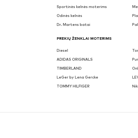
Sportinės kelnės moterims
Me
Odinės kelnės
Pla
Dr. Martens batai
Pa
PREKIŲ ŽENKLAI MOTERIMS
Diesel
To
ADIDAS ORIGINALS
Pu
TIMBERLAND
On
LeGer by Lena Gercke
LE
TOMMY HILFIGER
Ni