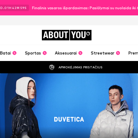
Finalinis vasaros išpardavimas: Pasiūlymai su nuolaida ik
1
D.
01
H
42
M
58
S
ABOUT
YOU
Batai
Sportas
Aksesuarai
Streetwear
Pre
APMOKĖJIMAS PRISTAČIUS