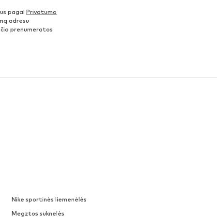
nus pagal
Privatumo
šimą adresu
ančia prenumeratos
Nike sportinės liemenėlės
Megztos suknelės