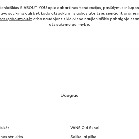
jienlaiškius iš ABOUT YOU apie dabartines tendencijas, pasiūlymus ir kupo
Savo sutikimą gali bet kada atšaukti ir jis galios ateityje, siunčiant prane
imas@aboutyou.lt
arba naudojantis kiekvieno naujienlaiškio pabaigoje es
atsisakymo galimybe.
Daugiau
iukės
VANS Old Skool
nės striukės
Šalikėliai pilka