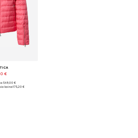
TICA
20 €
a: 549,00 €
džiai: S
ia kaina:
175,20 €
pšelį