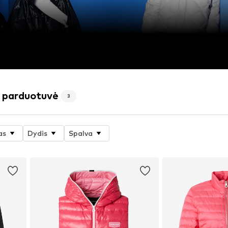
ė parduotuvė
3
as
Dydis
Spalva