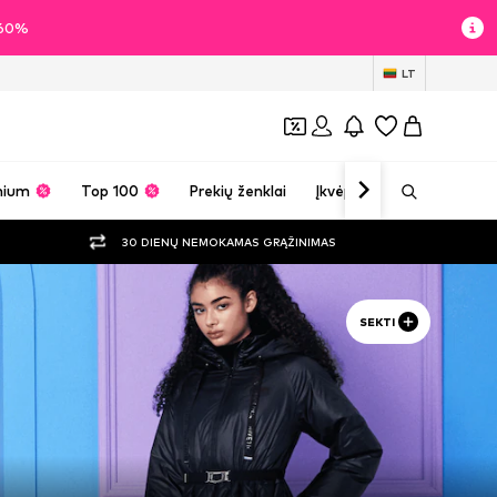
i 60%
LT
mium
Top 100
Prekių ženklai
Įkvėpimas
30 DIENŲ NEMOKAMAS GRĄŽINIMAS
SEKTI