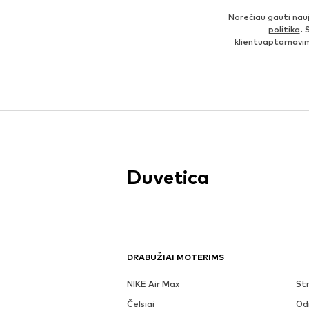
Norėčiau gauti nau
politika
. 
klientuaptarnav
Duvetica
DRABUŽIAI MOTERIMS
NIKE Air Max
Str
Čelsiai
Odi