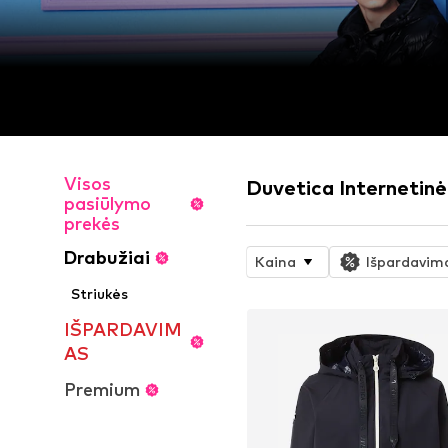
Visos
Duvetica Internetin
pasiūlymo
prekės
Drabužiai
Kaina
Išpardavim
Striukės
IŠPARDAVIM
AS
Premium