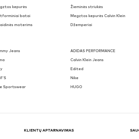
gztos kepurės
Žieminės striukės
tforminiai batai
Megztos kepurės Calvin Klein
laidinės moterims
Džemperiai
mmy Jeans
ADIDAS PERFORMANCE
ma
Calvin Klein Jeans
ly
Edited
VI'S
Nike
ke Sportswear
HUGO
KLIENTŲ APTARNAVIMAS
SAU