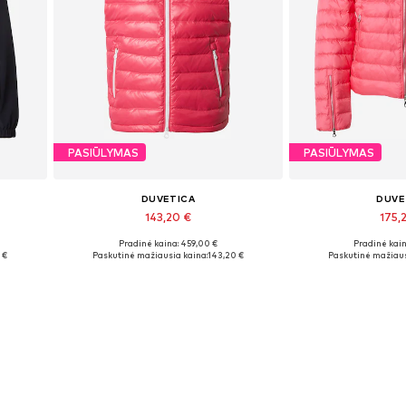
PASIŪLYMAS
PASIŪLYMAS
DUVETICA
DUVE
143,20 €
175,
Pradinė kaina: 459,00 €
Pradinė kain
Galimi dydžiai: S
Galimi dy
 €
Paskutinė mažiausia kaina:
143,20 €
Paskutinė mažiaus
Į krepšelį
Į kre