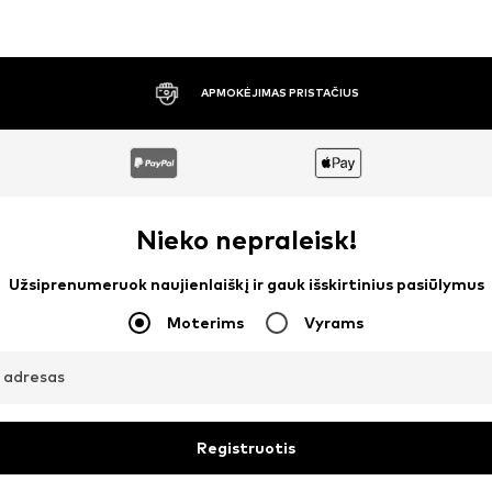
30 DIENŲ NEMOKAMAS GRĄŽINIMAS
Nieko nepraleisk!
Užsiprenumeruok naujienlaiškį ir gauk išskirtinius pasiūlymus
Moterims
Vyrams
o adresas
Registruotis