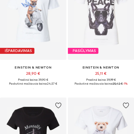
IŠPARDAVIMAS
PASIŪLYMAS
EINSTEIN & NEWTON
EINSTEIN & NEWTON
28,90 €
25,11 €
Pradinė kaina: 39,90 €
Pradinė kaina: 39,99 €
Paskutinė mažiausia kaina:
24,57 €
Paskutinė mažiausia kaina:
25,42 €
-1%