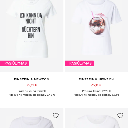
PASIŪLYMAS
PASIŪLYMAS
EINSTEIN & NEWTON
EINSTEIN & NEWTON
25,11 €
25,11 €
Pradinė kaina: 39,99 €
Pradinė kaina: 39,90 €
Paskutinė mažiausia kaina:
22,43 €
Paskutinė mažiausia kaina:
23,92 €