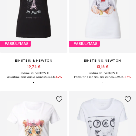
PASIŪLYMAS
PASIŪLYMAS
EINSTEIN & NEWTON
EINSTEIN & NEWTON
19,74 €
13,16 €
Pradinė kaina: 39,99 €
Pradinė kaina: 39,99 €
Paskutinė mažiausia kaina:
23,03 €
-14%
Paskutinė mažiausia kaina:
20,94 €
-37%