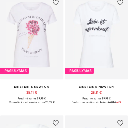
PASIŪLYMAS
PASIŪLYMAS
EINSTEIN & NEWTON
EINSTEIN & NEWTON
25,11 €
25,11 €
Pradinė kaina: 39,99 €
Pradinė kaina: 39,99 €
Paskutinė mažiausia kaina:
23,92 €
Paskutinė mažiausia kaina:
26,91 €
-6%