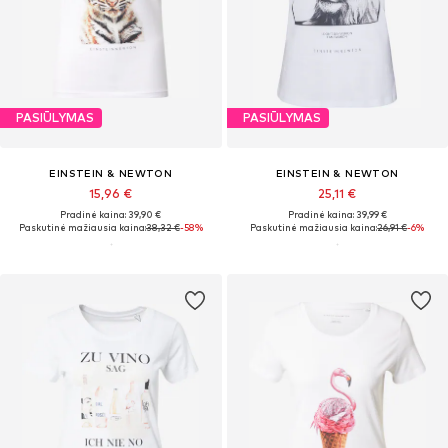
PASIŪLYMAS
PASIŪLYMAS
EINSTEIN & NEWTON
EINSTEIN & NEWTON
15,96 €
25,11 €
Pradinė kaina: 39,90 €
Pradinė kaina: 39,99 €
Paskutinė mažiausia kaina:
38,32 €
-58%
Paskutinė mažiausia kaina:
26,91 €
-6%