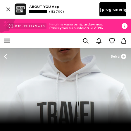
ABOUT YOU App
Į programėlę
(152 700)
Finalinis vasaros išpardavimas:
01
D.
23
H
27
M
43
S
Pasiūlymai su nuolaida iki 60%
Sekti