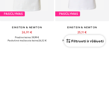
PASIŪLYMAS
PASIŪLYMAS
EINSTEIN & NEWTON
EINSTEIN & NEWTON
26,91 €
25,11 €
Pradinė kaina: 39,99 €
Pradinė kaina: 39,99 €
Filtruoti ir rūšiuoti
Paskutinė mažiausia kaina:
26,32 €
Paskutinė mažiausia kaina:
22,43 €