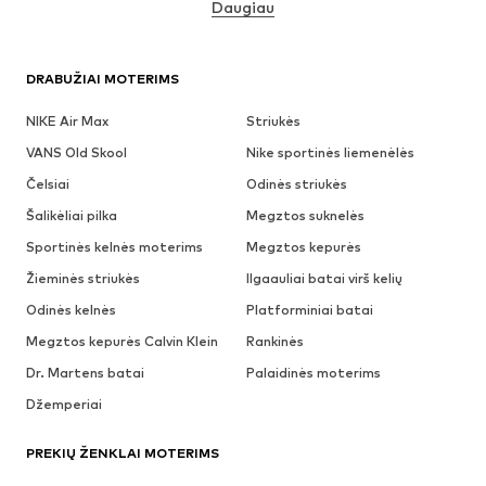
Daugiau
DRABUŽIAI MOTERIMS
NIKE Air Max
Striukės
VANS Old Skool
Nike sportinės liemenėlės
Čelsiai
Odinės striukės
Šalikėliai pilka
Megztos suknelės
Sportinės kelnės moterims
Megztos kepurės
Žieminės striukės
Ilgaauliai batai virš kelių
Odinės kelnės
Platforminiai batai
Megztos kepurės Calvin Klein
Rankinės
Dr. Martens batai
Palaidinės moterims
Džemperiai
PREKIŲ ŽENKLAI MOTERIMS