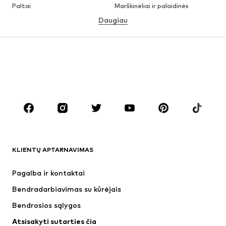
Paltai
Marškinėliai ir palaidinės
Daugiau
Kelnės
Apatiniai
Sijonai
Palaidinės ir tunikos
Džemperiai
Švarkai
Maudymosi drabužiai
Kombinezonai
Dideli dydžiai
Drabužiai nėščiosioms
Batai
Sportas
Aksesuarai
Premium
DRABUŽIAI
KLIENTŲ APTARNAVIMAS
Naujienos
Šiuo metu paklausu
Suknelės
Džinsai
Pagalba ir kontaktai
Marškinėliai ir palaidinės
Kelnės
Bendradarbiavimas su kūrėjais
Striukės
Megztiniai ir megzti drabužiai
Bendrosios sąlygos
Apatiniai
Palaidinės ir tunikos
Atsisakyti sutarties čia
Paltai
Sijonai