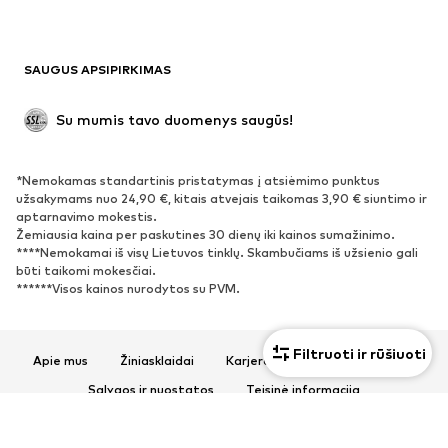
Maudymosi drabužiai
Džemperiai
Švarkai
Kombinezonai
SAUGUS APSIPIRKIMAS
Dideli dydžiai
Drabužiai nėščiosioms
Proginiai
Išskirtiniai
Su mumis tavo duomenys saugūs!
Antrinis panaudojimas
*Nemokamas standartinis pristatymas į atsiėmimo punktus
BATAI
užsakymams nuo 24,90 €, kitais atvejais taikomas 3,90 € siuntimo ir
aptarnavimo mokestis.
Naujienos
Šiuo metu paklausu
Žemiausia kaina per paskutines 30 dienų iki kainos sumažinimo.
****Nemokamai iš visų Lietuvos tinklų. Skambučiams iš užsienio gali
Sportbačiai
Aulinukai
būti taikomi mokesčiai.
Batai su kulniukais
Auliniai batai
******Visos kainos nurodytos su PVM.
Basutės ir šlepetės
Bateliai
Sportiniai batai
Balerinos
Filtruoti ir rūšiuoti
Apie mus
Žiniasklaidai
Karjera
Privatumo politika
Įsispiriami bateliai
Šlepetės
Sąlygos ir nuostatos
Teisinė informacija
Išskirtiniai
Prieinamumas
Produkto sauga
SPORTAS
© 2026 ABOUT YOU SE & Co. KG