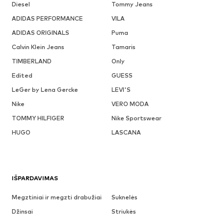
Diesel
Tommy Jeans
ADIDAS PERFORMANCE
VILA
ADIDAS ORIGINALS
Puma
Calvin Klein Jeans
Tamaris
TIMBERLAND
Only
Edited
GUESS
LeGer by Lena Gercke
LEVI'S
Nike
VERO MODA
TOMMY HILFIGER
Nike Sportswear
HUGO
LASCANA
IŠPARDAVIMAS
Megztiniai ir megzti drabužiai
Suknelės
Džinsai
Striukės