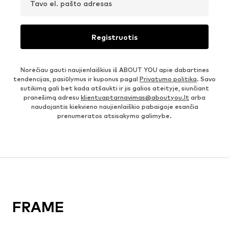
Tavo el. pašto adresas
Registruotis
Norėčiau gauti naujienlaiškius iš ABOUT YOU apie dabartines
tendencijas, pasiūlymus ir kuponus pagal
Privatumo politika
. Savo
sutikimą gali bet kada atšaukti ir jis galios ateityje, siunčiant
pranešimą adresu
klientuaptarnavimas@aboutyou.lt
arba
naudojantis kiekvieno naujienlaiškio pabaigoje esančia
prenumeratos atsisakymo galimybe.
FRAME