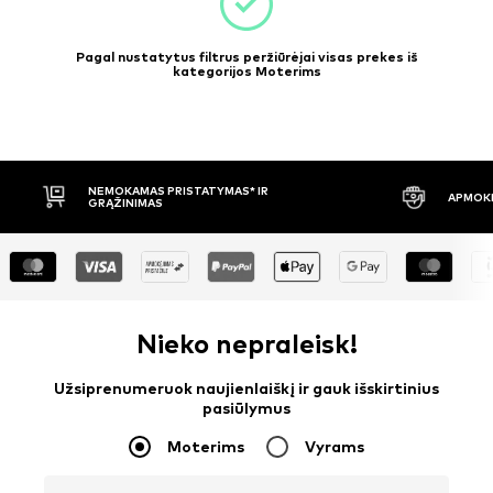
Pagal nustatytus filtrus peržiūrėjai visas prekes iš
kategorijos Moterims
APMOKĖJIMAS PRISTAČIUS
30 DIENŲ 
Nieko nepraleisk!
Užsiprenumeruok naujienlaiškį ir gauk išskirtinius
pasiūlymus
Moterims
Vyrams