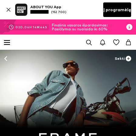
ABOUT YOU App
Į programėlę
(152 700)
Finalinis vasaros išpardavimas:
02
D.
04
H
14
M
43
S
Pasiūlymai su nuolaida iki 60%
Sekti