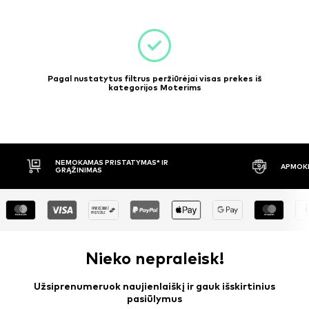
Pagal nustatytus filtrus peržiūrėjai visas prekes iš
kategorijos Moterims
APMOKĖJIMAS PRISTAČIUS
30 DIENŲ 
Nieko nepraleisk!
Užsiprenumeruok naujienlaiškį ir gauk išskirtinius
pasiūlymus