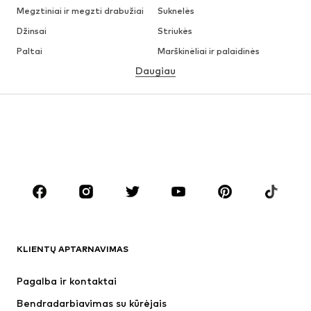
Megztiniai ir megzti drabužiai
Suknelės
Džinsai
Striukės
Paltai
Marškinėliai ir palaidinės
Daugiau
Kelnės
Apatiniai
Sijonai
Palaidinės ir tunikos
Džemperiai
Švarkai
Maudymosi drabužiai
Kombinezonai
Dideli dydžiai
Drabužiai nėščiosioms
Batai
Sportas
Aksesuarai
Premium
DRABUŽIAI
KLIENTŲ APTARNAVIMAS
Naujienos
Šiuo metu paklausu
Suknelės
Džinsai
Pagalba ir kontaktai
Marškinėliai ir palaidinės
Kelnės
Bendradarbiavimas su kūrėjais
Striukės
Megztiniai ir megzti drabužiai