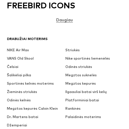
FREEBIRD ICONS
Daugiau
DRABUŽIAI MOTERIMS
NIKE Air Max
Striukės
VANS Old Skool
Nike sportinės liemenėlės
Čelsiai
Odinės striukės
Šalikėliai pilka
Megztos suknelės
Sportinės kelnės moterims
Megztos kepurės
Žieminės striukės
Ilgaauliai batai virš kelių
Odinės kelnės
Platforminiai batai
Megztos kepurės Calvin Klein
Rankinės
Dr. Martens batai
Palaidinės moterims
Džemperiai