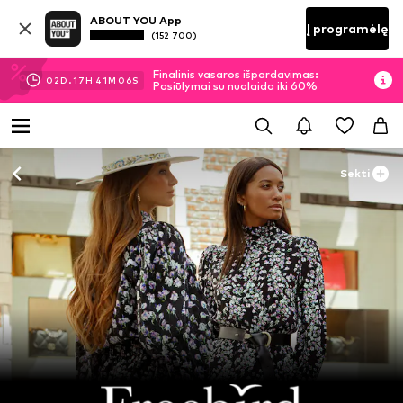
ABOUT YOU App
Į programėlę
(152 700)
Finalinis vasaros išpardavimas:
02
D.
17
H
41
M
06
S
Pasiūlymai su nuolaida iki 60%
Sekti