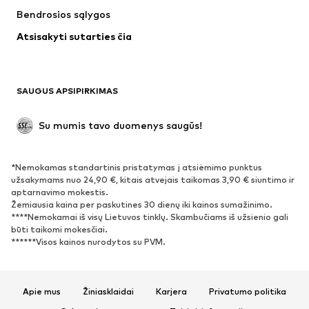
Bendrosios sąlygos
Apatiniai
Palaidinės ir tunikos
Atsisakyti sutarties čia
Paltai
Sijonai
Maudymosi drabužiai
Džemperiai
Švarkai
Kombinezonai
SAUGUS APSIPIRKIMAS
Dideli dydžiai
Drabužiai nėščiosioms
Proginiai
Išskirtiniai
Su mumis tavo duomenys saugūs!
Antrinis panaudojimas
*Nemokamas standartinis pristatymas į atsiėmimo punktus
BATAI
užsakymams nuo 24,90 €, kitais atvejais taikomas 3,90 € siuntimo ir
aptarnavimo mokestis.
Naujienos
Šiuo metu paklausu
Žemiausia kaina per paskutines 30 dienų iki kainos sumažinimo.
****Nemokamai iš visų Lietuvos tinklų. Skambučiams iš užsienio gali
Sportbačiai
Aulinukai
būti taikomi mokesčiai.
Batai su kulniukais
Auliniai batai
******Visos kainos nurodytos su PVM.
Basutės ir šlepetės
Bateliai
Sportiniai batai
Balerinos
Apie mus
Žiniasklaidai
Karjera
Privatumo politika
Įsispiriami bateliai
Šlepetės