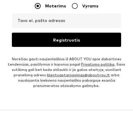
Moterims
Vyrams
Tavo el. pašto adresas
Registruotis
Norėčiau gauti naujienlaiškius iš ABOUT YOU apie dabartines
tendencijas, pasiūlymus ir kuponus pagal
Privatumo politika
. Savo
sutikimą gali bet kada atšaukti ir jis galios ateityje, siunčiant
pranešimą adresu
klientuaptarnavimas@aboutyou.lt
arba
naudojantis kiekvieno naujienlaiškio pabaigoje esančia
prenumeratos atsisakymo galimybe.