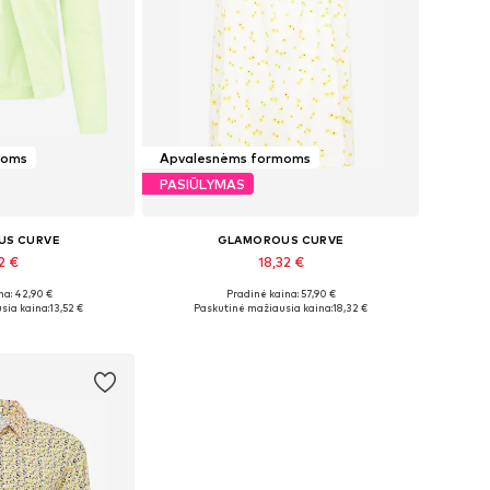
moms
Apvalesnėms formoms
PASIŪLYMAS
US CURVE
GLAMOROUS CURVE
2 €
18,32 €
na: 42,90 €
Pradinė kaina: 57,90 €
 XXL, XXXL, 4XL
Galimi dydžiai: 44, 46, 48
sia kaina:
13,52 €
Paskutinė mažiausia kaina:
18,32 €
pšelį
Į krepšelį