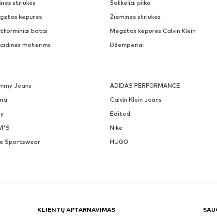
nės striukės
Šalikėliai pilka
gztos kepurės
Žieminės striukės
tforminiai batai
Megztos kepurės Calvin Klein
laidinės moterims
Džemperiai
mmy Jeans
ADIDAS PERFORMANCE
ma
Calvin Klein Jeans
ly
Edited
VI'S
Nike
ke Sportswear
HUGO
KLIENTŲ APTARNAVIMAS
SAU