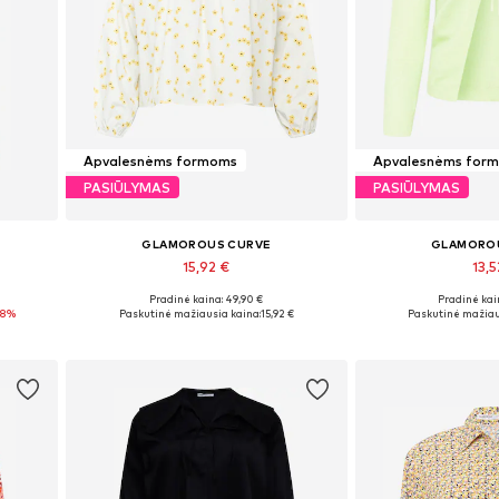
Apvalesnėms formoms
Apvalesnėms for
PASIŪLYMAS
PASIŪLYMAS
GLAMOROUS CURVE
GLAMORO
15,92 €
13,5
Pradinė kaina: 49,90 €
Pradinė kai
Galimi dydžiai: XXL, XXXL
Galimi dydžiai:
-8%
Paskutinė mažiausia kaina:
15,92 €
Paskutinė mažiau
Į krepšelį
Į kre