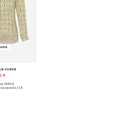
moms
US CURVE
2 €
na: 39,90 €
žiai: 4XL
sia kaina:
12,72 €
pšelį