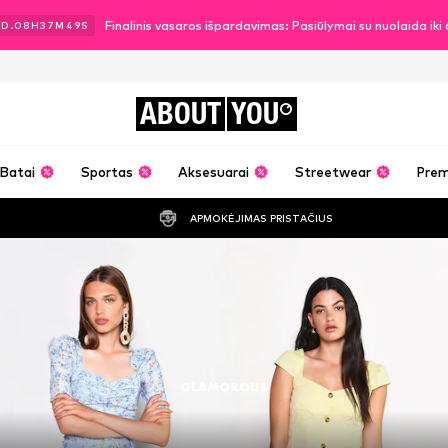
Finalinis vasaros išpardavimas: Pasiūlymai su nuolaida ik
3
D.
08
H
37
M
47
S
ABOUT
YOU
Batai
Sportas
Aksesuarai
Streetwear
Pre
APMOKĖJIMAS PRISTAČIUS