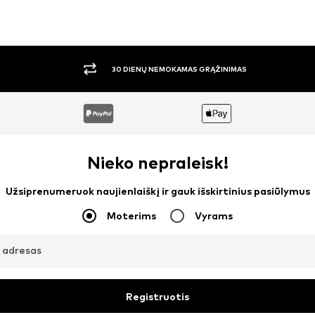
30 DIENŲ NEMOKAMAS GRĄŽINIMAS
Nieko nepraleisk!
Užsiprenumeruok naujienlaiškį ir gauk išskirtinius pasiūlymus
Moterims
Vyrams
o adresas
Registruotis