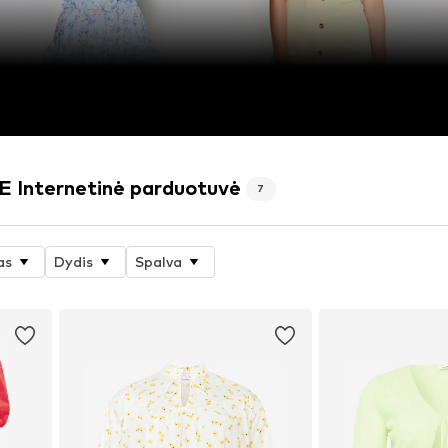
nternetinė parduotuvė
7
as
Dydis
Spalva