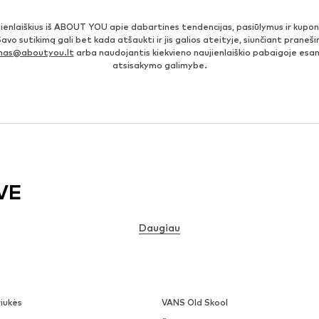
jienlaiškius iš ABOUT YOU apie dabartines tendencijas, pasiūlymus ir kupo
Savo sutikimą gali bet kada atšaukti ir jis galios ateityje, siunčiant prane
imas@aboutyou.lt
arba naudojantis kiekvieno naujienlaiškio pabaigoje es
atsisakymo galimybe.
VE
Daugiau
iukės
VANS Old Skool