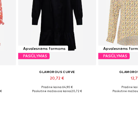
Apvalesnėms formoms
Apvalesnėms for
PASIŪLYMAS
PASIŪLYMAS
GLAMOROUS CURVE
GLAMORO
20,72 €
12,7
Pradinė kaina: 64,90 €
Pradinė kai
Galimi dydžiai: 46
Galimi dyd
 €
Paskutinė mažiausia kaina:
20,72 €
Paskutinė mažiau
Į krepšelį
Į kre