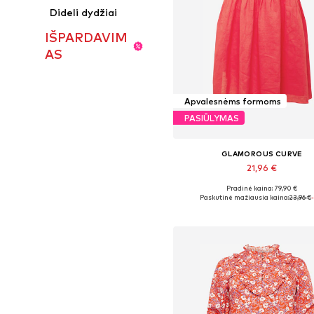
Dideli dydžiai
IŠPARDAVIM
AS
Apvalesnėms formoms
PASIŪLYMAS
GLAMOROUS CURVE
21,96 €
Pradinė kaina: 79,90 €
Galimi dydžiai: 44, 46, 48
Paskutinė mažiausia kaina:
23,96 €
Į krepšelį