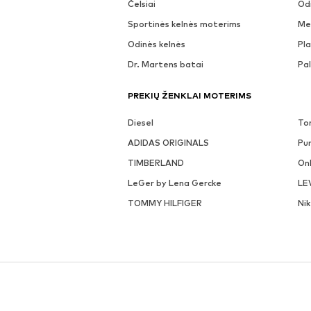
Čelsiai
Odi
Sportinės kelnės moterims
Me
Odinės kelnės
Pla
Dr. Martens batai
Pa
PREKIŲ ŽENKLAI MOTERIMS
Diesel
To
ADIDAS ORIGINALS
Pu
TIMBERLAND
On
LeGer by Lena Gercke
LE
TOMMY HILFIGER
Ni