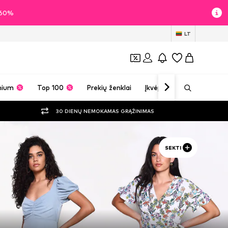
i 60%
LT
mium
Top 100
Prekių ženklai
Įkvėpimas
30 DIENŲ NEMOKAMAS GRĄŽINIMAS
SEKTI