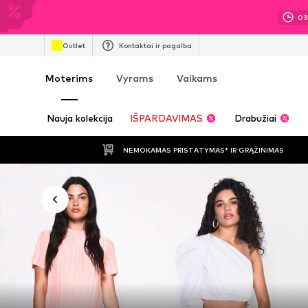
0
Outlet
Kontaktai ir pagalba
Moterims
Vyrams
Vaikams
Nauja kolekcija
IŠPARDAVIMAS
Drabužiai
NEMOKAMAS PRISTATYMAS* IR GRĄŽINIMAS