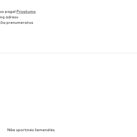
nus pagal
Privatumo
šimą adresu
ančia prenumeratos
Nike sportinės liemenėlės