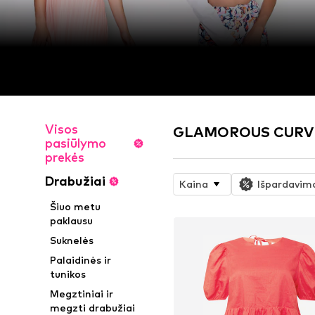
Visos
GLAMOROUS CURVE I
pasiūlymo
prekės
Drabužiai
Kaina
Išpardavim
Šiuo metu
paklausu
Suknelės
Palaidinės ir
tunikos
Megztiniai ir
megzti drabužiai