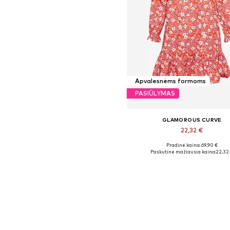
Apvalesnėms formoms
PASIŪLYMAS
GLAMOROUS CURVE
22,32 €
Pradinė kaina: 69,90 €
Galimi dydžiai: 46
Paskutinė mažiausia kaina:
22,32
Į krepšelį