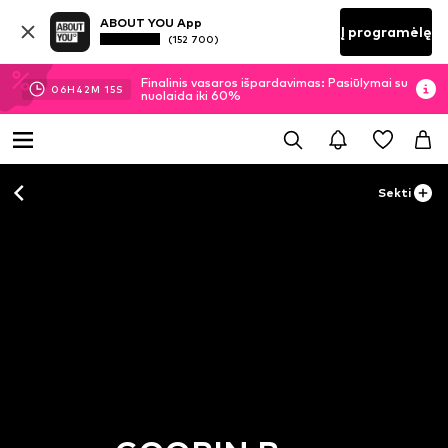
ABOUT YOU App
Į programėlę
(152 700)
Finalinis vasaros išpardavimas: Pasiūlymai su
06
H
42
M
15
S
nuolaida iki 60%
Sekti