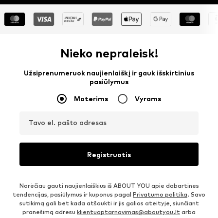
Nieko nepraleisk!
Užsiprenumeruok naujienlaiškį ir gauk išskirtinius
pasiūlymus
Moterims
Vyrams
Tavo el. pašto adresas
Registruotis
Norėčiau gauti naujienlaiškius iš ABOUT YOU apie dabartines
tendencijas, pasiūlymus ir kuponus pagal
Privatumo politika
. Savo
sutikimą gali bet kada atšaukti ir jis galios ateityje, siunčiant
pranešimą adresu
klientuaptarnavimas@aboutyou.lt
arba