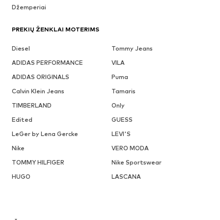
Džemperiai
PREKIŲ ŽENKLAI MOTERIMS
Diesel
Tommy Jeans
ADIDAS PERFORMANCE
VILA
ADIDAS ORIGINALS
Puma
Calvin Klein Jeans
Tamaris
TIMBERLAND
Only
Edited
GUESS
LeGer by Lena Gercke
LEVI'S
Nike
VERO MODA
TOMMY HILFIGER
Nike Sportswear
HUGO
LASCANA