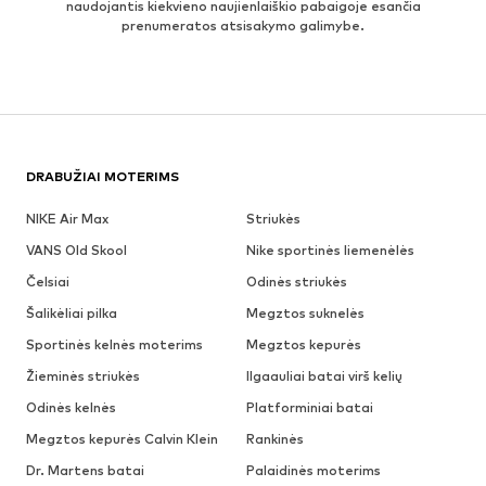
naudojantis kiekvieno naujienlaiškio pabaigoje esančia
prenumeratos atsisakymo galimybe.
DRABUŽIAI MOTERIMS
NIKE Air Max
Striukės
VANS Old Skool
Nike sportinės liemenėlės
Čelsiai
Odinės striukės
Šalikėliai pilka
Megztos suknelės
Sportinės kelnės moterims
Megztos kepurės
Žieminės striukės
Ilgaauliai batai virš kelių
Odinės kelnės
Platforminiai batai
Megztos kepurės Calvin Klein
Rankinės
Dr. Martens batai
Palaidinės moterims