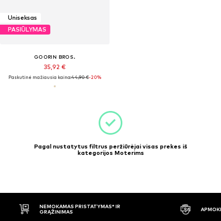
Uniseksas
PASIŪLYMAS
GOORIN BROS.
35,92 €
Paskutinė mažiausia kaina:
44,90 €
-20%
Pagal nustatytus filtrus peržiūrėjai visas prekes iš
kategorijos Moterims
NEMOKAMAS PRISTATYMAS* IR
APMOKĖ
GRĄŽINIMAS