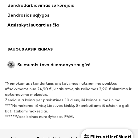
Bendradarbiavimas su kūrėjais
Striukės
Megztiniai ir megzti drabužiai
Bendrosios sąlygos
Apatiniai
Palaidinės ir tunikos
Atsisakyti sutarties čia
Paltai
Sijonai
Maudymosi drabužiai
Džemperiai
Švarkai
Kombinezonai
SAUGUS APSIPIRKIMAS
Dideli dydžiai
Drabužiai nėščiosioms
Proginiai
Išskirtiniai
Su mumis tavo duomenys saugūs!
Antrinis panaudojimas
*Nemokamas standartinis pristatymas į atsiėmimo punktus
BATAI
užsakymams nuo 24,90 €, kitais atvejais taikomas 3,90 € siuntimo ir
aptarnavimo mokestis.
Naujienos
Šiuo metu paklausu
Žemiausia kaina per paskutines 30 dienų iki kainos sumažinimo.
****Nemokamai iš visų Lietuvos tinklų. Skambučiams iš užsienio gali
Sportbačiai
Aulinukai
būti taikomi mokesčiai.
Batai su kulniukais
Auliniai batai
******Visos kainos nurodytos su PVM.
Basutės ir šlepetės
Bateliai
Sportiniai batai
Balerinos
Filtruoti ir rūšiuoti