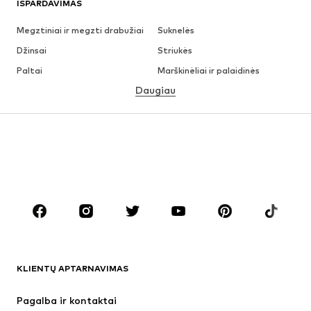
IŠPARDAVIMAS
Megztiniai ir megzti drabužiai
Suknelės
Džinsai
Striukės
Paltai
Marškinėliai ir palaidinės
Daugiau
Kelnės
Apatiniai
Sijonai
Palaidinės ir tunikos
Džemperiai
Švarkai
Maudymosi drabužiai
Kombinezonai
Dideli dydžiai
Drabužiai nėščiosioms
Batai
Sportas
Aksesuarai
Premium
DRABUŽIAI
KLIENTŲ APTARNAVIMAS
Naujienos
Šiuo metu paklausu
Suknelės
Džinsai
Pagalba ir kontaktai
Marškinėliai ir palaidinės
Kelnės