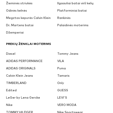
Žieminės striukės
Ilgaauliai batai virš kelių
Odinės kelnės
Platforminiai batai
Megztos kepurės Calvin Klein
Rankinės
Dr. Martens batai
Palaidinės moterims
Džemperiai
PREKIŲ ŽENKLAI MOTERIMS
Diesel
Tommy Jeans
ADIDAS PERFORMANCE
VILA
ADIDAS ORIGINALS
Puma
Calvin Klein Jeans
Tamaris
TIMBERLAND
Only
Edited
GUESS
LeGer by Lena Gercke
LEVI'S
Nike
VERO MODA
TOMMY HILFIGER
Nike Sportswear