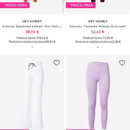
PASIŪLYMAS
PASIŪLYMAS
HEY HONEY
HEY HONEY
Siauras Sportinės kelnės 'Sun Salutation'
Siauras Tamprės 'Always Dressed'
38,94 €
52,43 €
Pradinė kaina: 109,00 €
Pradinė kaina: 74,90 €
Paskutinė mažiausia kaina:
38,94 €
Paskutinė mažiausia kaina:
21,96 €