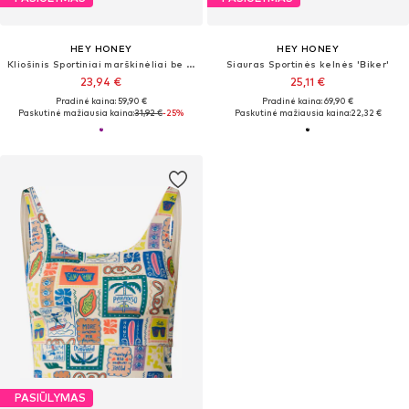
HEY HONEY
HEY HONEY
Kliošinis Sportiniai marškinėliai be rankovių
Siauras Sportinės kelnės 'Biker'
23,94 €
25,11 €
Pradinė kaina: 59,90 €
Pradinė kaina: 69,90 €
Paskutinė mažiausia kaina:
31,92 €
-25%
Paskutinė mažiausia kaina:
22,32 €
PASIŪLYMAS