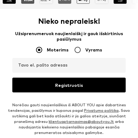
Nieko nepraleisk!
Užsiprenumeruok naujienlaiškį ir gauk išskirtinius
pasiūlymus
Moterims
Vyrams
Tavo el. pašto adresas
Registruotis
Norėčiau gauti naujienlaiškius iš ABOUT YOU apie dabartines
tendencijas, pasiūlymus ir kuponus pagal
Privatumo politika
. Savo
sutikimą gali bet kada atšaukti ir jis galios ateityje, siunčiant
pranešimą adresu
klientuaptarnavimas@aboutyou.lt
arba
naudojantis kiekvieno naujienlaiškio pabaigoje esančia
prenumeratos atsisakymo galimybe.