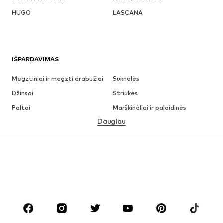
HUGO
LASCANA
IŠPARDAVIMAS
Megztiniai ir megzti drabužiai
Suknelės
Džinsai
Striukės
Paltai
Marškinėliai ir palaidinės
Daugiau
Kelnės
Apatiniai
Sijonai
Palaidinės ir tunikos
Džemperiai
Švarkai
Maudymosi drabužiai
Kombinezonai
Dideli dydžiai
Drabužiai nėščiosioms
Batai
Sportas
Aksesuarai
Premium