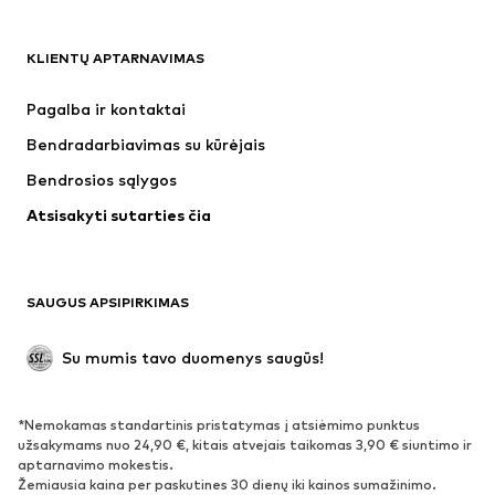
DRABUŽIAI
KLIENTŲ APTARNAVIMAS
Naujienos
Šiuo metu paklausu
Suknelės
Džinsai
Pagalba ir kontaktai
Marškinėliai ir palaidinės
Kelnės
Bendradarbiavimas su kūrėjais
Striukės
Megztiniai ir megzti drabužiai
Bendrosios sąlygos
Apatiniai
Palaidinės ir tunikos
Atsisakyti sutarties čia
Paltai
Sijonai
Maudymosi drabužiai
Džemperiai
Švarkai
Kombinezonai
SAUGUS APSIPIRKIMAS
Dideli dydžiai
Drabužiai nėščiosioms
Proginiai
Išskirtiniai
Su mumis tavo duomenys saugūs!
Antrinis panaudojimas
*Nemokamas standartinis pristatymas į atsiėmimo punktus
BATAI
užsakymams nuo 24,90 €, kitais atvejais taikomas 3,90 € siuntimo ir
aptarnavimo mokestis.
Naujienos
Šiuo metu paklausu
Žemiausia kaina per paskutines 30 dienų iki kainos sumažinimo.