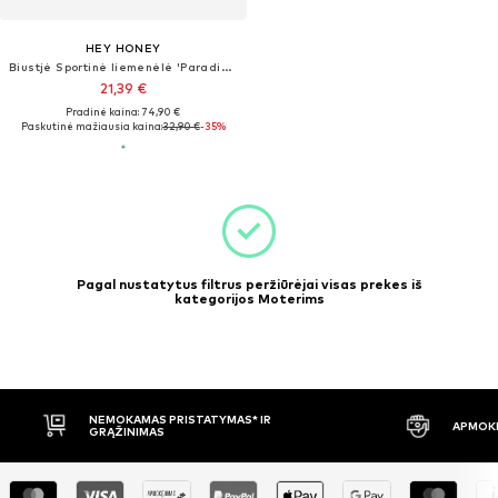
HEY HONEY
Biustjė Sportinė liemenėlė 'Paradiso'
21,39 €
Pradinė kaina: 74,90 €
Paskutinė mažiausia kaina:
32,90 €
-35%
Pagal nustatytus filtrus peržiūrėjai visas prekes iš
kategorijos Moterims
NEMOKAMAS PRISTATYMAS* IR
APMOKĖ
GRĄŽINIMAS