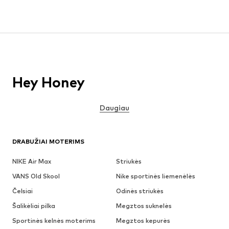
Hey Honey
Daugiau
DRABUŽIAI MOTERIMS
NIKE Air Max
Striukės
VANS Old Skool
Nike sportinės liemenėlės
Čelsiai
Odinės striukės
Šalikėliai pilka
Megztos suknelės
Sportinės kelnės moterims
Megztos kepurės