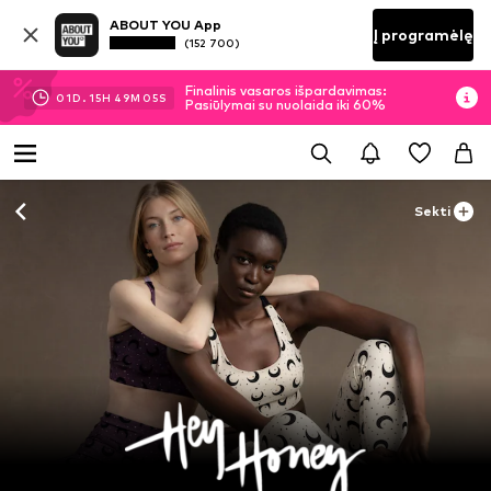
ABOUT YOU App
Į programėlę
(152 700)
Finalinis vasaros išpardavimas:
01
D.
15
H
49
M
04
S
Pasiūlymai su nuolaida iki 60%
Sekti