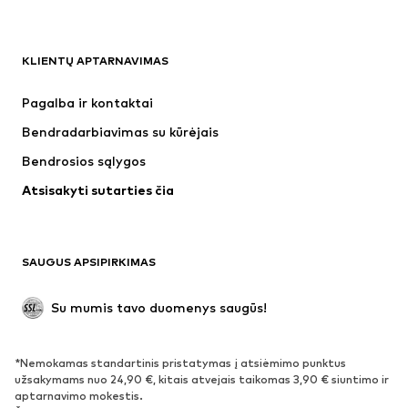
DRABUŽIAI
KLIENTŲ APTARNAVIMAS
Naujienos
Šiuo metu paklausu
Suknelės
Džinsai
Pagalba ir kontaktai
Marškinėliai ir palaidinės
Kelnės
Bendradarbiavimas su kūrėjais
Striukės
Megztiniai ir megzti drabužiai
Bendrosios sąlygos
Apatiniai
Palaidinės ir tunikos
Atsisakyti sutarties čia
Paltai
Sijonai
Maudymosi drabužiai
Džemperiai
Švarkai
Kombinezonai
SAUGUS APSIPIRKIMAS
Dideli dydžiai
Drabužiai nėščiosioms
Proginiai
Išskirtiniai
Su mumis tavo duomenys saugūs!
Antrinis panaudojimas
*Nemokamas standartinis pristatymas į atsiėmimo punktus
BATAI
užsakymams nuo 24,90 €, kitais atvejais taikomas 3,90 € siuntimo ir
aptarnavimo mokestis.
Naujienos
Šiuo metu paklausu