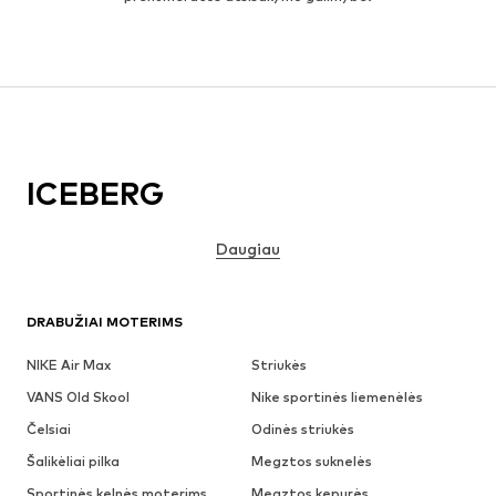
ICEBERG
Daugiau
DRABUŽIAI MOTERIMS
NIKE Air Max
Striukės
VANS Old Skool
Nike sportinės liemenėlės
Čelsiai
Odinės striukės
Šalikėliai pilka
Megztos suknelės
Sportinės kelnės moterims
Megztos kepurės