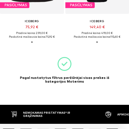
PASIŪLYMAS
PASIŪLYMAS
ICEBERG
ICEBERG
75,92 €
149,40 €
Pradinė kaina: 239,00 €
Pradinė kaina: 419,00 €
Paskutinė mažiausia kaina:
75,92 €
Paskutinė mažiausia kaina:
115,60 €
Pagal nustatytus filtrus peržiūrėjai visas prekes iš
kategorijos Moterims
NEMOKAMAS PRISTATYMAS* IR
APMOKĖ
GRĄŽINIMAS