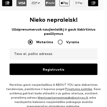
Nieko nepraleisk!
Užsiprenumeruok naujienlaiškį ir gauk išskirtinius
pasiūlymus
Moterims
Vyrams
Tavo el. pašto adresas
Registruotis
Norėčiau gauti naujienlaiškius iš ABOUT YOU apie dabartines
tendencijas, pasiūlymus ir kuponus pagal
Privatumo politika
. Savo
sutikimą gali bet kada atšaukti ir jis galios ateityje, siunčiant
pranešimą adresu
klientuaptarnavimas@aboutyou.lt
arba
naudojantis kiekvieno naujienlaiškio pabaigoje esančia
prenumeratos atsisakymo galimybe.