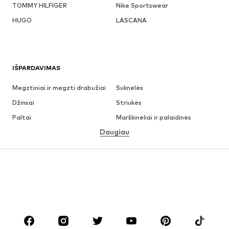
TOMMY HILFIGER
Nike Sportswear
HUGO
LASCANA
IŠPARDAVIMAS
Megztiniai ir megzti drabužiai
Suknelės
Džinsai
Striukės
Paltai
Marškinėliai ir palaidinės
Daugiau
Kelnės
Apatiniai
Sijonai
Palaidinės ir tunikos
Džemperiai
Švarkai
Maudymosi drabužiai
Kombinezonai
Dideli dydžiai
Drabužiai nėščiosioms
Batai
Sportas
Aksesuarai
Premium