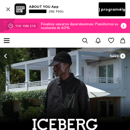
ABOUT YOU App
Į programėlę
(152 700)
Finalinis vasaros išpardavimas: Pasiūlymai su
11
H
15
M
20
S
nuolaida iki 60%
Sekti