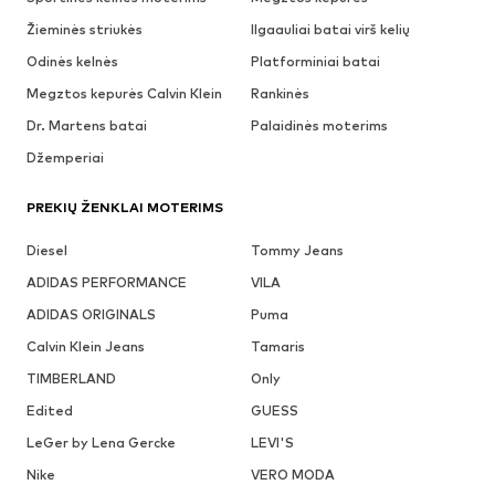
Žieminės striukės
Ilgaauliai batai virš kelių
Odinės kelnės
Platforminiai batai
Megztos kepurės Calvin Klein
Rankinės
Dr. Martens batai
Palaidinės moterims
Džemperiai
PREKIŲ ŽENKLAI MOTERIMS
Diesel
Tommy Jeans
ADIDAS PERFORMANCE
VILA
ADIDAS ORIGINALS
Puma
Calvin Klein Jeans
Tamaris
TIMBERLAND
Only
Edited
GUESS
LeGer by Lena Gercke
LEVI'S
Nike
VERO MODA